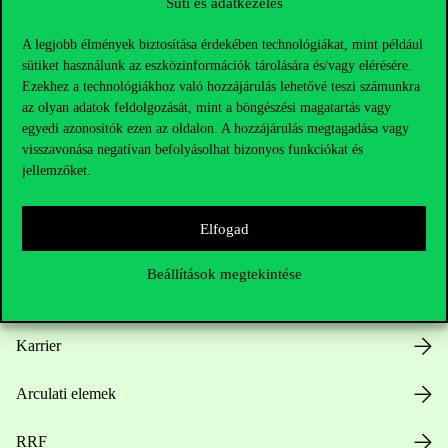
Süti és adatkezelés
A legjobb élmények biztosítása érdekében technológiákat, mint például
sütiket használunk az eszközinformációk tárolására és/vagy elérésére.
Ezekhez a technológiákhoz való hozzájárulás lehetővé teszi számunkra
az olyan adatok feldolgozását, mint a böngészési magatartás vagy
Hasznos linkek
egyedi azonosítók ezen az oldalon. A hozzájárulás megtagadása vagy
visszavonása negatívan befolyásolhat bizonyos funkciókat és
jellemzőket.
Nyitvatartás
Elfogad
Házirend
Beállítások megtekintése
Közérdekű adatok
Karrier
Arculati elemek
RRF