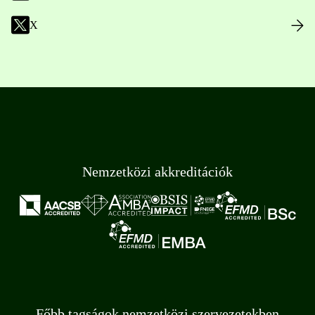
X
Nemzetközi akkreditációk
Főbb tagságok nemzetközi szervezetekben