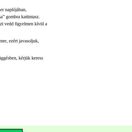
zer naplójában,
a” gombra kattintasz.
azt vedd figyelmen kívül a
re, ezért javasoljuk,
ggésben, kérjük keress