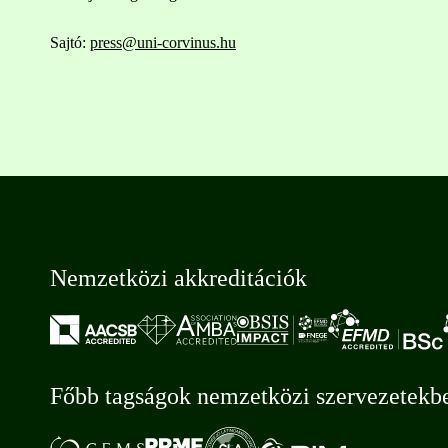
Sajtó:
press@uni-corvinus.hu
Nemzetközi akkreditációk
Főbb tagságok nemzetközi szervezetekb