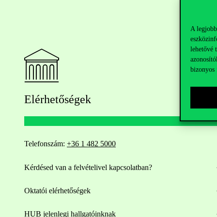
A legjobb
eszközinf
lehetővé 
azonosító
bizonyos 
Elérhetőségek
Telefonszám:
+36 1 482 5000
Kérdésed van a felvételivel kapcsolatban?
Oktatói elérhetőségek
HUB jelenlegi hallgatóinknak