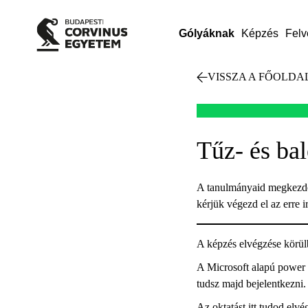
Gólyáknak
Képzés
Felv
VISSZA A FŐOLDA
Tűz- és bal
A tanulmányaid megkezdése
kérjük végezd el az erre i
A képzés elvégzése körülb
A Microsoft alapú power 
tudsz majd bejelentkezni.
Az oktatást itt tudod elvé