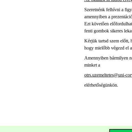
Szeretnénk felhívni a fig
amennyiben a prezentáció
Ezt követően előfordulhat
fenti gombok sikeres lekat
Kérjük tartsd szem előtt,
hogy mielőbb végezd el a 
Amennyiben bármilyen neh
minket a
otrs.uzemeltetes@uni-cor
elérhetőségünkön.