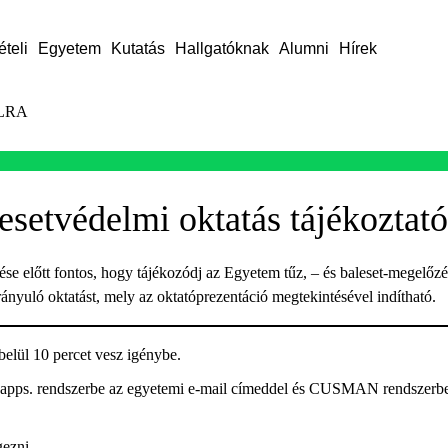
ételi
Egyetem
Kutatás
Hallgatóknak
Alumni
Hírek
LRA
esetvédelmi oktatás tájékoztató
 előtt fontos, hogy tájékozódj az Egyetem tűz, – és baleset-megelőzési 
rányuló oktatást, mely az oktatóprezentáció megtekintésével indítható.
elül 10 percet vesz igénybe.
apps. rendszerbe az egyetemi e-mail címeddel és CUSMAN rendszerben 
gezni.