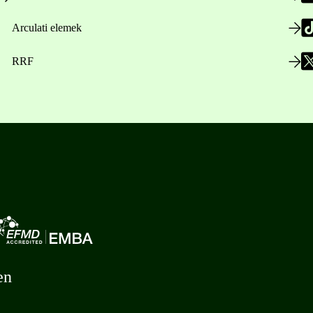
Arculati elemek
RRF
en