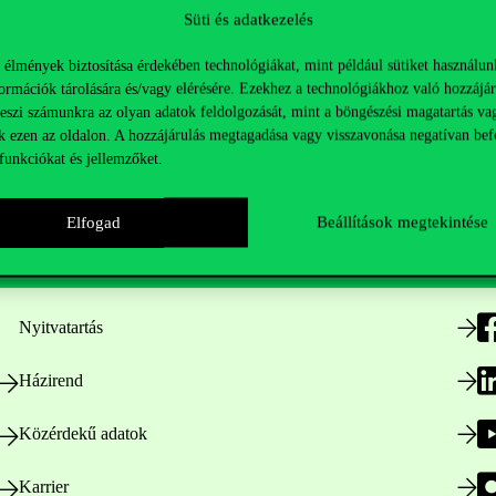
Süti és adatkezelés
 élmények biztosítása érdekében technológiákat, mint például sütiket használun
ormációk tárolására és/vagy elérésére. Ezekhez a technológiákhoz való hozzájár
teszi számunkra az olyan adatok feldolgozását, mint a böngészési magatartás va
k ezen az oldalon. A hozzájárulás megtagadása vagy visszavonása negatívan bef
funkciókat és jellemzőket.
Hasznos linkek
K
Elfogad
Beállítások megtekintése
Nyitvatartás
Házirend
Közérdekű adatok
Karrier