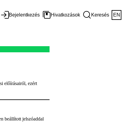
Bejelentkezés
Hivatkozások
Keresés
EN
előírásairól, ezért
beállított jelszóaddal