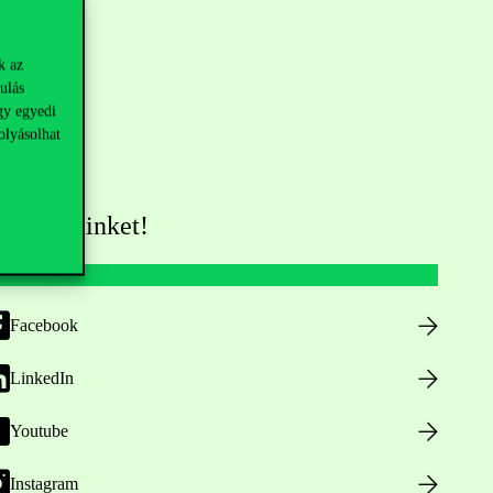
k az
ulás
gy egyedi
olyásolhat
övess minket!
Facebook
LinkedIn
Youtube
Instagram