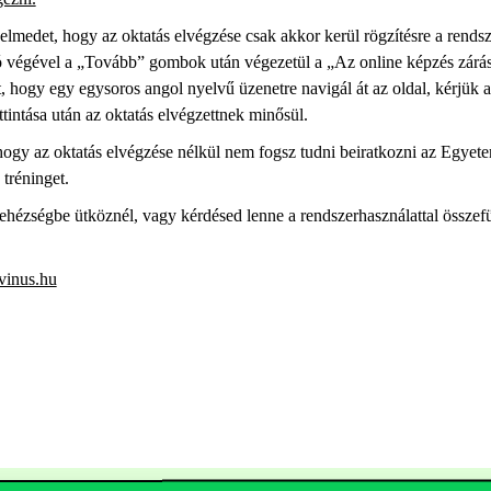
yelmedet, hogy az oktatás elvégzése csak akkor kerül rögzítésre a rends
 végével a „Tovább” gombok után végezetül a „Az online képzés zárás
, hogy egy egysoros angol nyelvű üzenetre navigál át az oldal, kérjük 
tintása után az oktatás elvégzettnek minősül.
 hogy az oktatás elvégzése nélkül nem fogsz tudni beiratkozni az Egyetem
tréninget.
ézségbe ütköznél, vagy kérdésed lenne a rendszerhasználattal összefü
vinus.hu