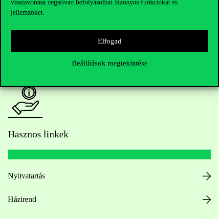
visszavonása negatívan befolyásolhat bizonyos funkciókat és
Oktatói elérhetőségek
jellemzőket.
HUB jelenlegi hallgatóinknak
Elfogad
Sajtó:
press@uni-corvinus.hu
Beállítások megtekintése
Hasznos linkek
Nyitvatartás
Házirend