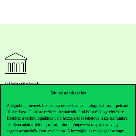
Elérhetőségek
Süti és adatkezelés
A legjobb élmények biztosítása érdekében technológiákat, mint például
Telefonszám:
+36 1 482 5000
sütiket használunk az eszközinformációk tárolására és/vagy elérésére.
Ezekhez a technológiákhoz való hozzájárulás lehetővé teszi számunkra
Kérdésed van a felvételivel kapcsolatban?
az olyan adatok feldolgozását, mint a böngészési magatartás vagy
egyedi azonosítók ezen az oldalon. A hozzájárulás megtagadása vagy