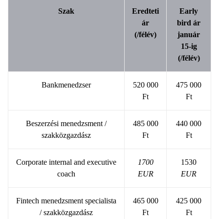
Szak
Eredteti
Early
ár
bird ár
(/félév)
január
15-ig
(/félév)
Bankmenedzser
520 000
475 000
Ft
Ft
Beszerzési menedzsment /
485 000
440 000
szakközgazdász
Ft
Ft
Corporate internal and executive
1700
1530
coach
EUR
EUR
Fintech menedzsment specialista
465 000
425 000
/ szakközgazdász
Ft
Ft