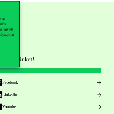
k az
ulás
gy egyedi
olyásolhat
övess minket!
Facebook
LinkedIn
Youtube