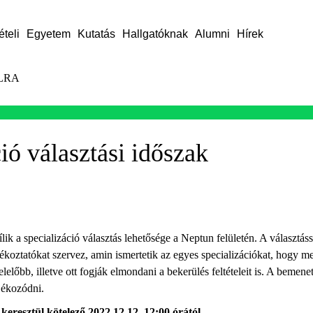
ételi
Egyetem
Kutatás
Hallgatóknak
Alumni
Hírek
LRA
ió választási időszak
ik a specializáció választás lehetősége a Neptun felületén. A választá
ájékoztatókat szervez, amin ismertetik az egyes specializációkat, hogy m
előbb, illetve ott fogják elmondani a bekerülés feltételeit is. A bemene
jékozódni.
keresztül kötelező 2022.12.12. 12:00 órától