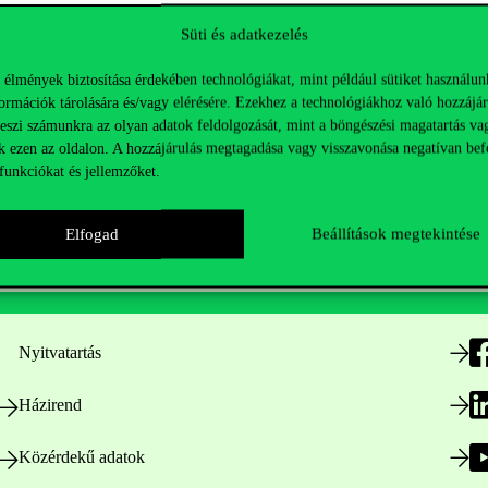
Süti és adatkezelés
 élmények biztosítása érdekében technológiákat, mint például sütiket használun
ormációk tárolására és/vagy elérésére. Ezekhez a technológiákhoz való hozzájár
teszi számunkra az olyan adatok feldolgozását, mint a böngészési magatartás va
k ezen az oldalon. A hozzájárulás megtagadása vagy visszavonása negatívan bef
funkciókat és jellemzőket.
Elfogad
Beállítások megtekintése
Hasznos linkek
K
Nyitvatartás
Házirend
Közérdekű adatok