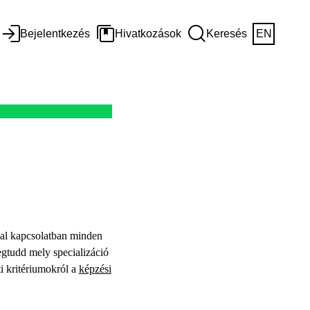
Bejelentkezés
Hivatkozások
Keresés
EN
ssal kapcsolatban minden
egtudd mely specializáció
ti kritériumokról a
képzési