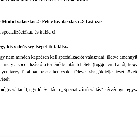
 Modul választás -> Félév kiválasztása -> Listázás
 specializációkat, és küldd el.
y kis videós segítséget
itt
találsz.
gy nem minden képzésen kell specializációt választani, illetve amennyi
amely a specializációra történő bejutás feltétele (függetlenül attól, ho
l ilyen tárgyat), abban az esetben csak a féléves vizsgák teljesítését köv
ételt.
égis váltanál, egy félév után a „Specializáció váltás” kérvénnyel egysze