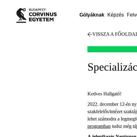
Gólyáknak
Képzés
Felv
VISSZA A FŐOLDA
Specializác
Kedves Hallgató!
2022. december 12-én nyíl
szakfelelős/intézet szakt
lehet számodra a legmegfel
programban
tudsz még tá
A jelentkezés Neptunon 