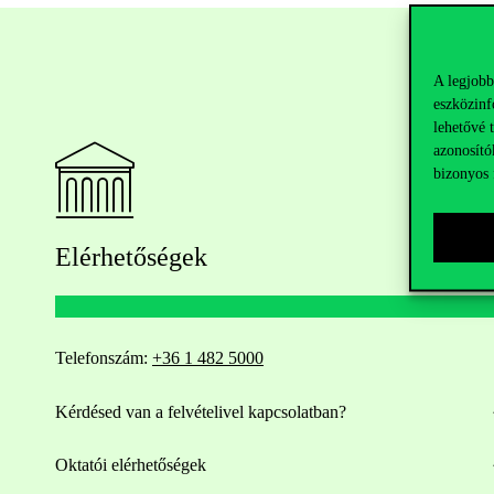
A legjobb
eszközinf
lehetővé 
azonosító
bizonyos 
Elérhetőségek
Telefonszám:
+36 1 482 5000
Kérdésed van a felvételivel kapcsolatban?
Oktatói elérhetőségek