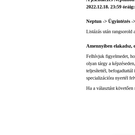
2022.12.18. 23:59 óráig:
Neptun -> Ügyintézés ->
Listázás után rangsorold a
Amennyiben elakadsz, eg
Felhívjuk figyelmedet, ho
olyan tárgy a képzéseden, 
teljesítettél, befogadtattá
specializációra nyertél felv
Ha a választást követően m