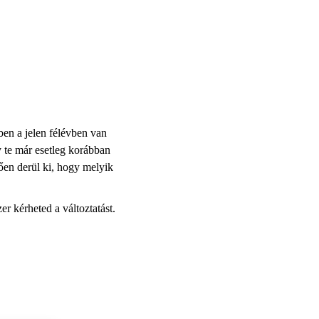
ben a jelen félévben van
gy te már esetleg korábban
etően derül ki, hogy melyik
r kérheted a változtatást.