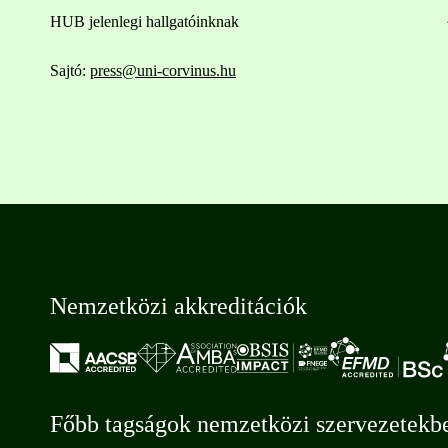
HUB jelenlegi hallgatóinknak
Sajtó:
press@uni-corvinus.hu
Nemzetközi akkreditációk
Főbb tagságok nemzetközi szervezetekb