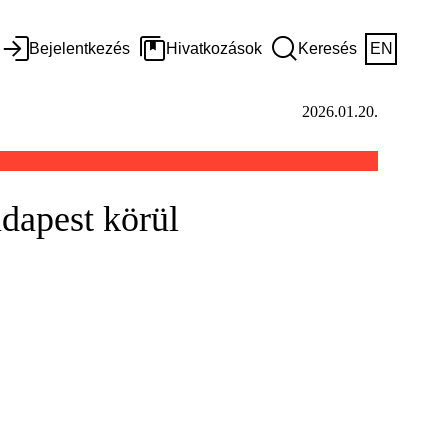
Bejelentkezés
Hivatkozások
Keresés
EN
2026.01.20.
dapest körül