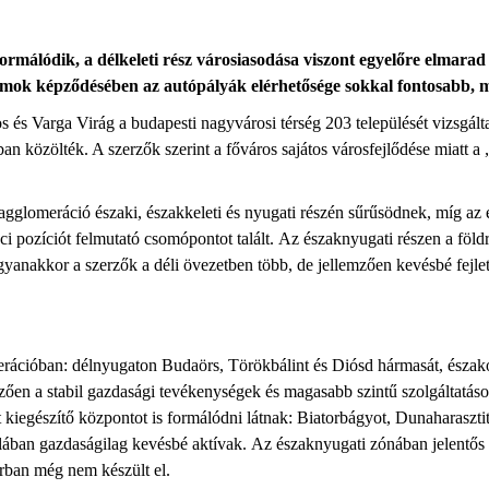
formálódik, a délkeleti rész városiasodása viszont egyelőre elmar
mok képződésében az autópályák elérhetősége sokkal fontosabb, mi
és Varga Virág a budapesti nagyvárosi térség 203 települését vizsgálta
ban közölték. A szerzők szerint a főváros sajátos városfejlődése miatt a
glomeráció északi, északkeleti és nyugati részén sűrűsödnek, míg az és
ci pozíciót felmutató csomópontot talált. Az északnyugati részen a földr
yanakkor a szerzők a déli övezetben több, de jellemzően kevésbé fejlett
merációban: délnyugaton Budaörs, Törökbálint és Diósd hármasát, észak
zően a stabil gazdasági tevékenységek és magasabb szintű szolgáltatáso
 kiegészítő központot is formálódni látnak: Biatorbágyot, Dunaharasztit
lában gazdaságilag kevésbé aktívak. Az északnyugati zónában jelentős
rban még nem készült el.