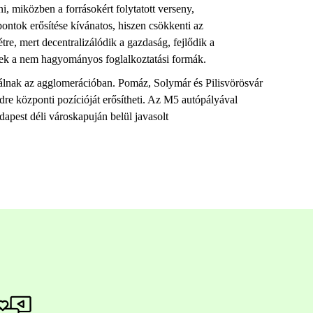
, miközben a forrásokért folytatott verseny,
zpontok erősítése kívánatos, hiszen csökkenti az
re, mert decentralizálódik a gazdaság, fejlődik a
ednek a nem hagyományos foglalkoztatási formák.
álnak az agglomerációban. Pomáz, Solymár és Pilisvörösvár
re központi pozícióját erősítheti. Az M5 autópályával
apest déli városkapuján belül javasolt