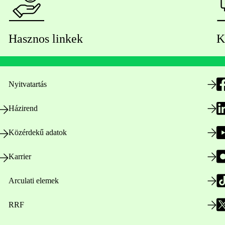
Hasznos linkek
K
Nyitvatartás
Házirend
Közérdekű adatok
Karrier
Arculati elemek
RRF