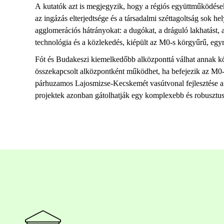
A kutatók azt is megjegyzik, hogy a régiós együttműködések 
az ingázás elterjedtsége és a társadalmi széttagoltság sok he
agglomerációs hátrányokat: a dugókat, a dráguló lakhatást, a
technológia és a közlekedés, kiépült az M0-s körgyűrű, egy
Fót és Budakeszi kiemelkedőbb alközponttá válhat annak kö
összekapcsolt alközpontként működhet, ha befejezik az M0-s
párhuzamos Lajosmizse-Kecskemét vasútvonal fejlesztése a d
projektek azonban gátolhatják egy komplexebb és robusztus