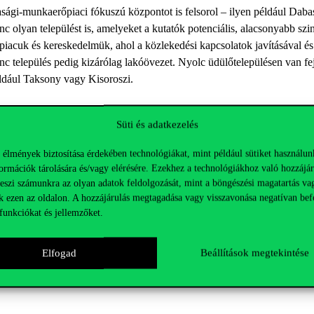
asági-munkaerőpiaci fókuszú központot is felsorol – ilyen például Dab
enc olyan települést is, amelyeket a kutatók potenciális, alacsonyabb sz
piacuk és kereskedelmük, ahol a közlekedési kapcsolatok javításával és 
nc település pedig kizárólag lakóövezet. Nyolc üdülőtelepülésen van fejl
éldául Taksony vagy Kisoroszi.
Süti és adatkezelés
ntot vettek figyelembe, köztük a helyi munkalehetőségeket, a keresked
dős programokat, sportfunkciókat, a lakásállomány minőségét, ingatlanára
 élmények biztosítása érdekében technológiákat, mint például sütiket használun
sősorban az autópályák közelsége játszik szerepet: ez szignifikáns, több
ormációk tárolására és/vagy elérésére. Ezekhez a technológiákhoz való hozzájár
teszi számunkra az olyan adatok feldolgozását, mint a böngészési magatartás va
apcsolatok ezzel szemben kisebb jelentőségűek, és leginkább a lakófunk
k ezen az oldalon. A hozzájárulás megtagadása vagy visszavonása negatívan bef
 kevésbé köthetők közvetlenül a közlekedési mutatókhoz, ami részben a f
funkciókat és jellemzőket.
ldozata” a központképződés szemszögéből például az egyébként erős tö
tékony infrastruktúrában, de a kutatásunk azt mutatja, hogy az bár f
Elfogad
Beállítások megtekintése
 státusz is nagyban befolyásolja, mely települések tudnak tartósan való
n kedvező adottságaik vannak” – hangsúlyozza Kocsis B. János, a Cor