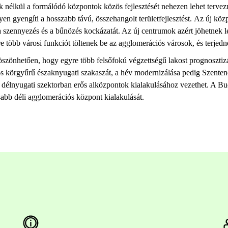
nélkül a formálódó központok közös fejlesztését nehezen lehet tervezni
lyen gyengíti a hosszabb távú, összehangolt területfejlesztést. Az új kö
 szennyezés és a bűnözés kockázatát. Az új centrumok azért jöhetnek lét
re több városi funkciót töltenek be az agglomerációs városok, és terj
szönhetően, hogy egyre több felsőfokú végzettségű lakost prognosztiz
 körgyűrű északnyugati szakaszát, a hév modernizálása pedig Szentend
élnyugati szektorban erős alközpontok kialakulásához vezethet. A Bud
abb déli agglomerációs központ kialakulását.