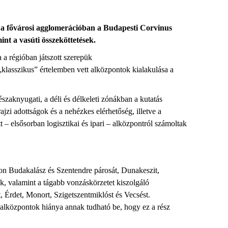
ad a fővárosi agglomerációban a Budapesti Corvinus
nt a vasúti összeköttetések.
 a régióban játszott szerepük
 „klasszikus” értelemben vett alközpontok kialakulása a
zaknyugati, a déli és délkeleti zónákban a kutatás
ajzi adottságok és a nehézkes elérhetőség, illetve a
 – elsősorban logisztikai és ipari – alközpontról számoltak
on Budakalász és Szentendre párosát, Dunakeszit,
k, valamint a tágabb vonzáskörzetet kiszolgáló
, Érdet, Monort, Szigetszentmiklóst és Vecsést.
 alközpontok hiánya annak tudható be, hogy ez a rész