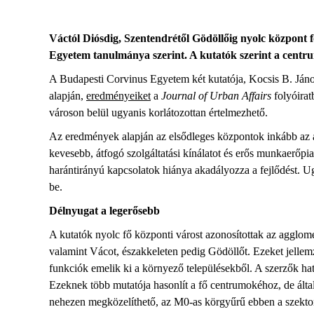
Váctól Diósdig, Szentendrétől Gödöllőig nyolc központ 
Egyetem tanulmánya szerint. A kutatók szerint a centru
A Budapesti Corvinus Egyetem két kutatója, Kocsis B. János 
alapján,
eredményeiket
a
Journal of Urban Affairs
folyóirat
városon belül ugyanis korlátozottan értelmezhető.
Az eredmények alapján az elsődleges központok inkább az ag
kevesebb, átfogó szolgáltatási kínálatot és erős munkaerőpia
harántirányú kapcsolatok hiánya akadályozza a fejlődést. Ug
be.
Délnyugat a legerősebb
A kutatók nyolc fő központi várost azonosítottak az agglo
valamint Vácot, északkeleten pedig Gödöllőt. Ezeket jellem
funkciók emelik ki a környező településekből. A szerzők hat
Ezeknek több mutatója hasonlít a fő centrumokéhoz, de álta
nehezen megközelíthető, az M0-as körgyűrű ebben a szekto