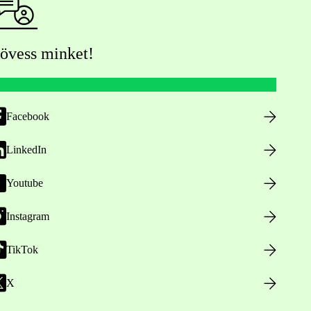
övess minket!
Facebook
LinkedIn
Youtube
Instagram
TikTok
X