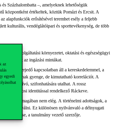
as és Százhalombatta –, amelyeknek lehetőségük
intű központként értékeltek, köztük Pomázt és Ercsit. A
az alapfunkciók erősítésével teremhet esély a feljebb
ett kulturális, vendéglátóipari és sporttevékenység, de több
elmi és szolgáltatási környezetet, oktatási és egészségügyi
kat, valamint az ingázási mintákat.
k az
 területre kiterjedő kapcsolatban áll a kereskedelemmel, a
ulás
gy egyedi
ciókkal mutatnak gyenge, de kimutatható korrelációt. A
olyásolhat
őváros elszívó, szifonhatására utalhat. A rossz
rténelmi városi identitással rendelkező Ráckeve.
ontos, de önmagában nem elég. A történelmi adottságok, a
di központtá válni. Ez különösen nyilvánvaló a délnyugati
vinus docense, a tanulmány vezető szerzője.