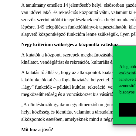
A tanulmány emellett 14 jelentősebb helyi, elsősorban gazd
van idővel lakó- és rekreációs központtá válni, valamint kil
szerzők szerint utóbbi településeknek erős a helyi munkaerő
lépésre. 149 településen funkcióhiányok tapasztalhatók, kile
alapvető központképző funkcióra lenne szükségük, ilyen p
Négy kritérium szükséges a központtá váláshoz
A kutatók a központi szerepek meghatározásához több szempo
kínálatot, vendéglátást és rekreációt, kulturális és szabadi
A legjobb
A kutatás fő állítása, hogy az alközpontok kialakulásában el
eszközinf
lehetővé 
lakófunkciókkal és a foglalkoztatási helyzettel. A vasúti k
azonosító
„lágy” funkciók – például kultúra, rekreáció, vendéglátás –
bizonyos 
megközelíthetőség és a vonzáskörzet kis vásárlóerejének „á
„A döntéshozók gyakran egy dimenzióban gondolkodnak, a ha
helyi közösség és identitás, valamint a társadalmi-gazdasági
alközpontok esetében, amelyeknek mind a négy kritériumba
Mit hoz a jövő?