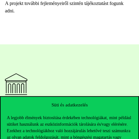
A projekt további fejleményeiről szintén tájékoztatást fogunk
adni.
Elérhetőségek
Süti és adatkezelés
A legjobb élmények biztosítása érdekében technológiákat, mint például
sütiket használunk az eszközinformációk tárolására és/vagy elérésére.
Ezekhez a technológiákhoz való hozzájárulás lehetővé teszi számunkra
Telefonszám:
+36 1 482 5000
az olyan adatok feldolgozását, mint a böngészési magatartás vagy