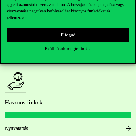
egyedi azonosítók ezen az oldalon. A hozzájárulás megtagadása vagy
Kérdésed van a felvételivel kapcsolatban?
visszavonása negatívan befolyásolhat bizonyos funkciókat és
jellemzőket.
Oktatói elérhetőségek
Elfogad
HUB jelenlegi hallgatóinknak
Beállítások megtekintése
Sajtó:
press@uni-corvinus.hu
Hasznos linkek
Nyitvatartás