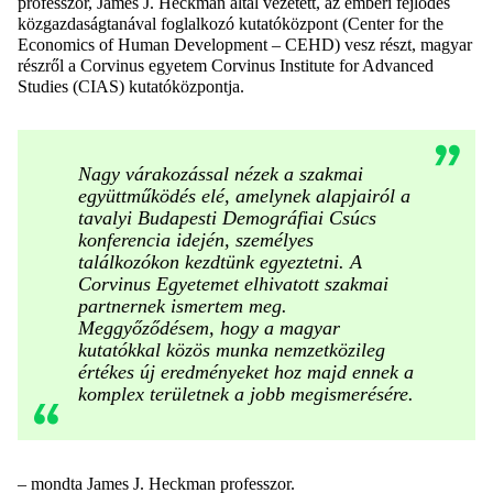
professzor, James J. Heckman által vezetett, az emberi fejlődés
közgazdaságtanával foglalkozó kutatóközpont (Center for the
Economics of Human Development – CEHD) vesz részt, magyar
részről a Corvinus egyetem Corvinus Institute for Advanced
Studies (CIAS) kutatóközpontja.
Nagy várakozással nézek a szakmai
együttműködés elé, amelynek alapjairól a
tavalyi Budapesti Demográfiai Csúcs
konferencia idején, személyes
találkozókon kezdtünk egyeztetni. A
Corvinus Egyetemet elhivatott szakmai
partnernek ismertem meg.
Meggyőződésem, hogy a magyar
kutatókkal közös munka nemzetközileg
értékes új eredményeket hoz majd ennek a
komplex területnek a jobb megismerésére.
–
mondta James J. Heckman professzor.