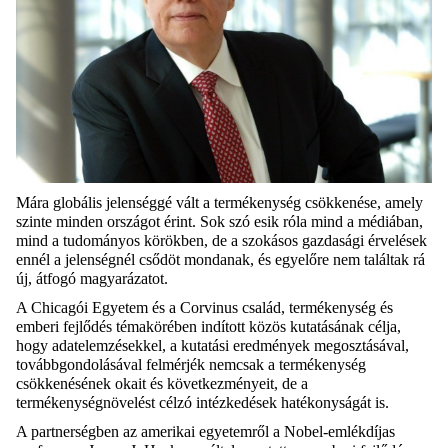
Mára globális jelenséggé vált a termékenység csökkenése, amely
szinte minden országot érint. Sok szó esik róla mind a médiában,
mind a tudományos körökben, de a szokásos gazdasági érvelések
ennél a jelenségnél csődöt mondanak, és egyelőre nem találtak rá
új, átfogó magyarázatot.
A Chicagói Egyetem és a Corvinus család, termékenység és
emberi fejlődés témakörében indított közös kutatásának célja,
hogy adatelemzésekkel, a kutatási eredmények megosztásával,
továbbgondolásával felmérjék nemcsak a termékenység
csökkenésének okait és következményeit, de a
termékenységnövelést célzó intézkedések hatékonyságát is.
A partnerségben az amerikai egyetemről a Nobel-emlékdíjas