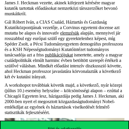
James J. Heckman vezette, akinek kifejezett kérésére magyar
kutatók tartottak előadásokat nemzetközi társszerzőket bevonó
munkáikról.
Gál Róbert Iván, a CIAS Család, Háztartás és Gazdaság
Kutatóközpontjának vezetője, a Corvinus egyetemi docense azt
mutatta be alapos és innovatív
elemzésük
alapján, mennyivel jár
rosszabbul egy európai szülő egy gyerektelenhez képest, míg
Spéder Zsolt, a Pécsi Tudományegyetem demográfus professzora
és a KSH Népességtudományi Kutatóintézet tudományos
tanácsadója azt a friss
publikációjukat
ismertette, amely a magyar
családpolitikák elmúlt harminc évben betöltött szerepét értékeli a
szülővé válásban. Mindkét előadást intenzív diszkusszió követte,
ahol Heckman professzor javaslatára körvonalazták a következő
két év kutatási irányait.
A workshopot továbbiak követik majd, a következő, nyár közepi
(július 10.) esemény helyszíne – kölcsönösségi alapon – ezúttal a
Chicagói Egyetem lesz, házigazdája pedig James J. Heckman, aki
2000-ben nyert el megosztott közgazdaságtudományi Nobel-
emlékdíjat az egyének és háztartások viselkedését felmérő
statisztikák fejlesztéséért.
Süti és adatkezelés