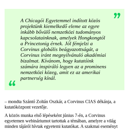
A Chicagói Egyetemmel indított közös
projektünk kiemelkedő eleme az egyre
inkább bővülő nemzetközi tudományos
kapcsolatainknak, amelyek Hongkongtól
a Princetonig érnek. Jól fémjelzi a
Corvinus globális beágyazottságát, a
Corvinus iránt megnyilvánuló akadémiai
bizalmat. Kívánom, hogy kutatóink
számára inspiráló legyen az a prominens
nemzetközi közeg, amit ez az amerikai
partnerség kínál.
– mondta Szántó Zoltán Oszkár, a Corvinus CIAS dékánja, a
kutatóközpont vezetője.
A közös munka első lépéseként június 7-én, a Corvinus
egyetemen webináriumot tartottak a témában, amelyre a világ
minden tájáról hívtak egyetemi kutatókat. A szakmai eseményt