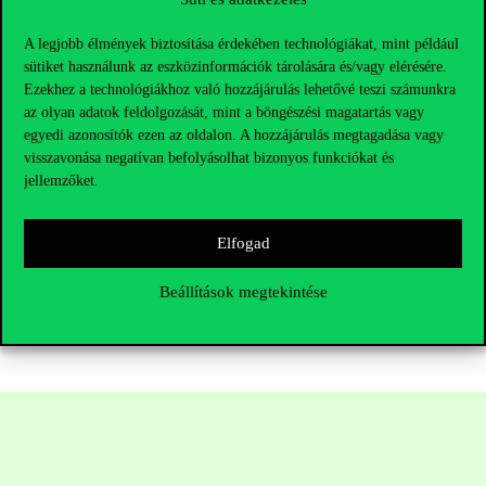
A legjobb élmények biztosítása érdekében technológiákat, mint például
sütiket használunk az eszközinformációk tárolására és/vagy elérésére.
Ezekhez a technológiákhoz való hozzájárulás lehetővé teszi számunkra
az olyan adatok feldolgozását, mint a böngészési magatartás vagy
egyedi azonosítók ezen az oldalon. A hozzájárulás megtagadása vagy
visszavonása negatívan befolyásolhat bizonyos funkciókat és
jellemzőket.
Elfogad
Fotó: James J. Heckman – LinkedIn, Szántó Zoltán Oszkár –
Budapesti Corvinus Egyetem
Beállítások megtekintése