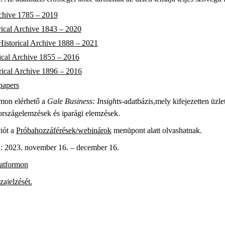
chive 1785 – 2019
ical Archive 1843 – 2020
Historical Archive 1888 – 2021
ical Archive 1855 – 2016
rical Archive 1896 – 2016
papers
rmon elérhető a
Gale Business: Insights-
adatbázis,mely kifejezetten üzlet
 országelemzések és iparági elemzések.
iót a
Próbahozzáférések/webinárok
menüpont alatt olvashatnak.
: 2023. november 16. – december 16.
atformon
zajelzését.