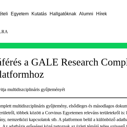
ételi
Egyetem
Kutatás
Hallgatóknak
Alumni
Hírek
LRA
áférés a GALE Research Compl
latformhoz
a multidiszciplináris gyűjteményét
lett multidiszciplináris gyűjtemény, elsődleges és másodlagos doku
rületről, többek között a Corvinus Egyetemen releváns területekről is:
ny, nemzetközi kapcsolatok stb. A platformon belül a különböző adatbá
 Az adatbázis erősségei közé tartoznak az üzleti témájú teljes szövegű f