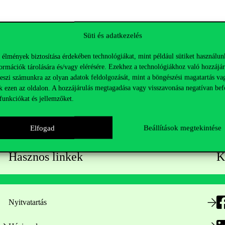
Süti és adatkezelés
 élmények biztosítása érdekében technológiákat, mint például sütiket használun
ormációk tárolására és/vagy elérésére. Ezekhez a technológiákhoz való hozzájár
teszi számunkra az olyan adatok feldolgozását, mint a böngészési magatartás va
k ezen az oldalon. A hozzájárulás megtagadása vagy visszavonása negatívan bef
funkciókat és jellemzőket.
Elfogad
Beállítások megtekintése
Hasznos linkek
K
Nyitvatartás