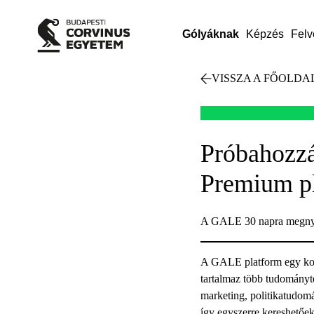
Gólyáknak
Képzés
Felv
VISSZA A FŐOLDA
Próbahozz
Premium p
A GALE 30 napra megnyitj
A GALE platform egy komp
tartalmaz több tudományte
marketing, politikatudomá
így egyszerre kereshetőek.