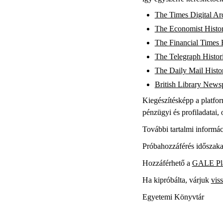
The Times Digital Ar
The Economist Histor
The
Financial
Times 
The Telegraph Histor
The Daily Mail Histo
British Library News
Kiegészítésképp a platfo
pénzügyi és profiladatai,
További tartalmi informác
Próbahozzáférés időszaka
Hozzáférhető a
GALE Pl
Ha kipróbálta, várjuk
viss
Egyetemi Könyvtár