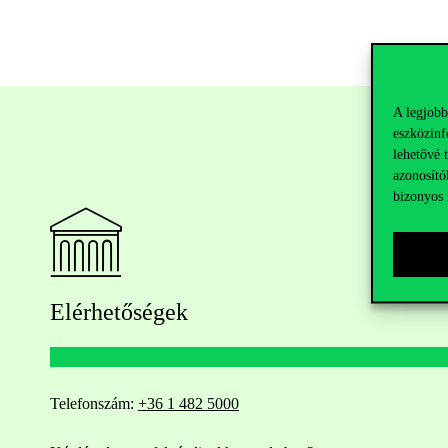
A legjobb
eszközinf
lehetővé 
azonosító
bizonyos 
Elérhetőségek
Telefonszám:
+36 1 482 5000