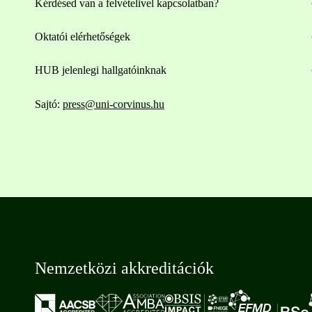
Kérdésed van a felvételivel kapcsolatban?
Oktatói elérhetőségek
HUB jelenlegi hallgatóinknak
Sajtó:
press@uni-corvinus.hu
Nemzetközi akkreditációk