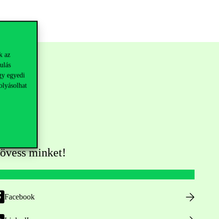
k az
ulás
gy egyedi
olyásolhat
övess minket!
Facebook