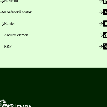
Házirend
Közérdekű adatok
Karrier
Arculati elemek
RRF