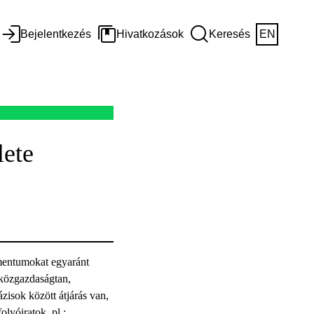
Bejelentkezés
Hivatkozások
Keresés
EN
ete
mentumokat egyaránt
 közgazdaságtan,
zisok között átjárás van,
olyóiratok, pl.: