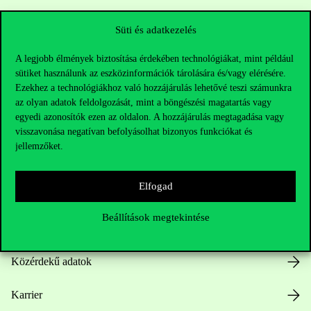
Sajtó:
press@uni-corvinus.hu
Süti és adatkezelés
A legjobb élmények biztosítása érdekében technológiákat, mint például
sütiket használunk az eszközinformációk tárolására és/vagy elérésére.
Ezekhez a technológiákhoz való hozzájárulás lehetővé teszi számunkra
az olyan adatok feldolgozását, mint a böngészési magatartás vagy
egyedi azonosítók ezen az oldalon. A hozzájárulás megtagadása vagy
visszavonása negatívan befolyásolhat bizonyos funkciókat és
Hasznos linkek
jellemzőket.
Elfogad
Nyitvatartás
Beállítások megtekintése
Házirend
Közérdekű adatok
Karrier