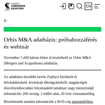
EN
Orbis M&A adatbázis: próbahozzáférés
és webinár
November 7-étől három héten át tesztelhető az Orbis M&A
(Mergers and Acqusitions) adatbázis.
Az adatbázis (korábbi nevén Zephyr) fúziókról és
felvásárlásokról, kockázati tőkeügyletekről, magáncégek
részvénykibocsátási folyamatáról tartalmaz nagy mennyiségű
információt: 200 ország, 2 millió adat, 20 évre visszamenőleg.
Részletesebb tartalmi információk a BvD-cég
ismertetőjében