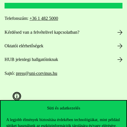
Telefonszám:
+36 1 482 5000
Kérdésed van a felvételivel kapcsolatban?
Oktatói elérhetőségek
HUB jelenlegi hallgatóinknak
Sajtó:
press@uni-corvinus.hu
Süti és adatkezelés
Hasznos linkek
A legjobb élmények biztosítása érdekében technológiákat, mint például
sütiket használunk az eszközinformációk tárolására és/vagy elérésére.