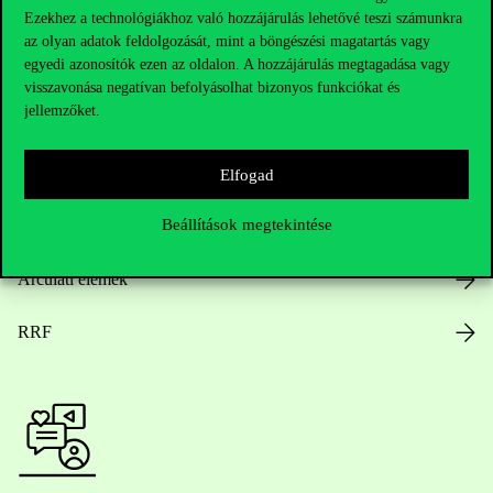
Ezekhez a technológiákhoz való hozzájárulás lehetővé teszi számunkra
az olyan adatok feldolgozását, mint a böngészési magatartás vagy
egyedi azonosítók ezen az oldalon. A hozzájárulás megtagadása vagy
Nyitvatartás
visszavonása negatívan befolyásolhat bizonyos funkciókat és
jellemzőket.
Házirend
Közérdekű adatok
Elfogad
Beállítások megtekintése
Karrier
Arculati elemek
RRF