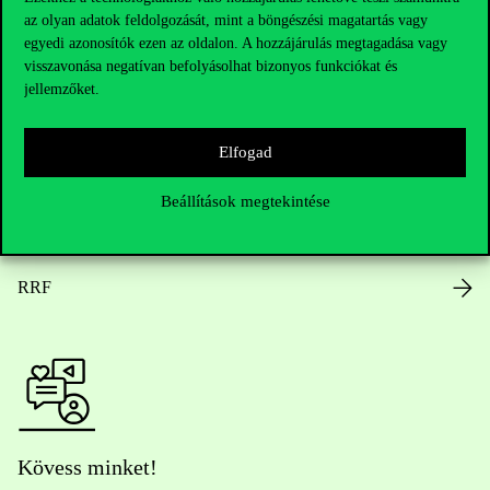
az olyan adatok feldolgozását, mint a böngészési magatartás vagy
Nyitvatartás
egyedi azonosítók ezen az oldalon. A hozzájárulás megtagadása vagy
visszavonása negatívan befolyásolhat bizonyos funkciókat és
Házirend
jellemzőket.
Közérdekű adatok
Elfogad
Karrier
Beállítások megtekintése
Arculati elemek
RRF
Kövess minket!