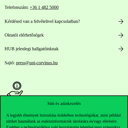
Telefonszám:
+36 1 482 5000
Kérdésed van a felvételivel kapcsolatban?
Oktatói elérhetőségek
HUB jelenlegi hallgatóinknak
Sajtó:
press@uni-corvinus.hu
Süti és adatkezelés
Hasznos linkek
A legjobb élmények biztosítása érdekében technológiákat, mint például
sütiket használunk az eszközinformációk tárolására és/vagy elérésére.
Ezekhez a technológiákhoz való hozzájárulás lehetővé teszi számunkra