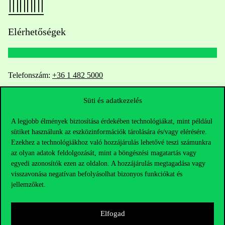
Elérhetőségek
Telefonszám:
+36 1 482 5000
Kérdésed van a felvételivel kapcsolatban?
Süti és adatkezelés
A legjobb élmények biztosítása érdekében technológiákat, mint például
Oktatói elérhetőségek
sütiket használunk az eszközinformációk tárolására és/vagy elérésére.
Ezekhez a technológiákhoz való hozzájárulás lehetővé teszi számunkra
HUB jelenlegi hallgatóinknak
az olyan adatok feldolgozását, mint a böngészési magatartás vagy
egyedi azonosítók ezen az oldalon. A hozzájárulás megtagadása vagy
Sajtó:
press@uni-corvinus.hu
visszavonása negatívan befolyásolhat bizonyos funkciókat és
jellemzőket.
Elfogad