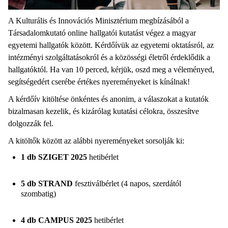
A Kulturális és Innovációs Minisztérium megbízásából a
Társadalomkutató online hallgatói kutatást végez a magyar
egyetemi hallgatók között. Kérdőívük az egyetemi oktatásról, az
intézményi szolgáltatásokról és a közösségi életről érdeklődik a
hallgatóktól. Ha van 10 perced, kérjük, oszd meg a véleményed,
segítségedért cserébe értékes nyereményeket is kínálnak!
A kérdőív kitöltése önkéntes és anonim, a válaszokat a kutatók
bizalmasan kezelik, és kizárólag kutatási célokra, összesítve
dolgozzák fel.
A kitöltők között az alábbi nyereményeket sorsolják ki:
1 db SZIGET 2025
hetibérlet
5 db STRAND
fesztiválbérlet (4 napos, szerdától
szombatig)
4 db CAMPUS 2025
hetibérlet