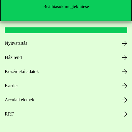
Beállítások megtekintése
Hasznos linkek
Nyitvatartás
Házirend
Közérdekű adatok
Karrier
Arculati elemek
RRF