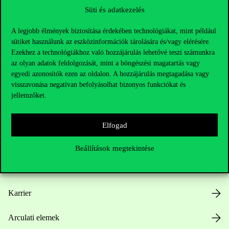
Süti és adatkezelés
A legjobb élmények biztosítása érdekében technológiákat, mint például
sütiket használunk az eszközinformációk tárolására és/vagy elérésére.
Ezekhez a technológiákhoz való hozzájárulás lehetővé teszi számunkra
az olyan adatok feldolgozását, mint a böngészési magatartás vagy
Hasznos linkek
egyedi azonosítók ezen az oldalon. A hozzájárulás megtagadása vagy
visszavonása negatívan befolyásolhat bizonyos funkciókat és
jellemzőket.
Nyitvatartás
Elfogad
Házirend
Beállítások megtekintése
Közérdekű adatok
Karrier
Arculati elemek