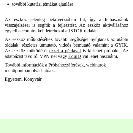
további kutatási témákat ajánlása.
Az eszköz jelenleg beta-verzióban fut, így a felhasználók
visszajelzései is segítik a fejlesztést. Az eszköz aktiválásához
egyedi accountot kell létrehozni a
JSTOR
oldalán.
Az eszköz működéséhez további segítséget nyújtanak az alábbi
oldalak:
részletes útmutató
,
videós bemutató
valamint a
GYIK
.
Az eszköz működését
ezzel a példával
is ki lehet próbálni. Az
adatbázist távolról VPN-nel vagy
EduID
-val lehet használni.
További információk a
Próbahozzáférések, webinarok
menüpontban olvashatóak.
Egyetemi Könyvtár