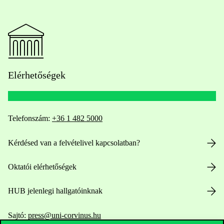
Elérhetőségek
Telefonszám:
+36 1 482 5000
Kérdésed van a felvételivel kapcsolatban?
Oktatói elérhetőségek
HUB jelenlegi hallgatóinknak
Sajtó:
press@uni-corvinus.hu