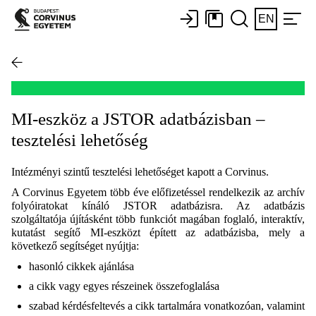
EN
MI-eszköz a JSTOR adatbázisban –
tesztelési lehetőség
Intézményi szintű tesztelési lehetőséget kapott a Corvinus.
A Corvinus Egyetem több éve előfizetéssel rendelkezik az archív
folyóiratokat kínáló JSTOR adatbázisra. Az adatbázis
szolgáltatója újításként több funkciót magában foglaló, interaktív,
kutatást segítő MI-eszközt épített az adatbázisba, mely a
következő segítséget nyújtja:
hasonló cikkek ajánlása
a cikk vagy egyes részeinek összefoglalása
szabad kérdésfeltevés a cikk tartalmára vonatkozóan, valamint