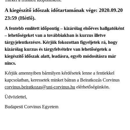
A kiegészítő időszak időtartamának vége: 2020.09.20
23:59 (Hétfő).
A fentebb említett időpontig – kizárólag elsőéves hallgatóként
– lehetőségeket van a továbbiakban is kurzus illetve
tárgyjelentkezésre. Kérjük fokozottan figyeljetek rá, hogy
kizárólag kurzus és tárgyfelvételre van lehetőségetek a
kiegészítő időszak alatt, leadásra, egyéb módosításra már
nincs.
Kérjük amennyiben bármilyen kérdésetek lenne a fentiekkel
kapcsolatban, keressetek minket bátran a Beiratkozás Corvinus
corvinus.beiratkozas@uni-corvinus.hu
elérhetőségünkön.
Üdvözlettel,
Budapesti Corvinus Egyetem