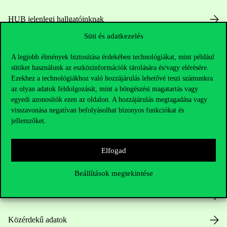
HUB jelenlegi hallgatóinknak
Süti és adatkezelés
Sajtó:
press@uni-corvinus.hu
A legjobb élmények biztosítása érdekében technológiákat, mint például
sütiket használunk az eszközinformációk tárolására és/vagy elérésére.
Ezekhez a technológiákhoz való hozzájárulás lehetővé teszi számunkra
az olyan adatok feldolgozását, mint a böngészési magatartás vagy
egyedi azonosítók ezen az oldalon. A hozzájárulás megtagadása vagy
visszavonása negatívan befolyásolhat bizonyos funkciókat és
jellemzőket.
Hasznos linkek
Elfogad
Nyitvatartás
Beállítások megtekintése
Házirend
Közérdekű adatok