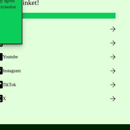
gy egyedi
övess minket!
olyásolhat
Facebook
LinkedIn
Youtube
Instagram
TikTok
X