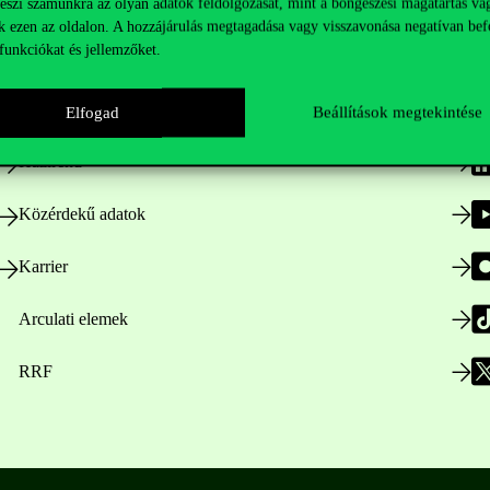
teszi számunkra az olyan adatok feldolgozását, mint a böngészési magatartás va
Hasznos linkek
K
k ezen az oldalon. A hozzájárulás megtagadása vagy visszavonása negatívan bef
funkciókat és jellemzőket.
Nyitvatartás
Elfogad
Beállítások megtekintése
Házirend
Közérdekű adatok
Karrier
Arculati elemek
RRF