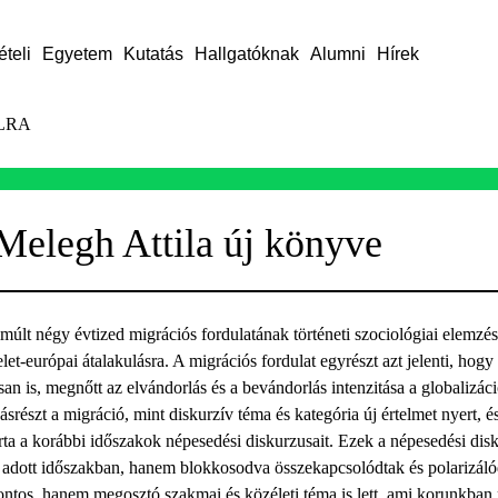
ételi
Egyetem
Kutatás
Hallgatóknak
Alumni
Hírek
LRA
Melegh Attila új könyve
múlt négy évtized migrációs fordulatának történeti szociológiai elemzés
kelet-európai átalakulásra. A migrációs fordulat egyrészt azt jelenti, hogy
san is, megnőtt az elvándorlás és a bevándorlás intenzitása a globalizác
srészt a migráció, mint diskurzív téma és kategória új értelmet nyert, é
írta a korábbi időszakok népesedési diskurzusait. Ezek a népesedési di
z adott időszakban, hanem blokkosodva összekapcsolódtak és polarizálód
ntos, hanem megosztó szakmai és közéleti téma is lett, ami korunkban 