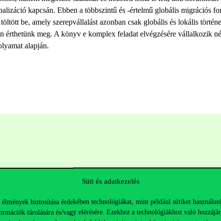
obalizáció kapcsán. Ebben a többszintű és -értelmű globális migrációs f
 töltött be, amely szerepvállalást azonban csak globális és lokális törté
an érthetünk meg. A könyv e komplex feladat elvégzésére vállalkozik né
olyamat alapján.
Süti és adatkezelés
 élmények biztosítása érdekében technológiákat, mint például sütiket használun
ormációk tárolására és/vagy elérésére. Ezekhez a technológiákhoz való hozzájár