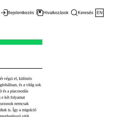
Bejelentkezés
Hivatkozások
Keresés
EN
ét végzi el, különös
 globálisan, és a világ sok
ió és a piacosodás
s e két folyamat
skurzusok nemcsak
tak is. Így a migráció
meghatározó vitát