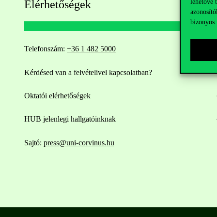
lehetővé 
Elérhetőségek
azonosító
bizonyos 
Telefonszám:
+36 1 482 5000
Kérdésed van a felvételivel kapcsolatban?
Oktatói elérhetőségek
HUB jelenlegi hallgatóinknak
Sajtó:
press@uni-corvinus.hu