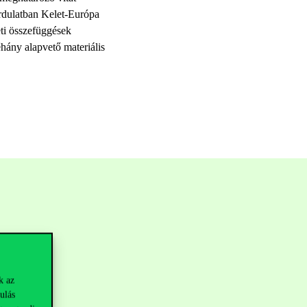
ordulatban Kelet-Európa
neti összefüggések
hány alapvető materiális
k az
ulás