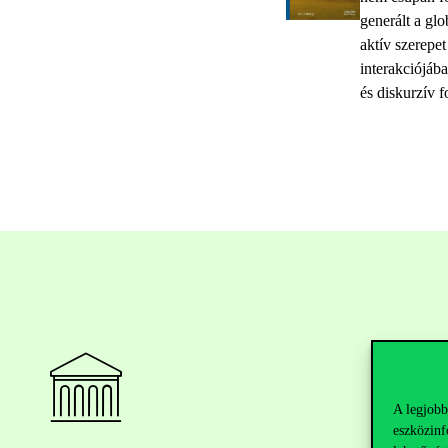
generált a gl
aktív szerepet
interakciójáb
és diskurzív f
A legjobb
eszközinf