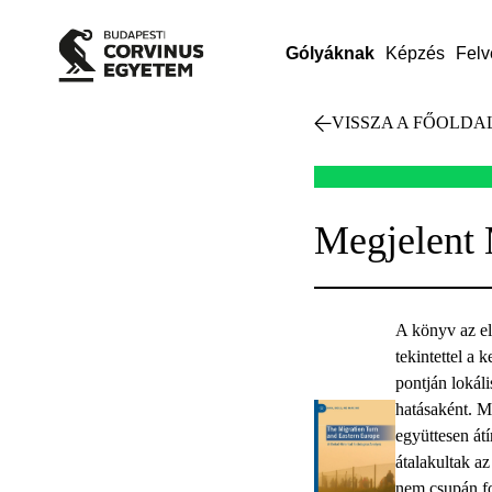
Gólyáknak
Képzés
Felv
VISSZA A FŐOLDA
Megjelent 
A könyv az el
tekintettel a 
pontján lokáli
hatásaként. Má
együttesen át
átalakultak a
nem csupán fo