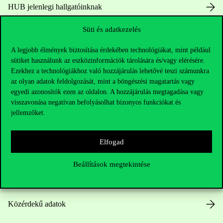
HUB jelenlegi hallgatóinknak
Süti és adatkezelés
Sajtó:
press@uni-corvinus.hu
A legjobb élmények biztosítása érdekében technológiákat, mint például
sütiket használunk az eszközinformációk tárolására és/vagy elérésére.
Ezekhez a technológiákhoz való hozzájárulás lehetővé teszi számunkra
az olyan adatok feldolgozását, mint a böngészési magatartás vagy
egyedi azonosítók ezen az oldalon. A hozzájárulás megtagadása vagy
visszavonása negatívan befolyásolhat bizonyos funkciókat és
Hasznos linkek
jellemzőket.
Elfogad
Nyitvatartás
Beállítások megtekintése
Házirend
Közérdekű adatok