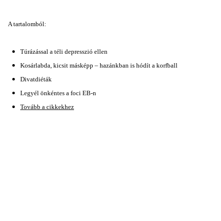
A tartalomból:
Túrázással a téli depresszió ellen
Kosárlabda, kicsit másképp – hazánkban is hódít a korfball
Divatdiéták
Legyél önkéntes a foci EB-n
Tovább a cikkekhez