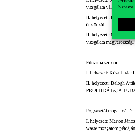
azonosító
vizsgálata válság és nem
bizonyos 
II. helyezett: Hartvig Ár
ösztönzői
II. helyezett: Michels Am
vizsgálata magyarországi
Filozófia szekció
I. helyezett: Kósa Livia: 
II. helyezett: Balogh 
PROFITRÁTA; A TU
Fogyasztói magatartás és 
I. helyezett: Márton Ján
waste mozgalom példáján 