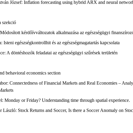
István József: Inflation forecasting using hybrid ARX and neural netwo
 szekció
 Módosított kérdőívváltozatok alkalmazása az egészségügyi finanszíroz
a: Isteni egészségkontrollhit és az egészségmagatartás kapcsolata
ence: A döntéshozók feladatai az egészségügyi szűrések területén
and behavioral economics section
mbor: Connectedness of Financial Markets and Real Economies – Analy
Markets
l: Monday or Friday? Understanding time through spatial experience.
or László: Stock Returns and Soccer, Is there a Soccer Anomaly on Sto