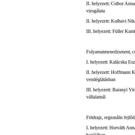
II. helyezett: Csibor Ann
vizsgálata
II. helyezett: Kulhavi Ni
III. helyezett: Füller Ka
Folyamatmenedzsment, co
I. helyezett: Kalácska Esz
II. helyezett: Hoffmann K
vendéglátásban
III. helyezett: Baranyi V
vállalatnál
Földrajz, regionális fejlő
I. helyezett: Horváth Anna
hazájában