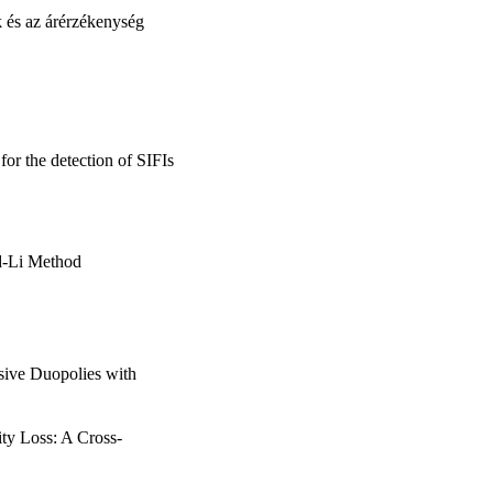
k és az árérzékenység
for the detection of SIFIs
ld-Li Method
ssive Duopolies with
ity Loss: A Cross-