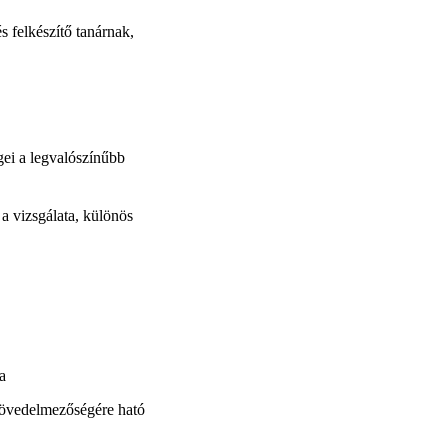
felkészítő tanárnak,
ei a legvalószínűbb
 vizsgálata, különös
a
 jövedelmezőségére ható