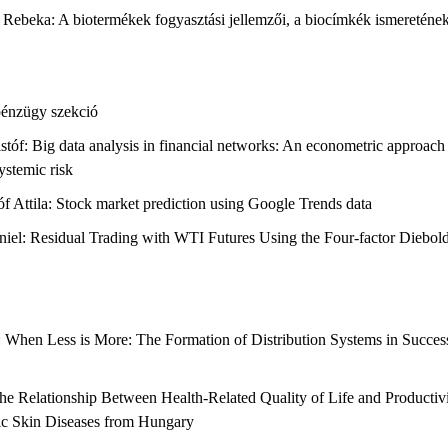
ili Rebeka: A biotermékek fogyasztási jellemzői, a biocímkék ismereténe
 pénzügy szekció
istóf: Big data analysis in financial networks: An econometric approach 
ystemic risk
tóf Attila: Stock market prediction using Google Trends data
Dániel: Residual Trading with WTI Futures Using the Four-factor Diebo
ás: When Less is More: The Formation of Distribution Systems in Succe
 The Relationship Between Health-Related Quality of Life and Productiv
ic Skin Diseases from Hungary