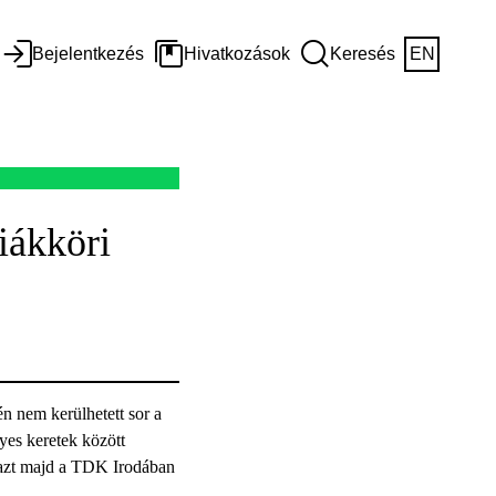
Bejelentkezés
Hivatkozások
Keresés
EN
iákköri
én nem kerülhetett sor a
yes keretek között
, azt majd a TDK Irodában