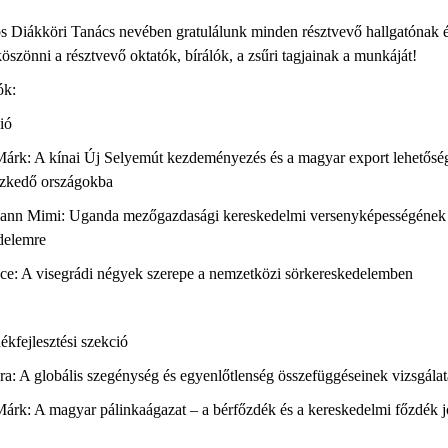
iákköri Tanács nevében gratulálunk minden résztvevő hallgatónak és 
szönni a résztvevő oktatók, bírálók, a zsűri tagjainak a munkáját!
ók:
ió
 Márk: A kínai Új Selyemút kezdeményezés és a magyar export lehetőség
ezkedő országokba
riann Mimi: Uganda mezőgazdasági kereskedelmi versenyképességének a
edelemre
ince: A visegrádi négyek szerepe a nemzetközi sörkereskedelemben
kfejlesztési szekció
ndra: A globális szegénység és egyenlőtlenség összefüggéseinek vizsgálat
 Márk: A magyar pálinkaágazat – a bérfőzdék és a kereskedelmi főzdék