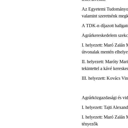
Az Egyetemi Tudományos D
valamint szeretnénk megkö
A TDK-n díjazott hallgat
Agrárkereskedelem szekc
I. helyezett: Maró Zalán
útvonalak mentén elhely
II. helyezett: Maróty Ma
tekintettel a kávé keresk
III. helyezett: Kovács V
Agrárközgazdasági és vidé
I. helyezett: Tajti Alexa
I. helyezett: Maró Zalán
tényezők