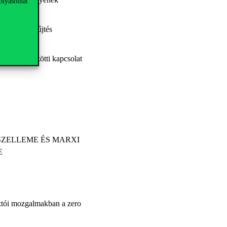
olyásolhat
v hulladékgyűjtés
termelő közötti kapcsolat
ZMUS SZELLEME ÉS MARXI
E
sztói mozgalmakban a zero