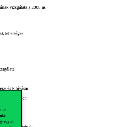
jának vizsgálata a 2008-as
ak lehetséges
zsgálata
repe és kihívásai
ltozás tükrében
k az
ulás
gy egyedi
ók teljesítményének