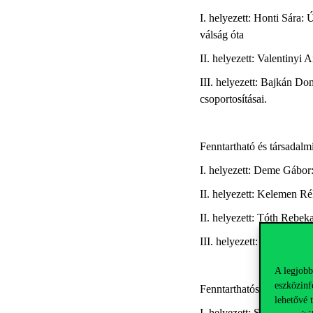
I. helyezett: Honti Sára:
válság óta
II. helyezett: Valentiny
III. helyezett: Bajkán D
csoportosításai.
Fenntartható és társadalmi
I. helyezett: Deme Gábor:
II. helyezett: Kelemen Ré
II. helyezett: Tóth Rebeka
III. helyezett: Laufer Zo
A legjobb
eszközinf
Fenntarthatósági politiká
lehetővé 
I. helyezett: Szepesi Nór