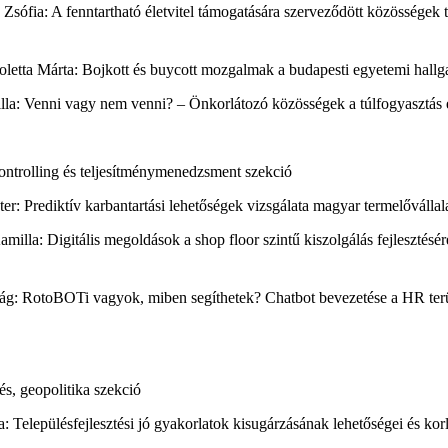
a Zsófia: A fenntartható életvitel támogatására szerveződött közösségek
koletta Márta: Bojkott és buycott mozgalmak a budapesti egyetemi hall
milla: Venni vagy nem venni? – Önkorlátozó közösségek a túlfogyasztás 
ntrolling és teljesítménymenedzsment szekció
ter: Prediktív karbantartási lehetőségek vizsgálata magyar termelővállal
amilla: Digitális megoldások a shop floor szintű kiszolgálás fejlesztésé
irág: RotoBOTi vagyok, miben segíthetek? Chatbot bevezetése a HR terü
dés, geopolitika szekció
: Településfejlesztési jó gyakorlatok kisugárzásának lehetőségei és korl