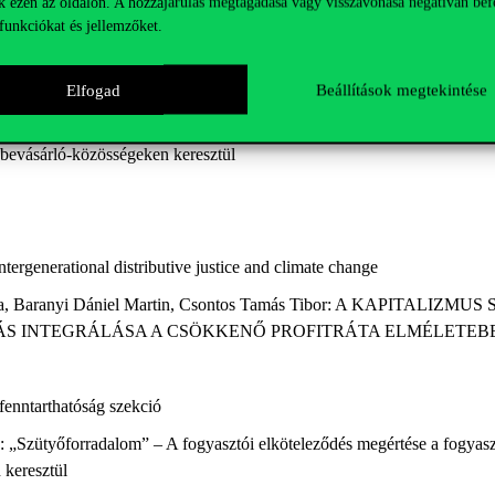
k ezen az oldalon. A hozzájárulás megtagadása vagy visszavonása negatívan bef
-válság időszakokban
funkciókat és jellemzőket.
on Dénes, Kelemen Adél: Zöld faktorok vizsgálata: A lakossági szelektí
Elfogad
Beállítások megtekintése
brus Menyhért: Van ilyenkor helye a bizalomnak? Avagy a fogyasztó és 
 bevásárló-közösségeken keresztül
Intergenerational distributive justice and climate change
Attila, Baranyi Dániel Martin, Csontos Tamás Tibor: A KAPITALI
DÁS INTEGRÁLÁSA A CSÖKKENŐ PROFITRÁTA ELMÉLETEB
fenntarthatóság szekció
os: „Szütyőforradalom” – A fogyasztói elköteleződés megértése a fogya
keresztül