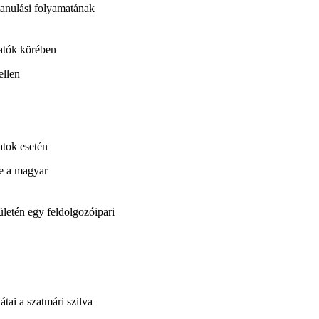
 tanulási folyamatának
gatók körében
ellen
atok esetén
re a magyar
letén egy feldolgozóipari
átai a szatmári szilva