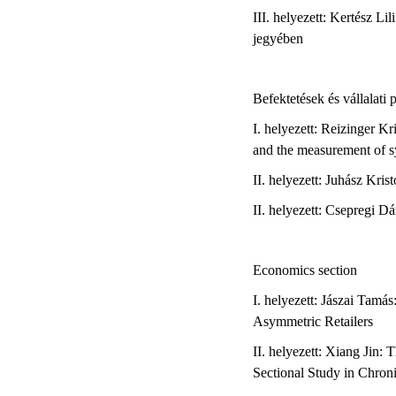
III. helyezett: Kertész L
jegyében
Befektetések és vállalati
I. helyezett: Reizinger Kr
and the measurement of s
II. helyezett: Juhász Kris
II. helyezett: Csepregi 
Economics section
I. helyezett: Jászai Tam
Asymmetric Retailers
II. helyezett: Xiang Jin:
Sectional Study in Chron