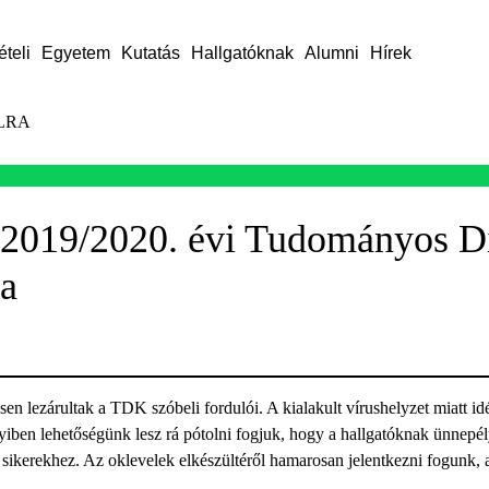
ételi
Egyetem
Kutatás
Hallgatóknak
Alumni
Hírek
LRA
a 2019/2020. évi Tudományos D
a
sen lezárultak a TDK szóbeli fordulói. A kialakult vírushelyzet miatt id
iben lehetőségünk lesz rá pótolni fogjuk, hogy a hallgatóknak ünnepél
rt sikerekhez. Az oklevelek elkészültéről hamarosan jelentkezni fogunk