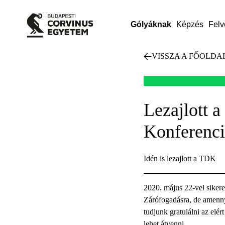
Gólyáknak
Képzés
Felv
VISSZA A FŐOLDA
Lezajlott 
Konferenci
Idén is lezajlott a TDK
2020. május 22-vel sikere
Zárófogadásra, de amenny
tudjunk gratulálni az elé
lehet átvenni.