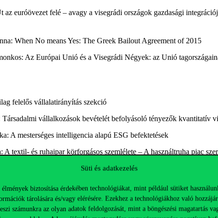
 Út az euróövezet felé – avagy a visegrádi országok gazdasági integráció
i Anna: When No means Yes: The Greek Bailout Agreement of 2015
omonkos: Az Európai Unió és a Visegrádi Négyek: az Unió tagországain
lag felelős vállalatirányítás szekció
 Társadalmi vállalkozások bevételét befolyásoló tényezők kvantitatív vi
ka: A mesterséges intelligencia alapú ESG befektetések
: A textil- és ruhaipar körforgásos szemlélete – A használtruha piac sze
ltán, Matos Bence: Zöldebb utakon? – Olajvállalatok stratégiái a klímavá
Süti és adatkezelés
 élmények biztosítása érdekében technológiákat, mint például sütiket használun
ormációk tárolására és/vagy elérésére. Ezekhez a technológiákhoz való hozzájár
k, zöld pénzügyek szekció
teszi számunkra az olyan adatok feldolgozását, mint a böngészési magatartás va
a Judit: Válságálló-e a fenntartható befektetés? – ESG-részvényportfóli