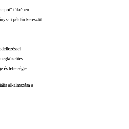
hotspot” tükrében
nyzati példán keresztül
dellezéssel
 megközelítés
je és lehetséges
iális alkalmazása a