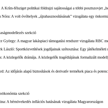
: A Krím-félsziget politikai földrajzi sajátosságai a többi posztszovjet „
em Nóra: A volt óvóhelyek „újrahasznosításának” vizsgálata egy önkormá
aságmodellezés szekció
nce György: A magyar lakáspiaci támogatási rendszer vizsgálata RBC mo
rk László: Sportközvetítések jogdíjainak szétosztása: Egy játékelméleti
os: A közlegelők drámája. A közlegelők tragédiájának formalizált modell
rd: Az időjárás alapú biztosítások és derivatív termékek piaca és potenc
roökonómia szekció
ztina: A bérnövekedés inflációs hatásának vizsgálata Magyarországon