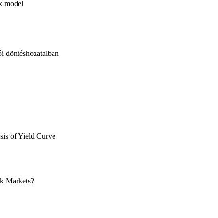
rk model
ói döntéshozatalban
sis of Yield Curve
ck Markets?