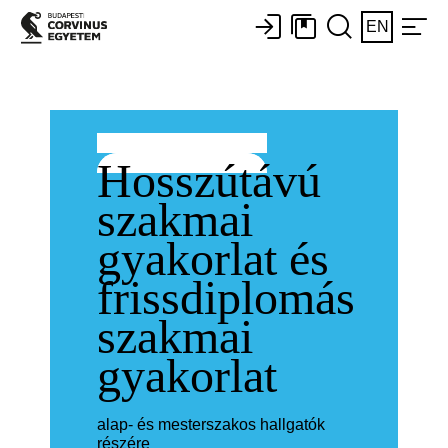
EN
Hosszútávú
szakmai
gyakorlat és
frissdiplomás
szakmai
gyakorlat
alap- és mesterszakos hallgatók
részére