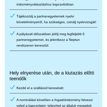
intézményválasztáshoz kapcsolódóan.
Tájékozódj a partneregyetemek nyelvi
követelményeiről, ha szükséges, csinálj nyelvvizsgát!
A pályázati időszakban jelölj meg legfeljebb 6
partneregyetemet, és jelentkezz a Neptun
rendszeren keresztül.
Hely elnyerése után, de a kiutazás előtti
teendők
Kezdd el a szállásod keresését.
A nominálást követően a fogadóintézmény felveszi
veled a kapcsolatot, teljesítsd az általuk megadott