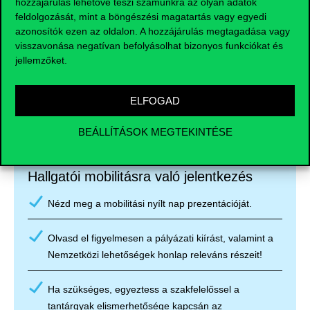
hozzájárulás lehetővé teszi számunkra az olyan adatok
feldolgozását, mint a böngészési magatartás vagy egyedi
azonosítók ezen az oldalon. A hozzájárulás megtagadása vagy
visszavonása negatívan befolyásolhat bizonyos funkciókat és
jellemzőket.
Checklist
ELFOGAD
BEÁLLÍTÁSOK MEGTEKINTÉSE
Hallgatói mobilitásra való jelentkezés
Nézd meg a mobilitási nyílt nap prezentációját.
Olvasd el figyelmesen a pályázati kiírást, valamint a
Nemzetközi lehetőségek honlap releváns részeit!
Ha szükséges, egyeztess a szakfelelőssel a
tantárgyak elismerhetősége kapcsán az