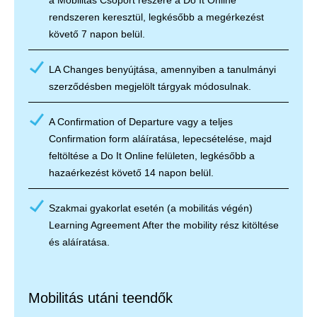
a Mobilitás Csoport részére a Do It Online
rendszeren keresztül, legkésőbb a megérkezést
követő 7 napon belül.
LA Changes benyújtása, amennyiben a tanulmányi
szerződésben megjelölt tárgyak módosulnak.
A Confirmation of Departure vagy a teljes
Confirmation form aláíratása, lepecsételése, majd
feltöltése a Do It Online felületen, legkésőbb a
hazaérkezést követő 14 napon belül.
Szakmai gyakorlat esetén (a mobilitás végén)
Learning Agreement After the mobility rész kitöltése
és aláíratása.
Mobilitás utáni teendők