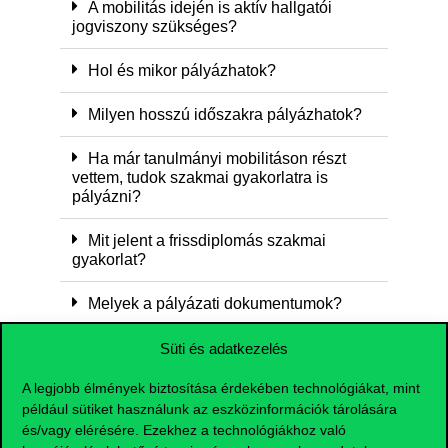
A mobilitás idején is aktív hallgatói
jogviszony szükséges?
Hol és mikor pályázhatok?
Milyen hosszú időszakra pályázhatok?
Ha már tanulmányi mobilitáson részt
vettem, tudok szakmai gyakorlatra is
pályázni?
Mit jelent a frissdiplomás szakmai
gyakorlat?
Melyek a pályázati dokumentumok?
Mennyi támogatás jár?
Süti és adatkezelés
A legjobb élmények biztosítása érdekében technológiákat, mint
Ha kérdésem van kihez fordulhatok?
például sütiket használunk az eszközinformációk tárolására
és/vagy elérésére. Ezekhez a technológiákhoz való