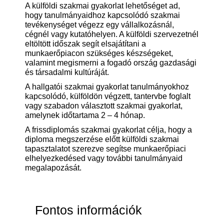
A külföldi szakmai gyakorlat lehetőséget ad,
hogy tanulmányaidhoz kapcsolódó szakmai
tevékenységet végezz egy vállalkozásnál,
cégnél vagy kutatóhelyen. A külföldi szervezetnél
eltöltött időszak segít elsajátítani a
munkaerőpiacon szükséges készségeket,
valamint megismerni a fogadó ország gazdasági
és társadalmi kultúráját.
A hallgatói szakmai gyakorlat tanulmányokhoz
kapcsolódó, külföldön végzett, tantervbe foglalt
vagy szabadon választott szakmai gyakorlat,
amelynek időtartama 2 – 4 hónap.
A frissdiplomás szakmai gyakorlat célja, hogy a
diploma megszerzése előtt külföldi szakmai
tapasztalatot szerezve segítse munkaerőpiaci
elhelyezkedésed vagy további tanulmányaid
megalapozását.
Fontos információk