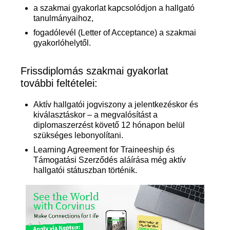
a szakmai gyakorlat kapcsolódjon a hallgató
tanulmányaihoz,
fogadólevél (Letter of Acceptance) a szakmai
gyakorlóhelytől.
Frissdiplomás szakmai gyakorlat
további feltételei:
Aktív hallgatói jogviszony a jelentkezéskor és
kiválasztáskor – a megvalósítást a
diplomaszerzést követő 12 hónapon belül
szükséges lebonyolítani.
Learning Agreement for Traineeship és
Támogatási Szerződés aláírása még aktív
hallgatói státuszban történik.