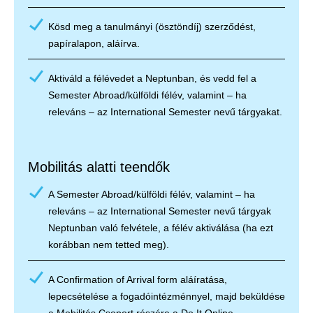
Kösd meg a tanulmányi (ösztöndíj) szerződést,
papíralapon, aláírva.
Aktiváld a félévedet a Neptunban, és vedd fel a
Semester Abroad/külföldi félév, valamint – ha
releváns – az International Semester nevű tárgyakat.
Mobilitás alatti teendők
A Semester Abroad/külföldi félév, valamint – ha
releváns – az International Semester nevű tárgyak
Neptunban való felvétele, a félév aktiválása (ha ezt
korábban nem tetted meg).
A Confirmation of Arrival form aláíratása,
lepecsételése a fogadóintézménnyel, majd beküldése