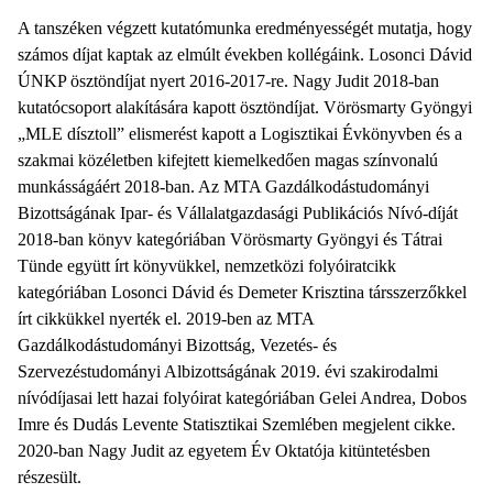
A tanszéken végzett kutatómunka eredményességét mutatja, hogy
számos díjat kaptak az elmúlt években kollégáink. Losonci Dávid
ÚNKP ösztöndíjat nyert 2016-2017-re. Nagy Judit 2018-ban
kutatócsoport alakítására kapott ösztöndíjat. Vörösmarty Gyöngyi
„MLE dísztoll” elismerést kapott a Logisztikai Évkönyvben és a
szakmai közéletben kifejtett kiemelkedően magas színvonalú
munkásságáért 2018-ban. Az MTA Gazdálkodástudományi
Bizottságának Ipar- és Vállalatgazdasági Publikációs Nívó-díját
2018-ban könyv kategóriában Vörösmarty Gyöngyi és Tátrai
Tünde együtt írt könyvükkel, nemzetközi folyóiratcikk
kategóriában Losonci Dávid és Demeter Krisztina társszerzőkkel
írt cikkükkel nyerték el. 2019-ben az MTA
Gazdálkodástudományi Bizottság, Vezetés- és
Szervezéstudományi Albizottságának 2019. évi szakirodalmi
nívódíjasai lett hazai folyóirat kategóriában Gelei Andrea, Dobos
Imre és Dudás Levente Statisztikai Szemlében megjelent cikke.
2020-ban Nagy Judit az egyetem Év Oktatója kitüntetésben
részesült.