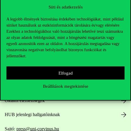
Süti és adatkezelés
A legjobb élmények biztosítása érdekében technológiákat, mint például
sütiket használunk az eszközinformációk tárolására és/vagy elérésére.
Ezekhez a technológiákhoz való hozzájárulás lehetővé teszi számunkra
az olyan adatok feldolgozását, mint a böngészési magatartás vagy
egyedi azonosítók ezen az oldalon. A hozzájárulás megtagadása vagy
Elérhetőségek
visszavonása negatívan befolyásolhat bizonyos funkciókat és
jellemzőket.
Telefonszám:
+36 1 482 5000
Elfogad
Beállítások megtekintése
Kérdésed van a felvételivel kapcsolatban?
Oktatói elérhetőségek
HUB jelenlegi hallgatóinknak
Sajtó:
press@uni-corvinus.hu