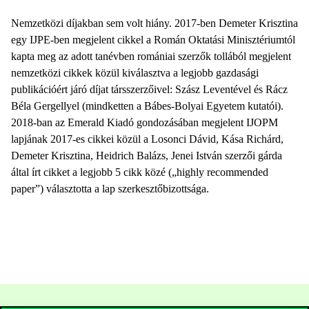
Nemzetközi díjakban sem volt hiány. 2017-ben Demeter Krisztina
egy IJPE-ben megjelent cikkel a Román Oktatási Minisztériumtól
kapta meg az adott tanévben romániai szerzők tollából megjelent
nemzetközi cikkek közül kiválasztva a legjobb gazdasági
publikációért járó díjat társszerzőivel: Szász Leventével és Rácz
Béla Gergellyel (mindketten a Bábes-Bolyai Egyetem kutatói).
2018-ban az Emerald Kiadó gondozásában megjelent IJOPM
lapjának 2017-es cikkei közül a Losonci Dávid, Kása Richárd,
Demeter Krisztina, Heidrich Balázs, Jenei István szerzői gárda
által írt cikket a legjobb 5 cikk közé („highly recommended
paper”) választotta a lap szerkesztőbizottsága.