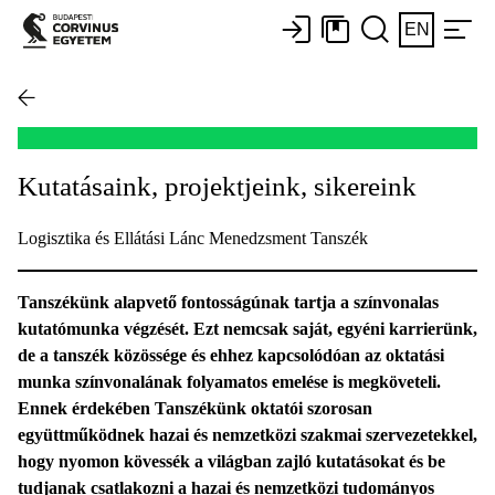
EN
Kutatásaink, projektjeink, sikereink
Logisztika és Ellátási Lánc Menedzsment Tanszék
Tanszékünk alapvető fontosságúnak tartja a színvonalas
kutatómunka végzését. Ezt nemcsak saját, egyéni karrierünk,
de a tanszék közössége és ehhez kapcsolódóan az oktatási
munka színvonalának folyamatos emelése is megköveteli.
Ennek érdekében Tanszékünk oktatói szorosan
együttműködnek hazai és nemzetközi szakmai szervezetekkel,
hogy nyomon kövessék a világban zajló kutatásokat és be
tudjanak csatlakozni a hazai és nemzetközi tudományos