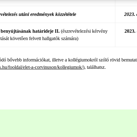
vételezés utáni eredmények közzététele
2023. 
 benyújtásának határideje II.
(észrevételezési kérvény
2023. 
tását követően felvett hallgatók számára)
ódó bővebb információkat, illetve a kollégiumokról szóló rövid bemuta
.hu/fooldal/elet-a-corvinuson/kollegiumok/
), találhatsz.