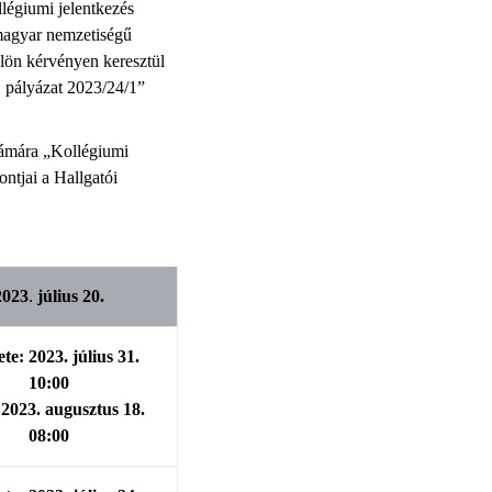
légiumi jelentkezés
 magyar nemzetiségű
ülön kérvényen keresztül
j pályázat 2023/24/1”
számára „Kollégiumi
ontjai a Hallgatói
2023
.
július 20.
te: 2023. július 31.
10:00
2023. augusztus 18.
08:00