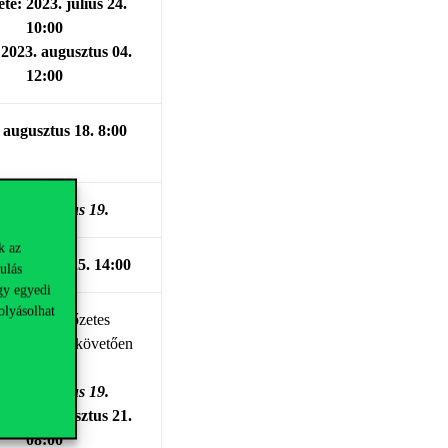
te: 2023. július 24.
10:00
2023. augusztus 04.
12:00
 augusztus 18. 8:00
23. augusztus 19.
k az
augusztus 25. 14:00
ulás
gy egyedi
olyásolhat
zdete
: az előzetes
nyhirdetést követően
azonnal
23. augusztus 19.
2023. augusztus 21.
08:00