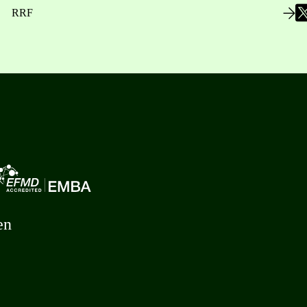
RRF
en