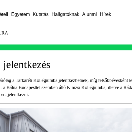
ételi
Egyetem
Kutatás
Hallgatóknak
Alumni
Hírek
LRA
 jelentkezés
árólag a Tarkaréti Kollégiumba jelentkezhetnek, míg felsőbbévesként l
 - a Bálna Budapesttel szemben álló Kinizsi Kollégiumba, illetve a Rád
a - jelentkezni.