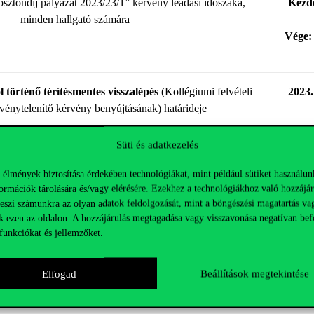
ösztöndíj pályázat 2023/23/1” kérvény leadási időszaka,
Kezde
minden hallgató számára
Vége: 
l történő térítésmentes visszalépés
(Kollégiumi felvételi
2023.
rvénytelenítő kérvény benyújtásának) határideje
Süti és adatkezelés
özzététele és beköltözési kérvények leadásának nyitása
20
 élmények biztosítása érdekében technológiákat, mint például sütiket használun
ési kérvény benyújtásának határideje I.
2023. 
ormációk tárolására és/vagy elérésére. Ezekhez a technológiákhoz való hozzájár
teszi számunkra az olyan adatok feldolgozását, mint a böngészési magatartás va
k ezen az oldalon. A hozzájárulás megtagadása vagy visszavonása negatívan bef
dőszak (kizárólag kollégiumi felvételi eredményre)
Ke
funkciókat és jellemzőket.
eredmé
Elfogad
Beállítások megtekintése
20
Vége: 