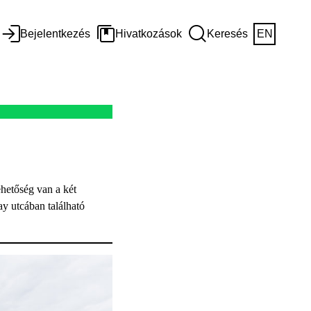
Bejelentkezés
Hivatkozások
Keresés
EN
ehetőség van a két
ay utcában található