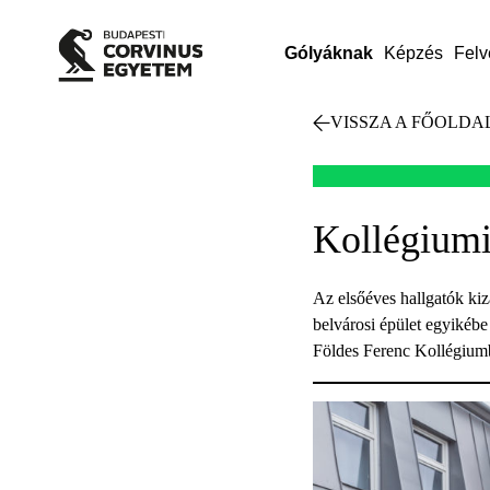
Gólyáknak
Képzés
Felv
VISSZA A FŐOLDA
Kollégiumi
Az elsőéves hallgatók kiz
belvárosi épület egyikébe
Földes Ferenc Kollégiumb