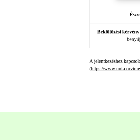
Észre
Beköltözési kérvény
benyúj
A jelentkezéshez kapcsol
(
https://www.uni-corvinus