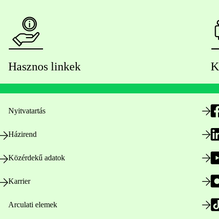
Hasznos linkek
K
Nyitvatartás
Házirend
Közérdekű adatok
Karrier
Arculati elemek