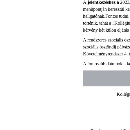
A
jelentkezéshez a
2023/
menüpontján keresztül ke
hallgatónak.Fontos tudni,
történik, tehát a „Kollég
kérvény két külön eljárás 
A rendszeres szociális ös
szociális ösztöndíj pályáz
Követelményrendszer 4. r
A fontosabb dátumok a ko
Kollégi