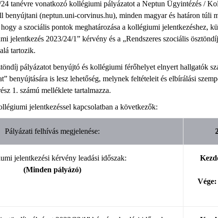
24 tanévre vonatkozó kollégiumi pályázatot a Neptun Ügyintézés / Kol
ll benyújtani (neptun.uni-corvinus.hu), minden magyar és határon túli
 hogy a szociális pontok meghatározása a kollégiumi jelentkezéshez, k
iumi jelentkezés 2023/24/1” kérvény és a „Rendszeres szociális ösztöndí
alá tartozik.
ztöndíj pályázatot benyújtó és kollégiumi férőhelyet elnyert hallgatók 
at” benyújtására is lesz lehetőség, melynek feltételeit és elbírálási szemp
ész 1. számú melléklete tartalmazza.
llégiumi jelentkezéssel kapcsolatban a következők:
Pályázati felhívás megjelenése:
umi jelentkezési kérvény leadási időszak:
Kezde
(Minden pályázó)
Vége: 