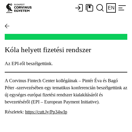
EN
Kóla helyett fizetési rendszer
Az EPI-ről beszélgettünk.
A Corvinus Fintech Center kollégáinak – Pintér Éva és Bagó
Péter -szervezésében egy tematikus konferencián beszélgettünk az
új egységes európai fizetési rendszer kialakításáról és
bevezetéséről (EPI – European Payment Initiative).
Részletek:
https://cutt.ly/Pp34wIp