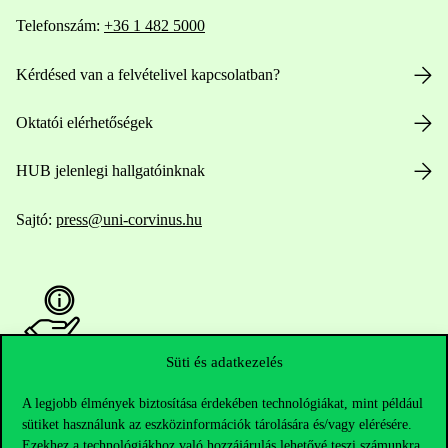
Telefonszám:
+36 1 482 5000
Kérdésed van a felvételivel kapcsolatban?
Oktatói elérhetőségek
HUB jelenlegi hallgatóinknak
Sajtó:
press@uni-corvinus.hu
Süti és adatkezelés
Hasznos linkek
A legjobb élmények biztosítása érdekében technológiákat, mint például
sütiket használunk az eszközinformációk tárolására és/vagy elérésére.
Ezekhez a technológiákhoz való hozzájárulás lehetővé teszi számunkra