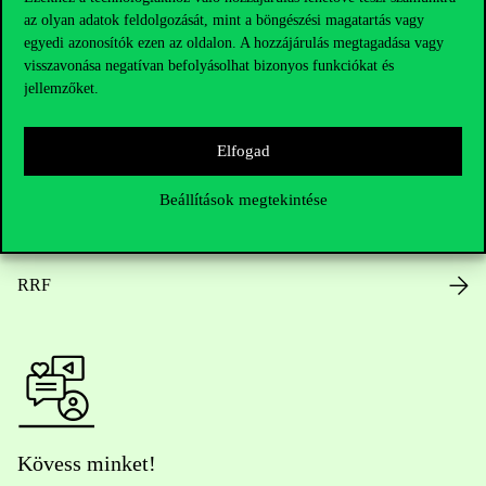
az olyan adatok feldolgozását, mint a böngészési magatartás vagy
Nyitvatartás
egyedi azonosítók ezen az oldalon. A hozzájárulás megtagadása vagy
visszavonása negatívan befolyásolhat bizonyos funkciókat és
Házirend
jellemzőket.
Közérdekű adatok
Elfogad
Karrier
Beállítások megtekintése
Arculati elemek
RRF
Kövess minket!