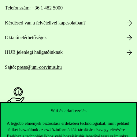
Telefonszám:
+36 1 482 5000
Kérdésed van a felvételivel kapcsolatban?
Oktatói elérhetőségek
HUB jelenlegi hallgatóinknak
Sajtó:
press@uni-corvinus.hu
Süti és adatkezelés
Hasznos linkek
A legjobb élmények biztosítása érdekében technológiákat, mint például
sütiket használunk az eszközinformációk tárolására és/vagy elérésére.
Ezekhez a technológiákhoz való hozzájárulás lehetővé teszi számunkra