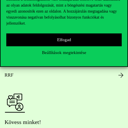
az olyan adatok feldolgozását, mint a böngészési magatartás vagy
Nyitvatartás
egyedi azonosítók ezen az oldalon. A hozzájárulás megtagadása vagy
visszavonása negatívan befolyásolhat bizonyos funkciókat és
Házirend
jellemzőket.
Közérdekű adatok
Elfogad
Karrier
Beállítások megtekintése
Arculati elemek
RRF
Kövess minket!