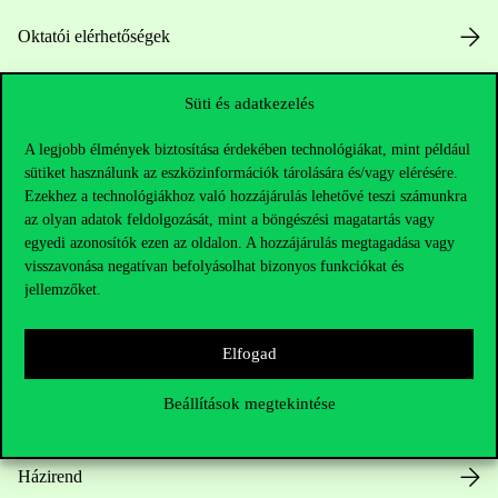
Oktatói elérhetőségek
HUB jelenlegi hallgatóinknak
Süti és adatkezelés
Sajtó:
press@uni-corvinus.hu
A legjobb élmények biztosítása érdekében technológiákat, mint például
sütiket használunk az eszközinformációk tárolására és/vagy elérésére.
Ezekhez a technológiákhoz való hozzájárulás lehetővé teszi számunkra
az olyan adatok feldolgozását, mint a böngészési magatartás vagy
egyedi azonosítók ezen az oldalon. A hozzájárulás megtagadása vagy
visszavonása negatívan befolyásolhat bizonyos funkciókat és
jellemzőket.
Hasznos linkek
Elfogad
Beállítások megtekintése
Nyitvatartás
Házirend