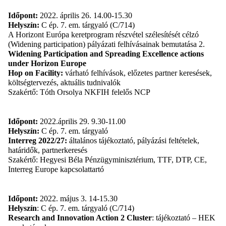
Időpont:
2022. április 26. 14.00-15.30
Helyszín:
C ép. 7. em. tárgyaló (C/714)
A Horizont Európa keretprogram részvétel szélesítését célzó
(Widening participation) pályázati felhívásainak bemutatása 2.
Widening Participation and Spreading Excellence actions
under Horizon Europe
Hop on Facility:
várható felhívások, előzetes partner keresések,
költségtervezés, aktuális tudnivalók
Szakértő: Tóth Orsolya NKFIH felelős NCP
Időpont:
2022.április 29. 9.30-11.00
Helyszín:
C ép. 7. em. tárgyaló
Interreg 2022/27:
általános tájékoztató, pályázási feltételek,
határidők, partnerkeresés
Szakértő: Hegyesi Béla Pénzügyminisztérium, TTF, DTP, CE,
Interreg Europe kapcsolattartó
Időpont:
2022. május 3. 14-15.30
Helyszín
: C ép. 7. em. tárgyaló (C/714)
Research and Innovation Action 2 Cluster
: tájékoztató – HEK