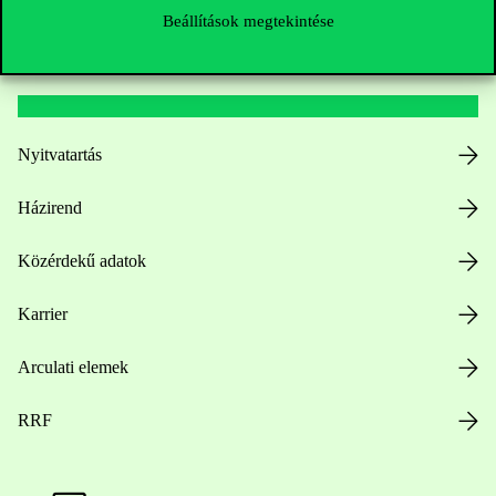
Beállítások megtekintése
Hasznos linkek
Nyitvatartás
Házirend
Közérdekű adatok
Karrier
Arculati elemek
RRF