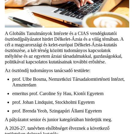
A Globális Tanulmányok Intézete és a CIAS vendégkutatói
ösztöndíjpályázatot hirdet Délkelet-Ázsia és a világ témában. A
cél a magyarországi és
kelet-európai
Délkelet-Ázsia-kutatás
ösztönzése, a két térség közötti tudományos kapcsolatok
mélyítése és az egyetem ázsiai társadalmakkal, gazdaságokkal,
politikával kapcsolatos kutatásainak további erősítése.
Az ösztöndíj tudományos tanácsadó testülete:
prof.
Ulbe
Bosma
, Nemzetközi Társadalomtörténeti Intézet,
Amszterdam
emeritus prof. Caroline
Sy
Hau
, Kiotói Egyetem
prof. Johan
Lindquist
, Stockholmi Egyetem
prof. Brenda
Yeoh
, Szingapúri Állami Egyetem
A pályázatot
senior
és junior kategóriában hirdetjük meg.
A 2026-27. tanévben elsőbbséget élveznek a következő
területeken dolgozó kutatók: