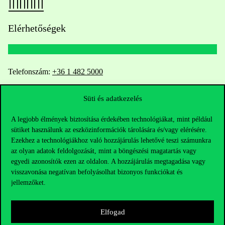
Elérhetőségek
Telefonszám:
+36 1 482 5000
Kérdésed van a felvételivel kapcsolatban?
Süti és adatkezelés
A legjobb élmények biztosítása érdekében technológiákat, mint például
Oktatói elérhetőségek
sütiket használunk az eszközinformációk tárolására és/vagy elérésére.
Ezekhez a technológiákhoz való hozzájárulás lehetővé teszi számunkra
HUB jelenlegi hallgatóinknak
az olyan adatok feldolgozását, mint a böngészési magatartás vagy
egyedi azonosítók ezen az oldalon. A hozzájárulás megtagadása vagy
Sajtó:
press@uni-corvinus.hu
visszavonása negatívan befolyásolhat bizonyos funkciókat és
jellemzőket.
Elfogad