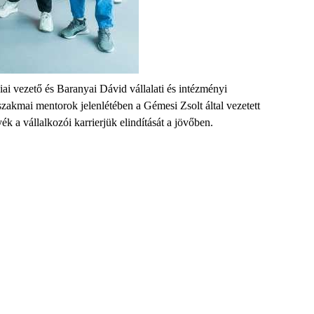
ai vezető és Baranyai Dávid vállalati és intézményi
akmai mentorok jelenlétében a Gémesi Zsolt által vezetett
k a vállalkozói karrierjük elindítását a jövőben.