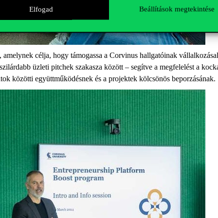
Elfogad
Beállítások megtekintése
 amelynek célja, hogy támogassa a Corvinus hallgatóinak vállalkozásala
 szilárdabb üzleti pitchek szakasza között – segítve a megfelelést a koc
patok közötti együttműködésnek és a projektek kölcsönös beporzásának.