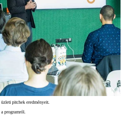
üzleti pitchek eredményeit.
 a programról.