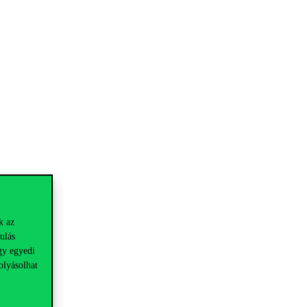
k az
ulás
gy egyedi
olyásolhat