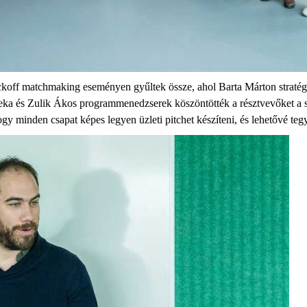
ckoff matchmaking eseményen gyűltek össze, ahol Barta Márton stratégi
ka és Zulik Ákos programmenedzserek köszöntötték a résztvevőket a sz
 minden csapat képes legyen üzleti pitchet készíteni, és lehetővé tegyé