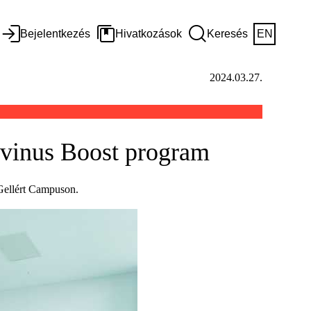
Bejelentkezés
Hivatkozások
Keresés
EN
2024.03.27.
orvinus Boost program
 Gellért Campuson.