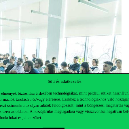
Süti és adatkezelés
 élmények biztosítása érdekében technológiákat, mint például sütiket használun
ormációk tárolására és/vagy elérésére. Ezekhez a technológiákhoz való hozzájár
teszi számunkra az olyan adatok feldolgozását, mint a böngészési magatartás va
k ezen az oldalon. A hozzájárulás megtagadása vagy visszavonása negatívan bef
funkciókat és jellemzőket.