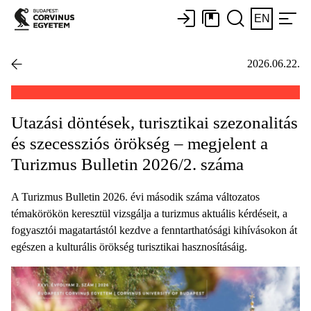
EN
2026.06.22.
Utazási döntések, turisztikai szezonalitás
és szecessziós örökség – megjelent a
Turizmus Bulletin 2026/2. száma
A Turizmus Bulletin 2026. évi második száma változatos
témakörökön keresztül vizsgálja a turizmus aktuális kérdéseit, a
fogyasztói magatartástól kezdve a fenntarthatósági kihívásokon át
egészen a kulturális örökség turisztikai hasznosításáig.