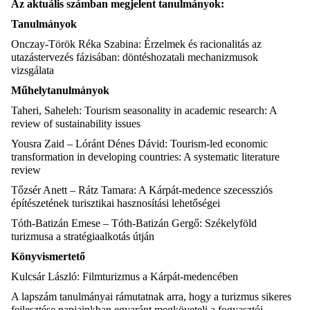
Az aktuális számban megjelent tanulmányok:
Tanulmányok
Onczay-Török Réka Szabina: Érzelmek és racionalitás az
utazástervezés fázisában: döntéshozatali mechanizmusok
vizsgálata
Műhelytanulmányok
Taheri, Saheleh: Tourism seasonality in academic research: A
review of sustainability issues
Yousra Zaid – Lóránt Dénes Dávid: Tourism-led economic
transformation in developing countries: A systematic literature
review
Tőzsér Anett – Rátz Tamara: A Kárpát-medence szecessziós
építészetének turisztikai hasznosítási lehetőségei
Tóth-Batizán Emese – Tóth-Batizán Gergő: Székelyföld
turizmusa a stratégiaalkotás útján
Könyvismertető
Kulcsár László: Filmturizmus a Kárpát-medencében
A lapszám tanulmányai rámutatnak arra, hogy a turizmus sikeres
fejlesztése napjainkban egyaránt megköveteli a fogyasztói