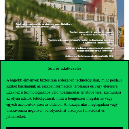
Süti és adatkezelés
A legjobb élmények biztosítása érdekében technológiákat, mint például
sütiket használunk az eszközinformációk tárolására és/vagy elérésére.
Ezekhez a technológiákhoz való hozzájárulás lehetővé teszi számunkra
az olyan adatok feldolgozását, mint a böngészési magatartás vagy
egyedi azonosítók ezen az oldalon. A hozzájárulás megtagadása vagy
visszavonása negatívan befolyásolhat bizonyos funkciókat és
jellemzőket.