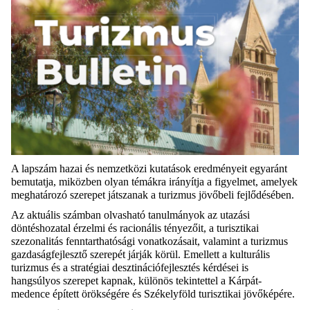
A lapszám hazai és nemzetközi kutatások eredményeit egyaránt
bemutatja, miközben olyan témákra irányítja a figyelmet, amelyek
meghatározó szerepet játszanak a turizmus jövőbeli fejlődésében.
Az aktuális számban olvasható tanulmányok az utazási
döntéshozatal érzelmi és racionális tényezőit, a turisztikai
szezonalitás fenntarthatósági vonatkozásait, valamint a turizmus
gazdaságfejlesztő szerepét járják körül. Emellett a kulturális
turizmus és a stratégiai desztinációfejlesztés kérdései is
hangsúlyos szerepet kapnak, különös tekintettel a Kárpát-
medence épített örökségére és Székelyföld turisztikai jövőképére.