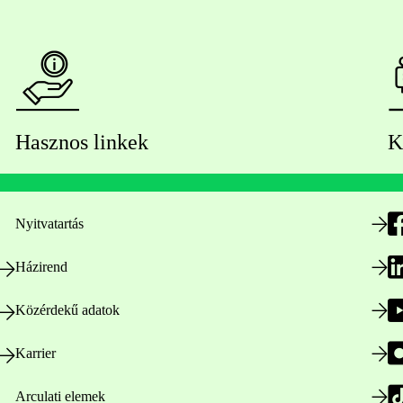
Hasznos linkek
K
Nyitvatartás
Házirend
Közérdekű adatok
Karrier
Arculati elemek