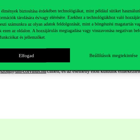
tó.
 élmények biztosítása érdekében technológiákat, mint például sütiket használun
ormációk tárolására és/vagy elérésére. Ezekhez a technológiákhoz való hozzájár
teszi számunkra az olyan adatok feldolgozását, mint a böngészési magatartás va
k ezen az oldalon. A hozzájárulás megtagadása vagy visszavonása negatívan bef
funkciókat és jellemzőket.
Elfogad
Beállítások megtekintése
a
szolg@uni-corvinus.hu
címen, és az esemény előtt küldünk emlékeztető