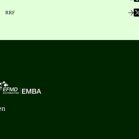
RRF
en