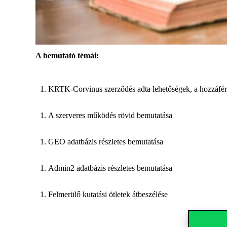
A bemutató témái:
KRTK-Corvinus szerződés adta lehetőségek, a hozzáféré
A szerveres működés rövid bemutatása
GEO adatbázis részletes bemutatása
Admin2 adatbázis részletes bemutatása
Felmerülő kutatási ötletek átbeszélése