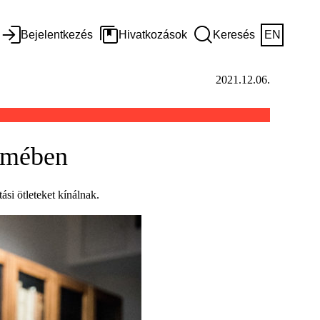
Bejelentkezés
Hivatkozások
Keresés
EN
2021.12.06.
rmében
si ötleteket kínálnak.