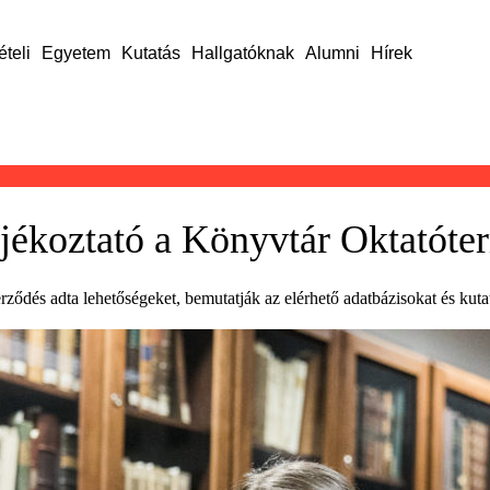
ételi
Egyetem
Kutatás
Hallgatóknak
Alumni
Hírek
ékoztató a Könyvtár Oktatóte
ődés adta lehetőségeket, bemutatják az elérhető adatbázisokat és kutatá