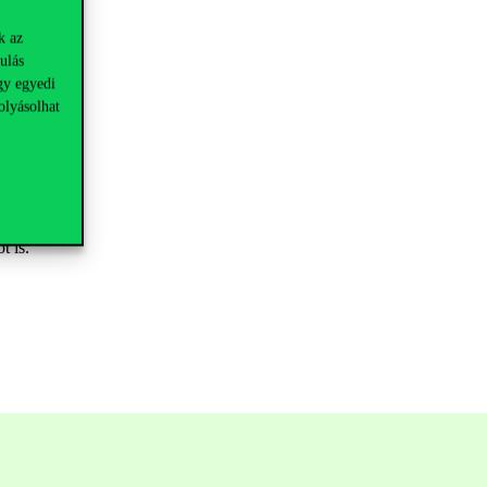
k az
ulás
gy egyedi
olyásolhat
t is.