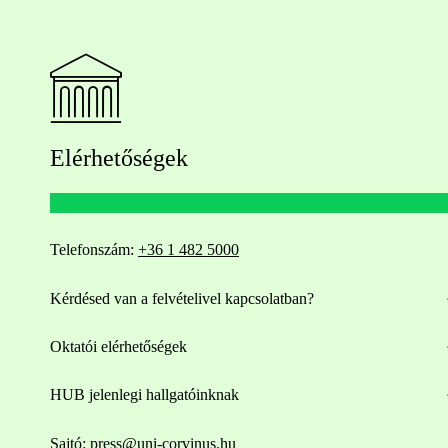
Elérhetőségek
Telefonszám:
+36 1 482 5000
Kérdésed van a felvételivel kapcsolatban?
Oktatói elérhetőségek
HUB jelenlegi hallgatóinknak
Sajtó:
press@uni-corvinus.hu