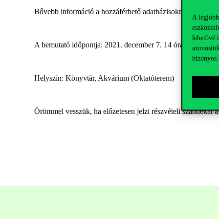
Bővebb információ a hozzáférhető adatbázisokról
itt
olvasha
A legjobb
eszközinf
lehetővé 
A bemutató időpontja: 2021. december 7. 14 óra
azonosító
bizonyos 
Helyszín: Könyvtár, Akvárium (Oktatóterem)
Örömmel vesszük, ha előzetesen jelzi részvételi szándékát 