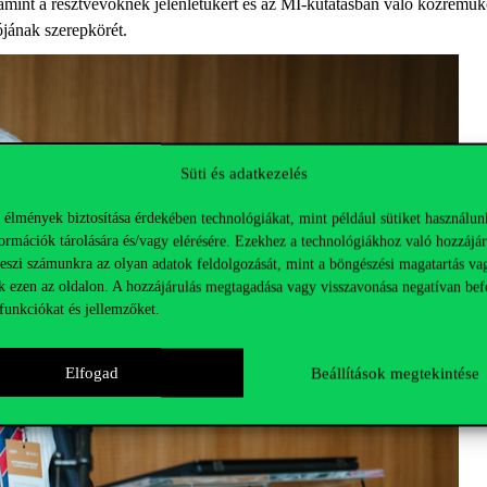
amint
a
résztvevőknek
jelenlétükért
és
az
MI-
kutatásban
való
közreműk
ój
ának
szerepkörét
.
Süti és adatkezelés
 élmények biztosítása érdekében technológiákat, mint például sütiket használun
ormációk tárolására és/vagy elérésére. Ezekhez a technológiákhoz való hozzájár
teszi számunkra az olyan adatok feldolgozását, mint a böngészési magatartás va
k ezen az oldalon. A hozzájárulás megtagadása vagy visszavonása negatívan bef
funkciókat és jellemzőket.
Elfogad
Beállítások megtekintése