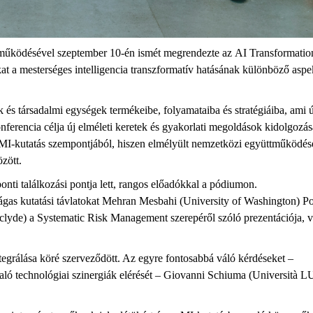
működésével
szeptember
10-én
ismét
megrendezte
az
AI Transformatio
at
a
mesterséges
intelligencia
transzformatív
hatásának
különböző
aspe
k
és
társadalmi
egységek
termékeibe
,
folyamataiba
és
stratégiáiba
,
am
i
ú
nferencia
célja
új
elméleti
keretek
és
gyakorlati
megoldások
kidolgozás
MI-
kutatás
szempontjából
,
hiszen
el
mély
ült
nemzetközi
együttműködés
özött
.
onti
találkozási
pontja
lett
,
rangos
előadók
kal
a
pódiumon
.
ágas
kutatási
távlatokat
Mehran Mesbahi
(University of Washington)
Po
clyde) a
Systematic Risk Management
szerepéről
szóló
prezentációj
a
,
v
tegr
álása
köré
szerveződött
. Az
egyre
fontosabbá
váló
kérdéseket
–
aló
technológiai
szinergiák
elérését
–
Giovanni
Schiuma
(Università 