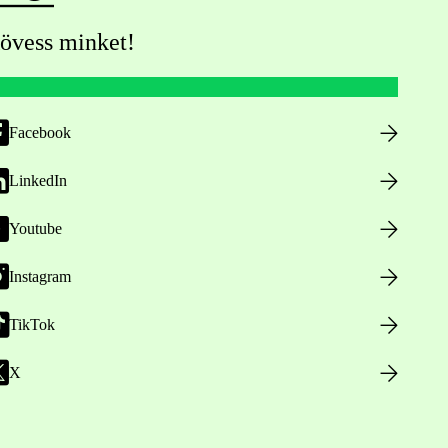
övess minket!
Facebook
LinkedIn
Youtube
Instagram
TikTok
X