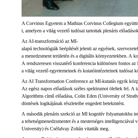
A Corvinus
Egyetem
a Mathias Corvinus Collegium
együtt
t,
amelyen
a
világ
vezető
tudósai
tartottak
plenáris
előadások
Az AI-
transzformáció
az
MI-
alapú
technológiák
beépítését
jelenti
az
egyének
,
szervezete
a
menedzsment
területén
és
a
digitális
környezetekben
. A
ko
A
rendszeresen
visszatér
ő
konferencia
különösen
fontos
az
a
világ
vezető
egyetemeinek
és
kutatóintézeteinek
tudósai
k
Az AI Transformation Conference
az
MI-
kutatás
egyik
közp
Az
egész
napos
előadások
széles
spektrumot
öleltek
fel
.
A
t
Algorithms
című
előadás
a
,
Colin Eden
(University of Strath
döntések
logikájának
részleteibe
engedett
betekintést
.
A
második
plenáris
szekció
az
MI
kognitív
folyamatokba
in
a
tehetségmenedzsmentet
és
a
mesterséges
intelligenciával
v
University)
és
Cséfalvay
Zoltán
vitatták
meg.