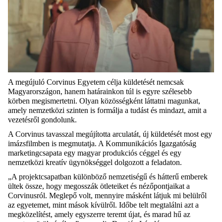
A
megújuló Corvin
us
Egyetem célja
küldetését
nemcsak
Magyarországon, hanem határainkon túl is egyre szélesebb
körben
megismertetni
.
O
lyan közösségként
láttatni
mag
unkat
,
amely nemzetközi szinten
is
formálja a tudást és
mindazt
,
amit a
vezetés
ről gondolunk
.
A
Corvinus
tavasszal megújította
arculat
át
,
új küldetését most
egy
imázs
filmben
is
meg
mutatja
.
A Kommunikációs Igazgatóság
m
arketing
csapata
egy magyar produkciós céggel és egy
nemzetközi
kreatív
ügynökséggel
dolgozott a feladaton
.
„
A projektcsapatban k
ülönböző
nemzetiségű és
hátterű emberek
ültek össze, hogy megosszák ötleteiket és nézőpontjaikat a
Corvinusról
. Meglep
ő volt
, mennyire másként látjuk mi belülről
az egyetemet, mint mások kívülről. Időbe telt megtalálni a
zt a
megközelítést
, amely egyszerre teremt újat,
és
marad
hű
az