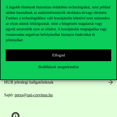
A legjobb élmények biztosítása érdekében technológiákat, mint például
sütiket használunk az eszközinformációk tárolására és/vagy elérésére.
Ezekhez a technológiákhoz való hozzájárulás lehetővé teszi számunkra
Elérhetőségek
az olyan adatok feldolgozását, mint a böngészési magatartás vagy
egyedi azonosítók ezen az oldalon. A hozzájárulás megtagadása vagy
visszavonása negatívan befolyásolhat bizonyos funkciókat és
jellemzőket.
Telefonszám:
+36 1 482 5000
Elfogad
Kérdésed van a felvételivel kapcsolatban?
Beállítások megtekintése
Oktatói elérhetőségek
HUB jelenlegi hallgatóinknak
Sajtó:
press@uni-corvinus.hu