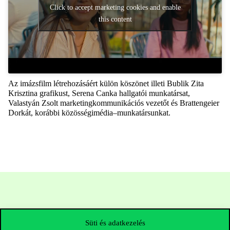
Click to accept marketing cookies and enable
this content
A
z
imázs
film létrehozásáért külön köszönet illeti
Bublik
Zita
Krisztin
a grafikust
, Serena
Cank
a
hallgatói munkatársat
,
Valastyán
Zsolt
marketingkommunikációs vezetőt
és
Brattengeier
Dorkát, korábbi közösségi
média
–
munkatársunkat
.
Süti és adatkezelés