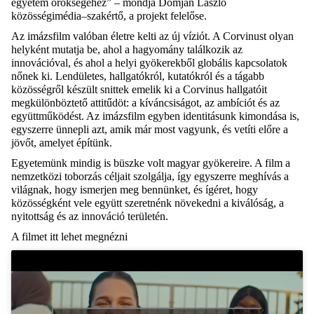
egyetem
örökségéhez
” – mondja Domján László
közösségimédia
–
szakértő,
a projekt felelőse.
A
z imázs
film
valóban
életre kelti a
z új
víziót.
A
Corvinust
olyan
hely
ként mutatja be
, ahol a hagyomány találkozik az
innovációval, és ahol a helyi gyökerek
ből
globális kapcsolatok
nőnek
ki
. Lendületes
,
hallgatókról, kutatókról és a tágabb
közösségről
készült snittek
emeli
k
ki a
Corvinus hallgatóit
megkülönböztető attitűdöt
: a kíváncsiságot, az ambíciót és az
együttműködést.
Az imázsfilm
egy
ben
identitásunk kimondása is
,
egyszerre ünnepli
azt
, amik már most vagyunk, és vetíti
előre
a
jövőt, amelyet építünk.
Egyetemünk mindig is büszke volt magyar gyökereire. A
film a
nemzetközi toborzás céljait szolgálja, így egyszerre
meghívás
a
világnak
, hogy ismerjen meg bennünket, és ígére
t
, hogy
közösségként
vele együtt szeretnénk növekedni
a kiválóság, a
nyitottság és az innováció
területén
.
A filmet itt lehet megnézni