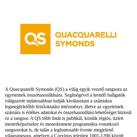
A
Quacquarelli
Symonds
(QS)
a világ egyik vezető rangsora az
egyetemek összehasonlítására.
Segítségével a leendő hallgatók
világszerte
tudatosabban tudják kiválasztani a számukra
legmegfelelőbb felsőoktatási intézményt, illetve
az
egyetemek
számára is
értékes
adatokat és összehasonlítási lehetőséget biztosít
ez a rangsor
. A QS több listát
is publikál
, köztük régiós, üzleti
mesterképzésekre és menedzsment programokra vonatkozó
rangsorokat is, de talán a legfontosabb évente megjelenő
világrangsora, amelyen a Corvinus jelenleg
1001
-1200 között