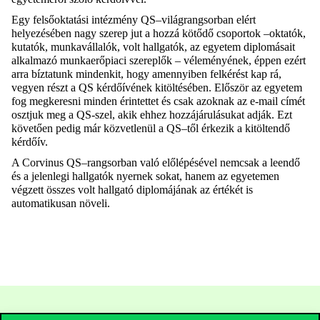
Egy felsőoktatási intézmény QS
–
világrangsorban elért
helyezésében nagy szerep jut a hozzá kötődő csoportok
–
oktatók,
kutatók, munkavállalók, volt hallgatók, az egyetem diplomásait
alkalmazó munkaerőpiaci szereplők
–
véleményének
,
éppen ezért
arra
bíztat
unk
mindenkit
, hogy
amennyiben
felkérést kap
rá
,
vegyen részt
a
QS
kérdőívének kitöltésében.
Először az
egyetem
fog
megkeresni minden
érintettet
és csak
azoknak az e-mail címét
osztjuk meg
a
QS-
szel,
akik
e
hhez
hozzájárulásukat adják
.
Ezt
követően
pedig
már közvetlenül
a
QS
–
től
érkezik
a
kitöltendő
kérdőív.
A Corvinus QS
–
rangsorban való előlépésével nemcsak a leendő
és a jelenlegi hallgatók nyernek sokat, hanem az egyetemen
végzett összes volt hallgató
diplomájának az értékét
is
automatikusan növeli
.