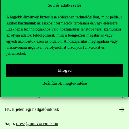
Süti és adatkezelés
A legjobb élmények biztosítása érdekében technológiákat, mint például
sütiket használunk az eszközinformációk tárolására és/vagy elérésére.
Ezekhez a technológiákhoz való hozzájárulás lehetővé teszi számunkra
az olyan adatok feldolgozását, mint a böngészési magatartás vagy
egyedi azonosítók ezen az oldalon. A hozzájárulás megtagadása vagy
Elérhetőségek
visszavonása negatívan befolyásolhat bizonyos funkciókat és
jellemzőket.
Telefonszám:
+36 1 482 5000
Elfogad
Kérdésed van a felvételivel kapcsolatban?
Beállítások megtekintése
Oktatói elérhetőségek
HUB jelenlegi hallgatóinknak
Sajtó:
press@uni-corvinus.hu