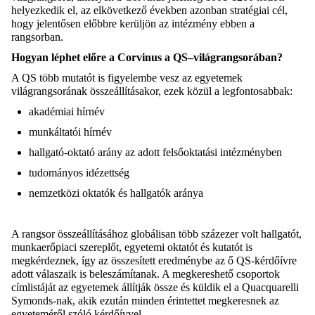
helyezkedik el, az elkövetkező években azonban
stratégiai cél,
hogy
jelentősen előbbre
kerüljön
az intézmény ebben
a
rangsorban.
Hogyan léphet előre a Corvinus a QS
–
világrangsorában?
A QS több mutató
t is figyelembe vesz az egyetem
ek
világrangsor
ának
összeállításakor, ezek közül a legfontosabbak:
akadémiai hírnév
munkáltatói hírnév
hallgató-oktató arány az adott felsőoktatási intézményben
tudományos idézettség
nemzetközi oktatók és hallgatók aránya
A rangsor összeállításához globálisan több
százezer
volt hallgatót,
munkaerőpiaci szereplőt, egyetemi oktatót és kutatót is
megkérdeznek, így az összesített eredménybe az ő
QS-kérdőívre
adott válaszaik is beleszámítanak.
A megkereshető csoportok
címlistáját az egyetemek állítják össze és küldik el a
Quacquarelli
Symonds
-nak
, akik ezután minden érintettet megkeresnek
az
egyeteméről szóló kérdőívvel.