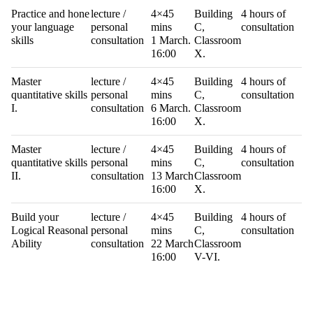
Practice and hone
lecture /
4×45
Building
4 hours of
your language
personal
mins
C,
consultation
skills
consultation
1 March.
Classroom
16:00
X.
Master
lecture /
4×45
Building
4 hours of
quantitative skills
personal
mins
C,
consultation
I.
consultation
6 March.
Classroom
16:00
X.
Master
lecture /
4×45
Building
4 hours of
quantitative skills
personal
mins
C,
consultation
II.
consultation
13 March
Classroom
16:00
X.
Build your
lecture /
4×45
Building
4 hours of
Logical Reasonal
personal
mins
C,
consultation
Ability
consultation
22 March
Classroom
16:00
V-VI.