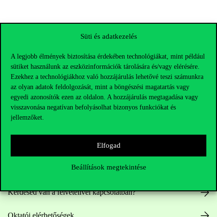
Süti és adatkezelés
A legjobb élmények biztosítása érdekében technológiákat, mint például
sütiket használunk az eszközinformációk tárolására és/vagy elérésére.
Ezekhez a technológiákhoz való hozzájárulás lehetővé teszi számunkra
az olyan adatok feldolgozását, mint a böngészési magatartás vagy
egyedi azonosítók ezen az oldalon. A hozzájárulás megtagadása vagy
visszavonása negatívan befolyásolhat bizonyos funkciókat és
jellemzőket.
Elérhetőségek
Elfogad
Beállítások megtekintése
Telefonszám:
+36 1 482 5000
Kérdésed van a felvételivel kapcsolatban?
Oktatói elérhetőségek