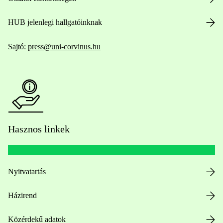
HUB jelenlegi hallgatóinknak
Sajtó:
press@uni-corvinus.hu
Hasznos linkek
Nyitvatartás
Házirend
Közérdekű adatok