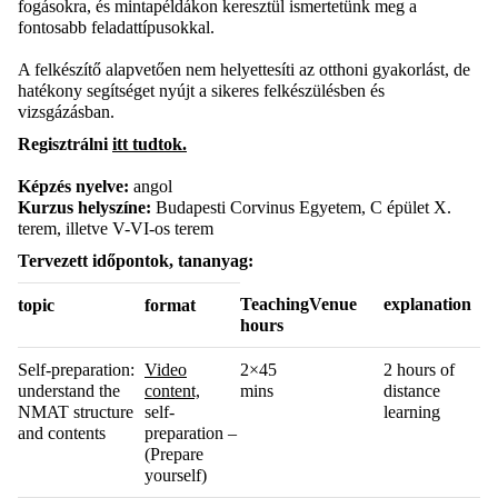
fogásokra, és mintapéldákon keresztül ismertetünk meg a
fontosabb feladattípusokkal.
A felkészítő alapvetően nem helyettesíti az otthoni gyakorlást, de
hatékony segítséget nyújt a sikeres felkészülésben és
vizsgázásban.
Regisztrálni
itt tudtok.
Képzés nyelve:
angol
Kurzus helyszíne:
Budapesti Corvinus Egyetem, C épület X.
terem, illetve V-VI-os terem
Tervezett időpontok, tananyag:
Teaching
Venue
explanation
topic
format
hours
Self-preparation:
Video
2×45
2 hours of
understand the
content,
mins
distance
NMAT structure
self-
learning
and contents
preparation –
(Prepare
yourself)