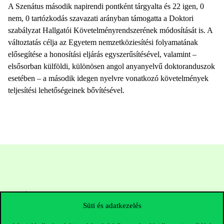
A Szenátus második napirendi pontként tárgyalta és 22 igen, 0
nem, 0 tartózkodás szavazati arányban támogatta a Doktori
szabályzat Hallgatói Követelményrendszerének módosítását is. A
változtatás célja az Egyetem nemzetköziesítési folyamatának
elősegítése a honosítási eljárás egyszerűsítésével, valamint –
elsősorban külföldi, különösen angol anyanyelvű doktoranduszok
esetében – a második idegen nyelvre vonatkozó követelmények
teljesítési lehetőségeinek bővítésével.
Süti és adatkezelés