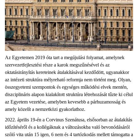
Az Egyetemen 2019 óta tart a megújulási folyamat, amelynek
szervezetfejlesztési része a karok megszűnésével és az
oktatásirányítás kereteinek átalakításával kezdődött, ugyanakkor
az intézeti struktúra mélyreható reformja nem történt meg. Olyan,
összegyetemi szempontok és egységes működési elvek mentén,
diszciplináris alapon kialakított struktúra létrehozását tűzte ki célul
az Egyetem vezetése, amelyben kevesebb a párhuzamosság és
amely közelít a nemzetközi gyakorlathoz.
2022. április 19-én a Corvinus Szenátusa, elsősorban az átalakítás
időzítéséről és a kollégáknak a változásokba való bevonódásáról
szóló vita után 15 igen, 6 nem és 4 tartózkodás mellett támogatta a