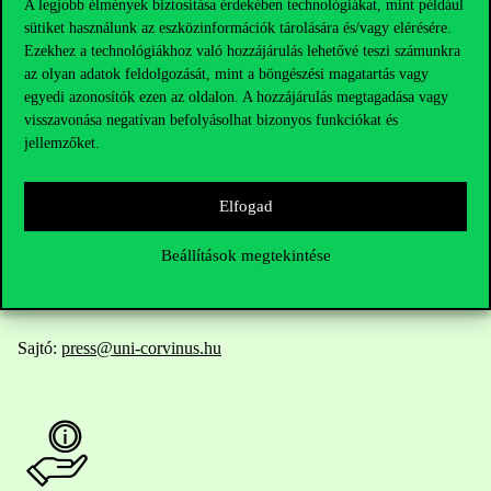
A legjobb élmények biztosítása érdekében technológiákat, mint például
sütiket használunk az eszközinformációk tárolására és/vagy elérésére.
Elérhetőségek
Ezekhez a technológiákhoz való hozzájárulás lehetővé teszi számunkra
az olyan adatok feldolgozását, mint a böngészési magatartás vagy
egyedi azonosítók ezen az oldalon. A hozzájárulás megtagadása vagy
visszavonása negatívan befolyásolhat bizonyos funkciókat és
Telefonszám:
+36 1 482 5000
jellemzőket.
Kérdésed van a felvételivel kapcsolatban?
Elfogad
Oktatói elérhetőségek
Beállítások megtekintése
HUB jelenlegi hallgatóinknak
Sajtó:
press@uni-corvinus.hu