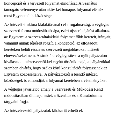
koncepciót és a tervezett folyamat elindítását. A Szenátus
támogató véleménye után aktív két hónapos folyamat elé néz
most Egyetemünk közössége.
Az intézeti struktúra kialakításánál cél a rugalmasság, a végleges
szervezeti forma módosíthatósága, ezért újszerű eljárást alkalmaz
az Egyetem: a szervezetátalakítási folyamat főbb kereteit, irányait,
valamint annak lépéseit rögzíti a koncepció, az elfogadott
kereteken belüli részletes szervezeti megoldásokat, intézeti
elnevezéseket nem. A struktúra véglegesítése a nyílt pályázaton
kiválasztott intézetvezetőkkel együtt történik majd, a pályázókkal
szemben elvárás, hogy széles körű konzultációt folytassanak az
Egyetem közösségeivel. A pályázatokról a leendő intézeti
közösségek is elmondják a folyamat keretében a véleményüket.
A végleges javaslatot, amely a Szervezeti és Működési Rend
módosításában ölt majd testet, a Szenátus és a Kuratórium is
tárgyalni fogja.
Az intézetvezetői pályázatok kiírása
itt
érhető el.