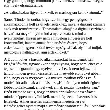
Úgy gondolja, hogy minimum pár év intenzív tanulás szükséges
egy nyelv elsajátításához.
„A változásokra figyelnünk kell, és máshogyan kell oktatnunk.”
Sárosi Tünde elmondta, hogy szerinte egy pedagógusnak
alkalmazkodnia kell az új jelenségekhez, mivel a diákság számára
azok már természetesek. Tapasztalatai alapján a digitális eszközök
használata megkönnyíti mind a nyelvoktatást, mind a
nyelvtanulást, hiszen így nem a figyelem elnyerésére kell
koncentrálni, hanem annak fenntartására és arra, hogy
érdekfeszítő legyen az órai tevékenység. „Csak olyannal tudjuk
megfogni a hallgatókat, ami érdekli őket.”
A Duolingót és a hasonló alkalmazásokat hasznosnak ítéli
kiegészítésként, ugyanakkor hangsúlyozta, hogy nem lehet vele
teljesen megtanulni egy nyelvet, mivel ezek nem fejlesztik a
tanuló minden nyelvi készségét. Legnagyobb előnyüket abban
látja, hogy ezek megnövelik a nyelvre fordított időt és kellő
motivációt adhatnak a tanuláshoz. „Ha bármilyen minőségben
többet foglalkozunk a nyelvvel, annak pozitív hozadéka van.”
Ezért kiemelte azt is, hogy az ilyen applikációk használatát
mindenképpen motiválni kell, mert kifejezetten hasznosak is
lehetnek. A mesterséges intelligencia megjelenése új
lehetőségeket nyithat majd a személyre szabott tanulási útvonalak