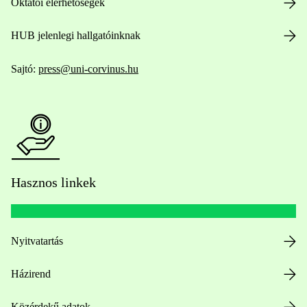
Oktatói elérhetőségek
HUB jelenlegi hallgatóinknak
Sajtó:
press@uni-corvinus.hu
Hasznos linkek
Nyitvatartás
Házirend
Közérdekű adatok