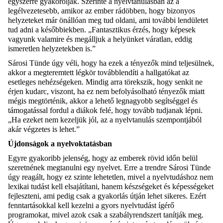
egyszerre gyakorolják. Szerinte a nyelvtanulásban az a
legélvezetesebb, amikor az ember rádöbben, hogy bizonyos
helyzeteket már önállóan meg tud oldani, ami további lendületet
tud adni a későbbiekben. „Fantasztikus érzés, hogy képesek
vagyunk valamire és megálljuk a helyünket váratlan, eddig
ismeretlen helyzetekben is.”
Sárosi Tünde úgy véli, hogy ha ezek a tényezők mind teljesülnek,
akkor a megteremtett légkör továbblendíti a hallgatókat az
esetleges nehézségeken. Mindig arra törekszik, hogy senkit ne
érjen kudarc, viszont, ha ez nem befolyásolható tényezők miatt
mégis megtörténik, akkor a lehető legnagyobb segítséggel és
támogatással fordul a diákok felé, hogy tovább tudjanak lépni.
„Ha ezeket nem kezeljük jól, az a nyelvtanulás szempontjából
akár végzetes is lehet.”
Újdonságok a nyelvoktatásban
Egyre gyakoribb jelenség, hogy az emberek rövid időn belül
szeretnének megtanulni egy nyelvet. Erre a trendre Sárosi Tünde
úgy reagált, hogy ez szinte lehetetlen, mivel a nyelvtudáshoz nem
lexikai tudást kell elsajátítani, hanem készségeket és képességeket
fejleszteni, ami pedig csak a gyakorlás útján lehet sikeres. Ezért
fenntartásokkal kell kezelni a gyors nyelvtudást ígérő
programokat, mivel azok csak a szabályrendszert tanítják meg.