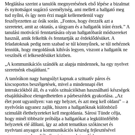
Meglátása szerint a tanulók megnyerésének első lépése a bizalmat
és nyitottságot sugárzó személyiség, ami mellett a hallgató meg
tud nyílni, és így nem érzi magát kellemetlenül vagy
feszélyezetten az órák során. „Fontos, hogy érezzék azt a
szeretetet, amit az oktatás, a tárgyam és a hallgatók iránt érzek.” A
tanulási motiváció fenntartására olyan hallgatóbarát módszereket
használ, amik felkeltik és fenntartják az érdeklődésüket. A
feladatoknak pedig nem szabad se túl könnyűnek, se túl nehéznek
lenniük, hogy megoldásuk kihívás legyen, viszont a hallgatók ne
veszítsék el lelkesedésüket közben.
„A kommunikációs szándék az alapja mindennek, ha egy nyelvet
szeretnénk elsajátítani.”
A tanórákon nagy hangsúlyt kapnak a szituatív páros és
kiscsoportos beszélgetések, mivel a mindennapi élet
interakciókból áll, és a valós szituációkban használható készségek
elsajátításához elengedhetetlen a párbeszédek gyakorlása. „Az
élet pont ugyanilyen: van egy helyzet, és azt meg kell oldani” – a
nyelvórán ugyanez zajlik, hiszen a hallgatóknak különböző
szimulált élethelyzeteket kell megoldania. Sárosi Tünde célja,
hogy minél többször próbálja a hallgatókat a legkülönfélébb
helyzetek elé állítani, így az adott tematikus szókincset és
nyelvtani anyagot a kommunikációs készség fejlesztésével