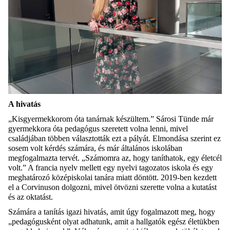
A hivatás
„Kisgyermekkorom óta tanárnak készültem.” Sárosi Tünde már
gyermekkora óta pedagógus szeretett volna lenni, mivel
családjában többen választották ezt a pályát. Elmondása szerint ez
sosem volt kérdés számára, és már általános iskolában
megfogalmazta tervét. „Számomra az, hogy taníthatok, egy életcél
volt.” A francia nyelv mellett egy nyelvi tagozatos iskola és egy
meghatározó középiskolai tanára miatt döntött. 2019-ben kezdett
el a Corvinuson dolgozni, mivel ötvözni szerette volna a kutatást
és az oktatást.
Számára a tanítás igazi hivatás, amit úgy fogalmazott meg, hogy
„pedagógusként olyat adhatunk, amit a hallgatók egész életükben