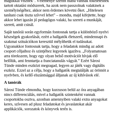
magukkal visznek”. Véleménye szerint hiába vannak tökéletesnek
tartott oktatási módszerek, ha azok nem passzolnak valakinek a
személyiségéhez, akkor nem érdemes követni őket. „Hitelesen
tanítani csak tiszta szívvel lehet” – mondta, majd kifejtette, hogy
akkor lehet igazán jó pedagógus valaki, ha szereti a munkáját,
szereti, amit csinál.
Saját tanórái során egyformán fontosnak tartja a különböző nyelvi
készségek gyakorlását, ezért a hallgatók életszerű, mindennapi és
szakmai szituációkon keresztül mélyíthetik el tudásukat.
Ugyanakkor fontosnak tartja, hogy a feladatok mindig az adott
csoport céljaihoz és szintjéhez legyenek igazítva. „Folyamatosan
arra törekszem, hogy egy olyan belső motivációt hívjak elő
belőlük, ami fenntartja a franciatanulás vágyát.” Ezért Sárosi
Tünde minden eszközt megragad, legyen az játék vagy digitális
eszköz. Ezzel az a célja, hogy a hallgatók megtalálják az örömöt a
nyelvben, és kellő elszántsággal álljanak az új kihívások elé.
A tanórák
Sárosi Tünde elmondta, hogy kurzuson belül az óra anyagában
nincs differenciálás, mivel a hallgatók szintenként vannak
csoportokba osztva, azonban amennyiben valaki extra anyagokat
keres, szívesen ad plusz feladatokat és javaslatokat akár
applikációk, sorozatok és könyvek terén is.