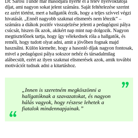
Dr. Sárosi Tünde már másodjára nyerte el a félév nyelvoktatója
díjat, ami nagyon sokat jelent számára. Saját feltételezése szerint
ez azért történt, mert a hallgatók érzik, hogy a teljes szívvel végzi
hivatását. „Ennél nagyobb szakmai elismerés nem létezik” –
számára a diákok pozitív visszajelzése jelenti a pedagógusi pálya
csúcsát, hiszen ők azok, akikért nap mint nap dolgozik. Nagyon
megtisztelőnek tartja, hogy így vélekednek róla a hallgatók, és
reméli, hogy tudott olyat adni, amit a jövőben fognak majd
használni. Külön kiemelte, hogy a hasonló díjak nagyon fontosak,
mivel a pedagógusi pálya sokszor nehéz és társadalmilag
alábecsült, ezért az ilyen szakmai elismerések azok, amik további
motivációt tudnak adni a kitartáshoz.
„Innen is szeretném megköszönni a
hallgatóknak a szavazatokat, és nagyon
hálás vagyok, hogy részese lehetek a
fiatalok mindennapjainak.”