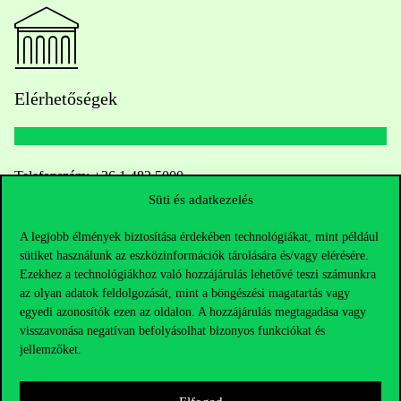
Elérhetőségek
Telefonszám:
+36 1 482 5000
Süti és adatkezelés
Kérdésed van a felvételivel kapcsolatban?
A legjobb élmények biztosítása érdekében technológiákat, mint például
sütiket használunk az eszközinformációk tárolására és/vagy elérésére.
Oktatói elérhetőségek
Ezekhez a technológiákhoz való hozzájárulás lehetővé teszi számunkra
az olyan adatok feldolgozását, mint a böngészési magatartás vagy
HUB jelenlegi hallgatóinknak
egyedi azonosítók ezen az oldalon. A hozzájárulás megtagadása vagy
visszavonása negatívan befolyásolhat bizonyos funkciókat és
Sajtó:
press@uni-corvinus.hu
jellemzőket.