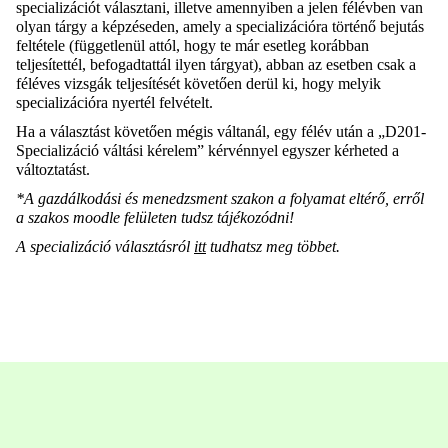
specializációt választani, illetve amennyiben a jelen félévben van
olyan tárgy a képzéseden, amely a specializációra történő bejutás
feltétele (függetlenül attól, hogy te már esetleg korábban
teljesítettél, befogadtattál ilyen tárgyat), abban az esetben csak a
féléves vizsgák teljesítését követően derül ki, hogy melyik
specializációra nyertél felvételt.
Ha a választást követően mégis váltanál, egy félév után a „D201-
Specializáció váltási kérelem” kérvénnyel egyszer kérheted a
változtatást.
*A gazdálkodási és menedzsment szakon a folyamat eltérő, erről
a szakos moodle felületen tudsz tájékozódni!
A specializáció választásról
itt
tudhatsz meg többet.