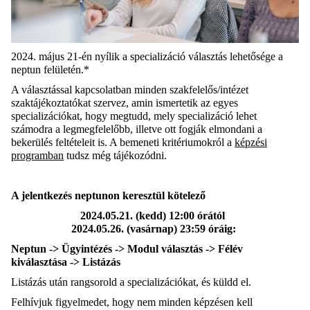
2024.
május 21-én nyílik a specializáció választás lehetősége a
neptun felületén.*
A választással kapcsolatban minden szakfelelős/intézet
szaktájékoztatókat szervez, amin ismertetik az egyes
specializációkat, hogy megtudd, mely specializáció lehet
számodra a legmegfelelőbb, illetve ott fogják elmondani a
bekerülés feltételeit is. A bemeneti kritériumokról a
képzési
programban
tudsz még tájékozódni.
A jelentkezés neptunon keresztül kötelező
2024.05.21. (kedd) 12:00 órától
2024.05.26. (vasárnap) 23:59 óráig:
Neptun -> Ügyintézés -> Modul választás -> Félév
kiválasztása -> Listázás
Listázás után rangsorold a specializációkat, és küldd el.
Felhívjuk figyelmedet, hogy nem minden képzésen kell