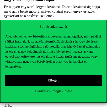
Ez nagyon egyszerű: legyen kíváncsi. És ez a kíváncsiság hajtja
majd azt a belső motort, amivel kutatási eredmények és azok
gyakorlati hasznosításai születnek.
Süti és adatkezelés
Az idei Kutatók Éjszakája szeptember 29-én lesz, amelyhez a
Corvinus most is csatlakozik.
Szeptember 6-ig lehet jelentkezni
A legjobb élmények biztosítása érdekében technológiákat, mint például
előadónak, a pályázati felhívás
itt
olvasható.
sütiket használunk az eszközinformációk tárolására és/vagy elérésére.
Korábbi interjúink olyan kutatóinkkal, akik már előadtak az
Ezekhez a technológiákhoz való hozzájárulás lehetővé teszi számunkra
elmúlt években a Kutatók éjszakáján:
az olyan adatok feldolgozását, mint a böngészési magatartás vagy
egyedi azonosítók ezen az oldalon. A hozzájárulás megtagadása vagy
Szabó Gyula Márton: a kezdő kutatóknak nagy lendületet
visszavonása negatívan befolyásolhat bizonyos funkciókat és
adhat a Kutatók éjszakája
–
jellemzőket.
Ásványi Katalin: érdemes kipróbálni magunkat nem
tudományos közönség előtt is
Elfogad
Farkas-Kis Máté: Megéri előadni!
Beállítások megtekintése
T. K.