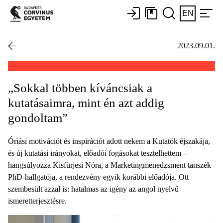
EN
2023.09.01.
„Sokkal többen kíváncsiak a
kutatásaimra, mint én azt addig
gondoltam”
Óriási motivációt és inspirációt adott nekem a Kutatók éjszakája,
és új kutatási irányokat, előadói fogásokat tesztelhettem –
hangsúlyozza Kisfürjesi Nóra, a Marketingmenedzsment tanszék
PhD-hallgatója, a rendezvény egyik korábbi előadója. Ott
szembesült azzal is: hatalmas az igény az angol nyelvű
ismeretterjesztésre.