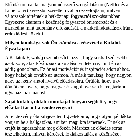
Előadásommal két nagyon népszerű szolgáltatáson (Netflix és a
Lime roller) keresztül szerettem volna összefoglalni, milyen
változások történtek a hétköznapi fogyasztói szokásainkban.
Egyszerre akartam a közönség fogyasztói önismeretét és a
marketing mint tudomány elfogadását, a marketingkutatások iránti
érdeklődést növelni.
Milyen tanulsága volt Ön számára a részvétel a Kutatók
Éjszakáján?
A Kutatók Éjszakája szembesített azzal, hogy sokkal szélesebb
azok köre, akik kíváncsiak a kutatási területemre, mint én azt
addig gondoltam. Ez óriási motivációt és inspirációt adott ahhoz,
hogy haladjak tovább az utamon. A másik tanulság, hogy nagyon
nagy az igény angol nyelvű előadásokra. Örülök, hogy úgy
döntöttem tavaly, hogy magyar és angol nyelven is megtartom
ugyanazt az előadást.
Saját kutatói, oktatói munkáját hogyan segítette, hogy
előadást tartott a rendezvényen?
A rendezvény óta kifejezetten figyelek arra, hogy olyan példákkal
vonjam be a hallgatókat, amiben magukra ismernek. Ennek az
erejét itt tapasztaltam meg először. Másrészt az előadás során
tesztelhettem, milyen kérdések foglalkoztatják a közönséget,