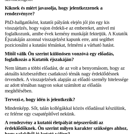
Kiknek és miért javasolja, hogy jelentkezzenek a
rendezvényre?
PhD-hallgatóként, kutatói pályánk elején jól jön egy kis
visszajelzés, hogy vajon érdekli-e az embereket, amivel mi
foglalkozunk, amibe évek kemény munkáját fektetjük. A Kutatók
Éjszakáján azonnal visszajelzést kapunk erre, ami segíthet
pozicionálni a kutatási témánkat, felmérni a várható hatást.
Mitől válik Ön szerint különösen vonzóvá egy előadás,
foglalkozás a Kutatók éjszakáján?
Nem láttam a többi előadást, de az volt a benyomásom, hogy az
aktuális közbeszédhez csatlakozó témák nagy érdeklődésnek
örvendtek. A visszajelzések alapján az előadó személy hitelessége
az adott témában nagyon sokat számított az előadás
megítélésében.
Tervezi-e, hogy idén is jelentkezik?
Mindenképp. Sőt, talán kollégákkal közös előadással készülünk,
ez felérne egy csapatépítővel nekünk.
A rendezvény a kutatói életpályát népszerűsíti az
érdeklődőknek. Ön szerint milyen karakter szükséges ahhoz,
hogy valakiből jó kutató váljon?