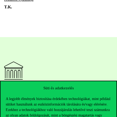
T.K.
Elérhetőségek
Süti és adatkezelés
A legjobb élmények biztosítása érdekében technológiákat, mint például
sütiket használunk az eszközinformációk tárolására és/vagy elérésére.
Ezekhez a technológiákhoz való hozzájárulás lehetővé teszi számunkra
Telefonszám:
+36 1 482 5000
az olyan adatok feldolgozását, mint a böngészési magatartás vagy