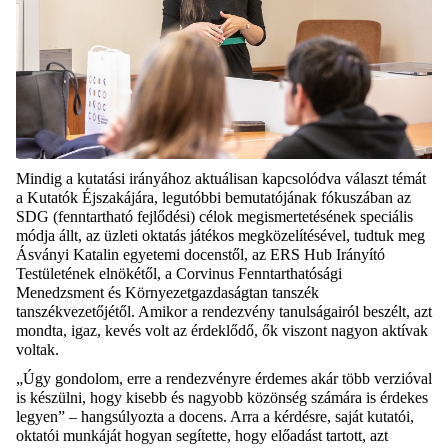
Mindig a kutatási irányához aktuálisan kapcsolódva választ témát
a Kutatók Éjszakájára, legutóbbi bemutatójának fókuszában az
SDG (fenntartható fejlődési) célok megismertetésének speciális
módja állt, az üzleti oktatás játékos megközelítésével, tudtuk meg
Ásványi Katalin egyetemi docenstől, az ERS Hub Irányító
Testületének elnökétől, a Corvinus Fenntarthatósági
Menedzsment és Környezetgazdaságtan tanszék
tanszékvezetőjétől. Amikor a rendezvény tanulságairól beszélt, azt
mondta, igaz, kevés volt az érdeklődő, ők viszont nagyon aktívak
voltak.
„Úgy gondolom, erre a rendezvényre érdemes akár több verzióval
is készülni, hogy kisebb és nagyobb közönség számára is érdekes
legyen” – hangsúlyozta a docens. Arra a kérdésre, saját kutatói,
oktatói munkáját hogyan segítette, hogy előadást tartott, azt