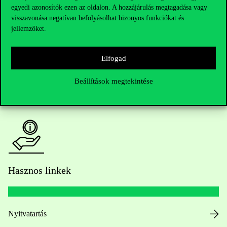
egyedi azonosítók ezen az oldalon. A hozzájárulás megtagadása vagy
Kérdésed van a felvételivel kapcsolatban?
visszavonása negatívan befolyásolhat bizonyos funkciókat és
jellemzőket.
Oktatói elérhetőségek
Elfogad
HUB jelenlegi hallgatóinknak
Beállítások megtekintése
Sajtó:
press@uni-corvinus.hu
Hasznos linkek
Nyitvatartás