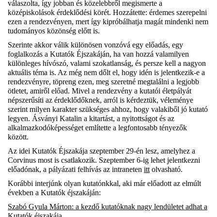
válaszolta, így jobban és közelebbről megismerte a
középiskolások érdeklődési körét. Hozzátette: érdemes szerepelni
ezen a rendezvényen, mert így kipróbálhatja magát mindenki nem
tudományos közönség előtt is.
Szerinte akkor válik különösen vonzóvá egy előadás, egy
foglalkozás a Kutatók Éjszakáján, ha van hozzá valamilyen
különleges hívószó, valami szokatlanság, és persze kell a nagyon
aktuális téma is. Az még nem dőlt el, hogy idén is jelentkezik-e a
rendezvényre, töpreng ezen, meg szeretné megtalálni a legjobb
ötletet, amiről előad. Mivel a rendezvény a kutatói életpályát
népszerűsíti az érdeklődőknek, arról is kérdeztük, véleménye
szerint milyen karakter szükséges ahhoz, hogy valakiből jó kutató
legyen. Ásványi Katalin a kitartást, a nyitottságot és az
alkalmazkodóképességet említette a legfontosabb tényezők
között.
Az idei Kutatók Éjszakája szeptember 29-én lesz, amelyhez a
Corvinus most is csatlakozik. Szeptember 6-
ig lehet jelentkezni
előadónak, a pályázati felhívás
az intraneten
itt
olvasható.
Korábbi interjúnk olyan kutatónkkal, aki már előadott az elmúlt
években a Kutatók éjszakáján:
Szabó Gyula Márton: a kezdő kutatóknak nagy lendületet adhat a
Kutatók éjszakája