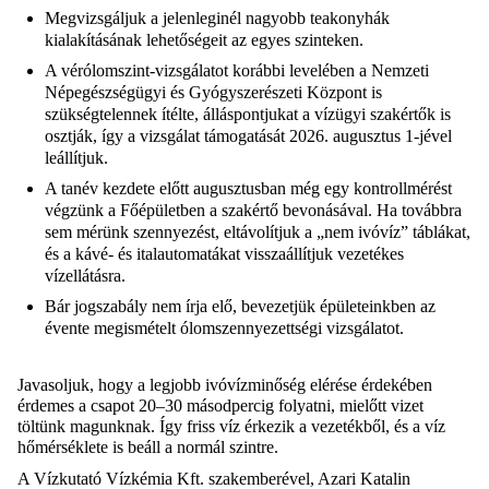
Megvizsgáljuk a jelenleginél nagyobb teakonyhák
kialakításának lehetőségeit az egyes szinteken.
A vérólomszint-vizsgálatot korábbi levelében a Nemzeti
Népegészségügyi és Gyógyszerészeti Központ is
szükségtelennek ítélte, álláspontjukat a vízügyi szakértők is
osztják, így a vizsgálat támogatását 2026. augusztus 1-jével
leállítjuk.
A tanév kezdete előtt augusztusban még egy kontrollmérést
végzünk a Főépületben a szakértő bevonásával. Ha továbbra
sem mérünk szennyezést, eltávolítjuk a „nem ivóvíz” táblákat,
és a kávé- és italautomatákat visszaállítjuk vezetékes
vízellátásra.
Bár jogszabály nem írja elő, bevezetjük épületeinkben az
évente megismételt ólomszennyezettségi vizsgálatot.
Javasoljuk, hogy a legjobb ivóvízminőség elérése érdekében
érdemes a csapot 20–30 másodpercig folyatni, mielőtt vizet
töltünk magunknak. Így friss víz érkezik a vezetékből, és a víz
hőmérséklete is beáll a normál szintre.
A Vízkutató Vízkémia Kft. szakemberével, Azari Katalin