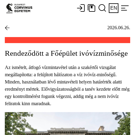
EN
2026.06.26.
Rendeződött a Főépület ivóvízminősége
Az ismételt, átfogó vízmintavétel után a szakértői vizsgálat
megállapította: a felújított hálózaton a víz ivóvíz-minőségű.
Minden, használatban lévő mintavételi helyen határérték alatti
eredményt mértek. Elővigyázatosságból a tanév kezdete előtt még
egy kontrollmérést fogunk végezni, addig még a nem ivóvíz
feliratok kinn maradnak.