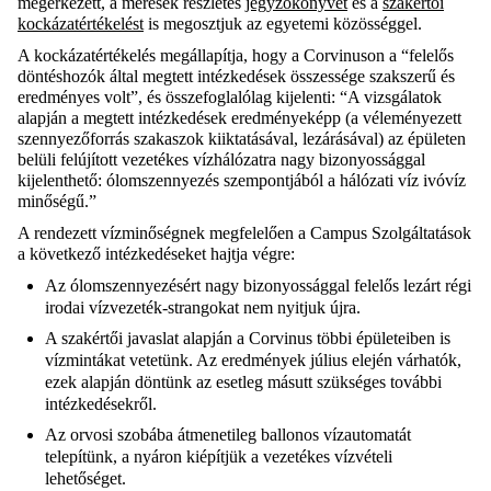
megérkezett, a mérések részletes
jegyzőkönyvét
és a
szakértői
kockázatértékelést
is megosztjuk az egyetemi közösséggel.
A kockázatértékelés megállapítja, hogy a Corvinuson a “felelős
döntéshozók által megtett intézkedések összessége szakszerű és
eredményes volt”, és összefoglalólag kijelenti: “A vizsgálatok
alapján a megtett intézkedések eredményeképp (a véleményezett
szennyezőforrás szakaszok kiiktatásával, lezárásával) az épületen
belüli felújított vezetékes vízhálózatra nagy bizonyossággal
kijelenthető: ólomszennyezés szempontjából a hálózati víz ivóvíz
minőségű.”
A rendezett vízminőségnek megfelelően a Campus Szolgáltatások
a következő intézkedéseket hajtja végre:
Az ólomszennyezésért nagy bizonyossággal felelős lezárt régi
irodai vízvezeték-strangokat nem nyitjuk újra.
A szakértői javaslat alapján a Corvinus többi épületeiben is
vízmintákat vetetünk. Az eredmények július elején várhatók,
ezek alapján döntünk az esetleg másutt szükséges további
intézkedésekről.
Az orvosi szobába átmenetileg ballonos vízautomatát
telepítünk, a nyáron kiépítjük a vezetékes vízvételi
lehetőséget.