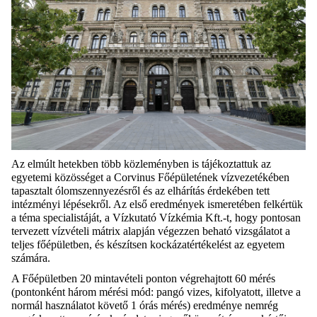
Az elmúlt hetekben több közleményben is tájékoztattuk az
egyetemi közösséget a Corvinus Főépületének vízvezetékében
tapasztalt ólomszennyezésről és az elhárítás érdekében tett
intézményi lépésekről. Az első eredmények ismeretében felkértük
a téma specialistáját, a Vízkutató Vízkémia Kft.-t, hogy pontosan
tervezett vízvételi mátrix alapján végezzen beható vizsgálatot a
teljes főépületben, és készítsen kockázatértékelést az egyetem
számára.
A Főépületben 20 mintavételi ponton végrehajtott 60 mérés
(pontonként három mérési mód: pangó vizes, kifolyatott, illetve a
normál használatot követő 1 órás mérés) eredménye nemrég