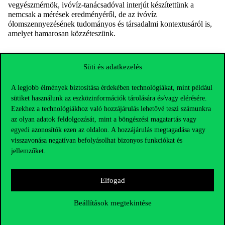
vegyészmérnök, ivóvíz-tanácsadóval interjút készítettünk a
nemcsak a mérések eredményéről, de az ivóvíz
ólomszennyezésének tudományos és társadalmi kontextusáról is,
amelyet hamarosan közzéteszünk.
Süti és adatkezelés
A legjobb élmények biztosítása érdekében technológiákat, mint például
sütiket használunk az eszközinformációk tárolására és/vagy elérésére.
Ezekhez a technológiákhoz való hozzájárulás lehetővé teszi számunkra
az olyan adatok feldolgozását, mint a böngészési magatartás vagy
egyedi azonosítók ezen az oldalon. A hozzájárulás megtagadása vagy
visszavonása negatívan befolyásolhat bizonyos funkciókat és
jellemzőket.
Elfogad
Elérhetőségek
Beállítások megtekintése