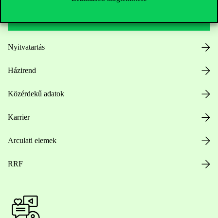
Hasznos linkek
Nyitvatartás
Házirend
Közérdekű adatok
Karrier
Arculati elemek
RRF