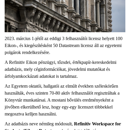
2023. március 1-jétől az eddigi 3 felhasználói licensz helyett 100
Eikon-, és kiegészítésként 50 Datastream licensz áll az egyetemi
polgárok rendelkezésére.
A Refinitiv Eikon pénzügyi, tőzsdei, értékpapír-kereskedelmi
adatbázis, mely céginformációkat, jövedelmi mutatókat és
árfolyamkockázati adatokat is tartalmaz.
Az Egyetem oktatói, hallgatói az elmúlt években széleskörűen
használták, éves szinten 70-80 aktív felhasználót regisztráltak a
Könyvtár munkatársai. A mostani bővülés eredményeként a
jövőben elkerülhető lesz, hogy egy-egy licenszet többekkel
megosztva kelljen használni.
Az adatbázis neve némileg módosult,
Refinitiv Workspace for