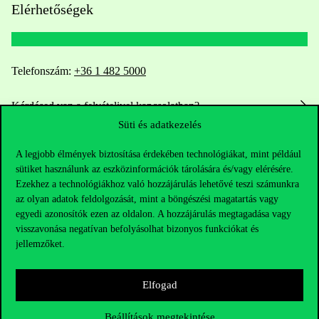
Elérhetőségek
Telefonszám:
+36 1 482 5000
Kérdésed van a felvételivel kapcsolatban?
Süti és adatkezelés
Oktatói elérhetőségek
A legjobb élmények biztosítása érdekében technológiákat, mint például
sütiket használunk az eszközinformációk tárolására és/vagy elérésére.
HUB jelenlegi hallgatóinknak
Ezekhez a technológiákhoz való hozzájárulás lehetővé teszi számunkra
az olyan adatok feldolgozását, mint a böngészési magatartás vagy
Sajtó:
press@uni-corvinus.hu
egyedi azonosítók ezen az oldalon. A hozzájárulás megtagadása vagy
visszavonása negatívan befolyásolhat bizonyos funkciókat és
jellemzőket.
Elfogad
Beállítások megtekintése