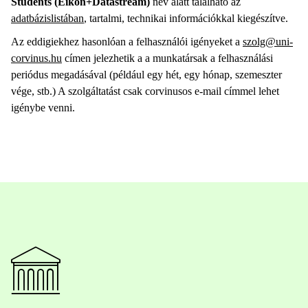
Students (Eikon+Datastream)
név alatt található az
adatbázislistában
, tartalmi, technikai információkkal kiegészítve.
Az eddigiekhez hasonlóan a felhasználói igényeket a
szolg@uni-
corvinus.hu
címen jelezhetik a a munkatársak a felhasználási
periódus megadásával (például egy hét, egy hónap, szemeszter
vége, stb.) A szolgáltatást csak corvinusos e-mail címmel lehet
igénybe venni.