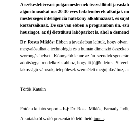
A székesfehérvári polgármesternek összeállított javasla
algoritmusokat ma 20-30 éves fiatalemberek alkotják me
mesterséges intelligencia
hat
ékony
alkalmazását
,
és
sajá
kortársaiknak. De szó van ebben a programban ún. ezüst
housingot
, az
új
életstílusú lakóparkot is
, ahol
a demenci
Dr. Rosta Miklós:
Ebben a javaslatban leírtuk, hogy
olyan
megvalósulhat a technológia és a humán dimenzió összekapcs
szorongás helyett. Könnyebb lenne az ún. szendvicsgenerác
adottsággal rendelkezik
ahhoz
, hogy
itt jöjjön létre a
Silver
lakosságú városok
, települések
szemléleti megújulásához,
a
Török Katalin
Fotó: a kutatócsoport –
b-j: Dr. Rosta Miklós,
Farnady
Judit
A kutatásról szóló prezentáció letölthető
innen
.