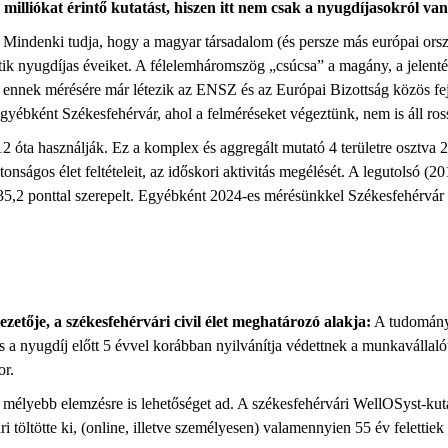
 milliókat érintő kutatást, hiszen itt nem csak a nyugdíjasokról van
Mindenki tudja, hogy a magyar társadalom (és persze más európai ors
tik nyugdíjas éveiket. A
félelemháromszög
„
csúcs
a
”
a magán
y
, a jelent
, ennek
m
érésére már létezik az ENSZ
és
az Európai Bizottság
közös
fe
gyébként Székesfehérvár, ahol a felméréseket
végeztü
n
k
, nem is áll ro
2 óta használják.
Ez a komplex és aggregált mutató 4 területre osztva 22 
ztonságos élet feltételeit, az időskori aktivitás megélését. A legutolsó 
5,2 ponttal szerepelt. Egyébként
2024-es mérésünkkel
Székesfehérvár
ezető
je
,
a székesfehérvári civil élet meghatározó alakja
:
A
tudományo
is
a nyugdíj előtt 5 évvel
korábban
nyilvánítj
a
védettnek a munkavállalót
or.
mélyebb elemzésre is lehetőséget ad. A
székesfehérvári
WellOSyst
-kut
ri töltötte ki, (online, illetve személyesen) valamennyien 55 év felett