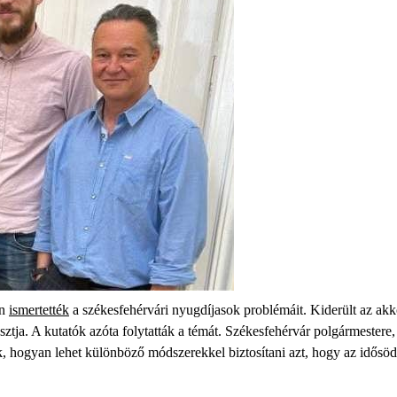
en
ismer
t
ették
a székesfehérvári nyugdíjasok problémáit. Kiderült
az akko
ztja.
A
kutatók
azóta
folytatták a témát
.
Székesfehérvár polgármestere
, hogyan lehet különböző módszerekkel biztosítani azt, hogy az idős
öd