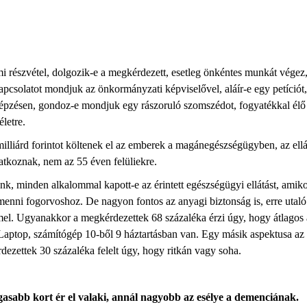
mi részvétel, dolgozik-e a megkérdezett, esetleg önkéntes munkát végez
a kapcsolatot mondjuk az önkormányzati képviselővel, aláír-e egy petíció
képzésen, gondoz-e mondjuk egy rászoruló
szomszédot, fogyatékkal élő
letre.
lliárd forintot költenek el az emberek a magánegészségügyben, az ellát
natkoznak, nem az 55 éven felüliekre.
, minden alkalommal kapott-e az érintett egészségügyi ellátást, amikor
menni fogorvoshoz. De nagyon fontos az anyagi biztonság is, erre utal
emmel. Ugyanakkor a megkérdezettek 68 százaléka érzi úgy, hogy átlagos
s. Laptop, számítógép 10-ből 9 háztartásban van. Egy másik aspektusa az
ezettek 30 százaléka felelt úgy, hogy ritkán vagy soha.
gasabb kort ér el valaki, annál nagyobb az esélye a demenciának
.