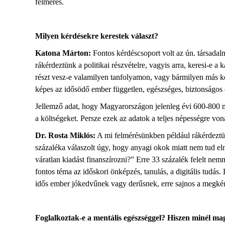
felmérés.
Milyen kérdésekre kerestek választ?
Katona Márton
:
Fontos kérdéscsoport volt az ún. társadal
rákérdeztünk a politikai részvételre, vagyis arra, keresi-e 
részt vesz-e valamilyen tanfolyamon, vagy bármilyen más 
képes az idősödő ember független, egészséges, biztonságos é
Jellemző adat, hogy Magyarországon jelenleg évi 600-800 mi
a költségeket. Persze ezek az adatok a teljes népességre vo
Dr. Rosta Miklós:
A mi felmérésünkben például rákérdeztünk
százaléka válaszolt úgy, hogy anyagi okok miatt nem tud el
váratlan kiadást finanszírozni?” Erre 33 százalék felelt n
fontos téma az időskori önképzés, tanulás, a digitális tudá
idős ember jókedvűnek vagy derűsnek, erre sajnos a megkérd
Foglalkoztak-e a mentális egészséggel
?
H
iszen minél ma