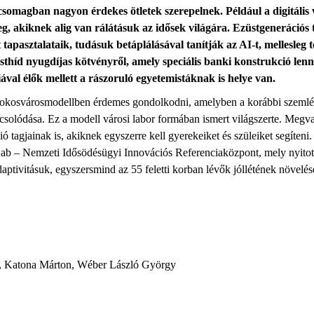
tcsomagban nagyon érdekes ötletek szerepelnek. Például a digitális 
g, akiknek alig van rálátásuk az idősek világára. Ezüstgenerációs
t tapasztalataik,
tudásuk
betáplálásával tanítják az AI-t, mellesleg
t
híd nyugdíjas kötvényről, amely speciális banki konstrukció lenne
ával élők mellett a
rászoruló egyetemistáknak is helye van
.
okosvárosmodellben érdemes gondolkodni, amelyben a korábbi szemléle
olódása. Ez a modell városi labor formában ismert világszerte. Megvaló
ió
tagjai
nak is, akiknek egyszerre kell gyerekeiket és
szüleiket
segíteni.
La
b
– Nemzeti Idősödésügyi Innovációs Referenciaközpont
, mely nyito
daptivitásuk
, egyszersmind az 55 feletti korban lévők jóllétének
növelés
, Katona Márton, Wéber László György