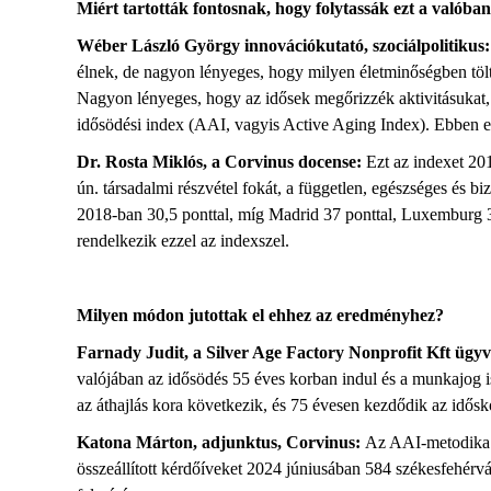
Miért tartották fontosnak, hogy folytassák ezt a valóban
Wéber László György
innovációkutató
, szociálpolitikus
:
élnek, de nagyon lényeges, hogy milyen életminőségben töl
Nagyon lényeges, hogy az idősek megőrizzék aktivitásukat
idősödési index (AAI, vagyis
Active
Aging
Index). Ebben e
Dr. Rosta Miklós,
a
Corvinus
docens
e
:
Ezt
az indexet 201
ún. társadalmi részvétel fokát, a független, egészséges és bi
2018-ban 30,5 ponttal, míg Madrid 37 ponttal, Luxemburg 3
rendelkezik ezzel az
index
szel
.
Milyen módon jutottak el ehhez az eredményhez?
Farnady
Judit
,
a
Silver
Age
Factory
Nonprofit Kft
ügyv
v
alójában az idősödés 55 éves korban indul
és
a
munkajog 
az áthajl
ás
kor
a következik
, és
75 évesen kezdődik az idősk
Katona Márton, adjunktus, Corvinus:
Az AAI-metodika 
összeállított kérdőíveket 2024 júniusában 584 székesfehérvá