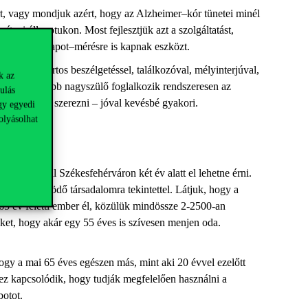
rt, vagy mondjuk azért, hogy az Alzheimer
–
kór tünetei minél
avítani állapotukon.
Most fejl
esztjük azt a szolgáltatást,
s
memória
állapot
–
mérésre is
kapnak
eszközt
.
kuszcsoportos beszélgetéssel, találkozóval, mélyinterjúval,
k az
unk sokkal több nagyszülő foglalkozik rendszeresen az
ulás
kat is lehet szerezni – jóval kevésbé gyakori.
gy egyedi
olyásolhat
tek?
 munkával Székesfehérváron két év alatt el lehetne érni.
sokat
az idősödő társadalomra tekintettel
.
Látjuk
, hogy a
65 év feletti ember él, közülük mindössze 2-2500
-an
ek
et
, hogy
akár
egy 55 éves is szívesen menjen oda.
hogy a mai 65 éves egészen más, mint aki 20 évvel ezelőtt
ez kapcsolódik, hogy tudják megfelelően használni a
botot.