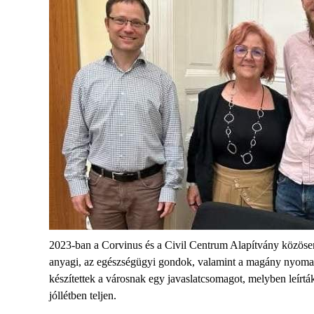
2023
-ban
a Corvinus és a Civil Centrum Alapítvány közös
anyagi, az egészségügyi gondok, valamint a magány nyomas
készítettek a város
nak
egy javaslatcsomagot, melyben leírták
jól
létben
teljen.