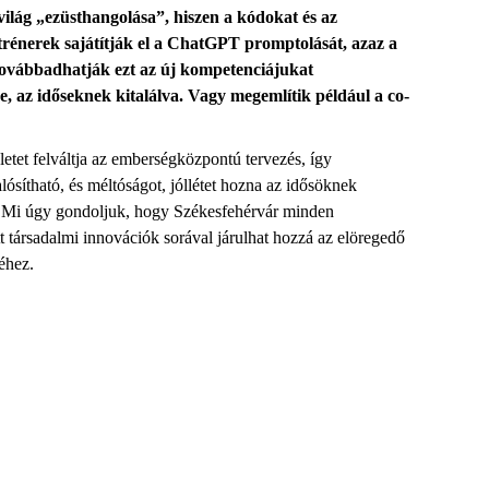
világ „ezüsthangolása”, hiszen a kódokat és az
 trénerek
sajátítják el
a
ChatGPT
promptolását
, azaz a
ovábbadhat
j
ák
ezt az új kompetenciájukat
, az időseknek kitalálva. Vagy megemlítik például a co-
tet felváltja az emberségközpontú tervezés, így
sítható, és méltóságot, jóllétet hozna az idősöknek
Mi úgy gondoljuk, hogy Székesfehérvár minden
tt társadalmi innovációk sorával
járulhat hozzá az elöregedő
éhez.