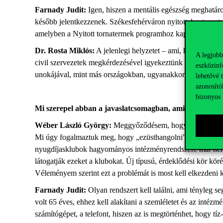
Farnady
Judit:
Igen, hiszen a mentális egészség meghatár
később jelentkezzenek. Székesfehérváron nyitottak a tornat
amelyben a
Nyitott tornatermek
programhoz kapcsolva
a
fiz
Dr. Rosta Miklós:
A jelenlegi
helyzetet
– ami, hangsúlyozo
A legjobb
civil szervezetek megkérdezésével igyekeztünk felderíteni.
eszközinf
unokájával, mint más országokban, ugyanakkor az önkéntes mu
lehetővé 
azonosító
bizonyos 
Mi szerepel abban a javaslatcsomagban, amit a felmérés
Wéber László György
:
Meggyőződésem, hogy a korábban eml
Mi úgy fogalmaztuk meg, hogy „
ezüsthangolni
” kell a kultu
nyugdíjasklubok
hagyom
á
nyos
intézményrendszere
már ne
látogatj
ák
ezeket a klubokat. Új típusú, érdeklődési kör kö
Véleményem szerint ezt a problémát
is
most kell elkezdeni 
Farna
dy
Judit
:
Olyan rendszert kell találni, ami tényleg 
volt 65 éves, ehhez kell alakítani a szemléletet és az intézm
számítógépet, a telefont, hiszen az is megtörténhet, hogy tí