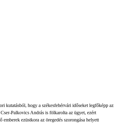
ri kutatásból
, hogy a székesfehérvári időseket legfőképp az
,
Cser-Palkovics András
is
fölkarolta az ügyet, ezért
ő
emberek ezüstkora
az öregedés szorongása helyett