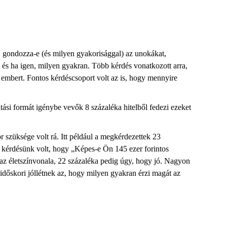
, gondozza-e (és milyen gyakorisággal) az unokákat,
t, és ha igen, milyen gyakran. Több kérdés vonatkozott arra,
 embert. Fontos kérdéscsoport volt az is, hogy mennyire
ási formát igénybe vevők 8 százaléka hitelből fedezi ezeket
 szüksége volt rá. Itt például a megkérdezettek 23
ó kérdésünk volt, hogy „Képes-e Ön 145 ezer forintos
 az életszínvonala, 22 százaléka pedig úgy, hogy jó. Nagyon
 időskori jóllétnek az, hogy milyen gyakran érzi magát az