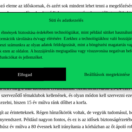
ozó eleme az időskornak, és azért sok mindent lehet tenni a megelőzésé
ermek, a nyugdíjasoknak módjuk van a mozgással, speciális tornákkal j
ikai aktivitás
sal együtt
a memóriájukat is
tréningezhetik
az idősödők,
é
Süti és adatkezelés
m, Székesfehérváron nem rossz
–
nem csak kérdőívekkel, de rengeteg fó
 élmények biztosítása érdekében technológiákat, mint például sütiket használun
 Van, amiben jobban állunk az európai országokhoz képest, például nál
ormációk tárolására és/vagy elérésére. Ezekhez a technológiákhoz való hozzájár
nka – ami értelmes, hasznos elfoglaltságot jelent és emellett új baráto
teszi számunkra az olyan adatok feldolgozását, mint a böngészési magatartás va
k ezen az oldalon. A hozzájárulás megtagadása vagy visszavonása negatívan bef
funkciókat és jellemzőket.
 és a meghatározó problémák alapján a polgármester asztalára tet
ített, nagyon jónak minősülő madridi szintet (AAI 36,5) következetes
Elfogad
Beállítások megtekintése
rális és
szociális intézményrendszert, specializálni kellene a szolgáltatá
m felel
meg
a
mai
idősödők elvárásainak.
Székesfehérváron 23
-24
ezer 
ré szerveződő
téma
klubok kellenének,
és
olyan
módon kell szervezni
ez
kezelni, hiszen 15 év múlva ránk dőlhet a
korfa
.
segít az érintetteknek. Régen hímzőkörök voltak, de vegyük tudomásul, 
ényrendszert. Például nagyon fontos, és ez is az idősek biztonságérzet
é
h
z-húsz év múlva a 80 évesnek kell irányítania a kórházban az őt ápoló ro