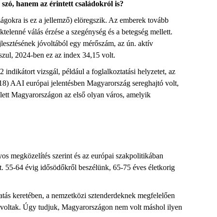
 szó, hanem az érintett családokról is?
zágok
ra is ez a jellemző) elöregszik.
Az emberek tovább
éktelenné válás érzése
a
szegénység
és a
betegség
mellett
.
jlesztésének
jóvoltából egy mérőszám, az ún. aktív
sszul, 2024-ben ez az index 34,15 volt.
indikátort vizsgál, például a foglalkoztatási helyzetet, az
(2018) AAI európai jelentésben Magyarország sereghajtó volt,
lett Magyarországon az első olyan város, amelyik
s megközelítés szerint
és az európai szakpolitikában
. 55-64 évig idősödőkről beszélünk, 65-75 éves életkorig
atás
keretében, a nemzetközi sztenderdeknek megfelelően
iek voltak. Úgy tudjuk, Magyarországon nem volt máshol ilyen