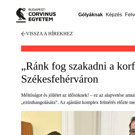
Gólyáknak
Képzés
Felv
VISSZA A HÍREKHEZ
„Ránk fog szakadni a korf
Székesfehérváron
Méltóságot és jóllétet az idősöknek! – ez az alapvetése anna
„ezüsthangolására”. Az ajánlást komplex felmérés előzte me