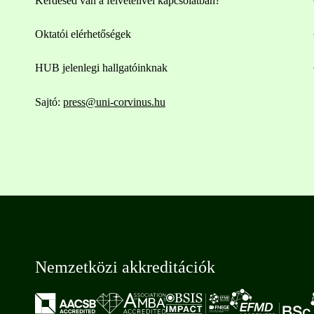
Kérdésed van a felvételivel kapcsolatban?
Oktatói elérhetőségek
HUB jelenlegi hallgatóinknak
Sajtó:
press@uni-corvinus.hu
Nemzetközi akkreditációk