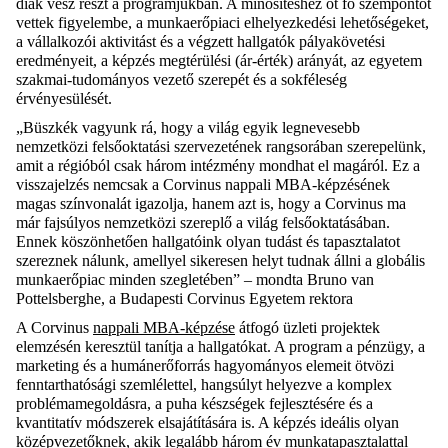
diák vesz részt a programjukban.
A minősítéshez öt fő szempontot
vettek figyelembe, a m
unkaerőpiaci elhelyezkedési lehetőségek
et,
a v
állalkozói aktivitás
t
és
a
végzett hallgatók pályakövetési
eredményei
t, a képzés megtérülési (ár-érték) arányát, az egyetem
s
zakmai-tudományos vezető szerep
ét és a sokféleség
érvényesülését.
„Büszkék vagyunk rá, hogy a világ egyik legnevesebb
nemzetközi felsőoktatási szervezetének rangsorában szerep
e
lünk,
amit a régióból csak három intézmény mondhat el magáról. Ez
a
visszajelzés nemcsak a
Corvinus
nappali MBA-
képzés
éne
k
magas színvonalát igazolja, hanem azt is, hogy a
Corvinus
ma
már
fajsúlyos
nemzetközi szereplő a
világ
felsőoktatás
á
ban.
Ennek köszönhetően h
allgatóink olyan tudást és tapasztalatot
szereznek nálunk, amellyel sikeresen helyt tudnak állni a globális
munkaerőpiac
minden szegletében
” –
mondta Bruno van
Pottelsberghe
, a Budapesti
Corvinus
Egyetem rektora
A
Corvinus
nappali MBA-képzése
á
tfogó üzleti projektek
elemzésé
n keresztül tanítja a hallgatókat. A program a pénzügy, a
marketing és a humánerőforrás hagyományos elemeit ötvözi
fenntarthatósági szemlélettel, hangsúlyt helyezve a komplex
problémamegoldásra, a
puha készségek
fejlesztésére és a
kvantitatív módszerek elsajátítására is. A képzés
ideális
olyan
középvezetők
nek
, akik legalább három év munkatapasztalattal