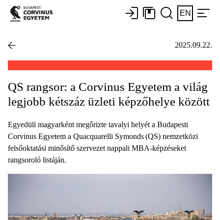
EN
2025.09.22.
QS rangsor: a Corvinus Egyetem a világ
legjobb kétszáz üzleti képzőhelye között
Egyedüli magyarként megőrizte tavalyi helyét a Budapesti
Corvinus Egyetem a Quacquarelli Symonds (QS) nemzetközi
felsőoktatási minősítő szervezet nappali MBA-képzéseket
rangsoroló listáján.