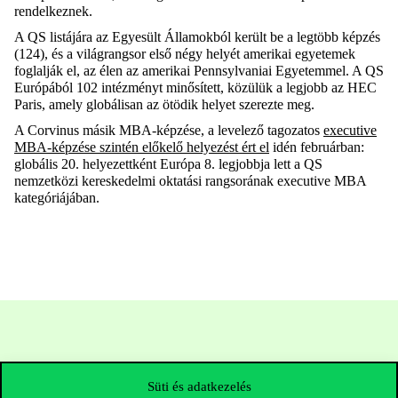
rendelkeznek.
A
QS
list
á
já
ra az Egyesült Államokból került be a legtöbb képzés
(124), és a világrangsor
első négy helyét amerikai egyetemek
foglalják el,
az
él
e
n az amerikai Pennsylvaniai Egyetem
mel. A
QS
Európából
102 intézmény
t minősített
, közül
ük
a legjobb az HEC
Paris, amely globálisan
az
ötödik helyet szerezte meg.
A
Corvinus
másik MBA-képzése, a levelező
tagozatos
executive
MBA-képzése szintén
előkelő helyezést ért el
idén februárban:
globális 20. helyezettként Európa 8. legjobbja lett a QS
nemzetközi kereskedelmi oktatási rangsorának
executive
MBA
kategóriájában.
Süti és adatkezelés