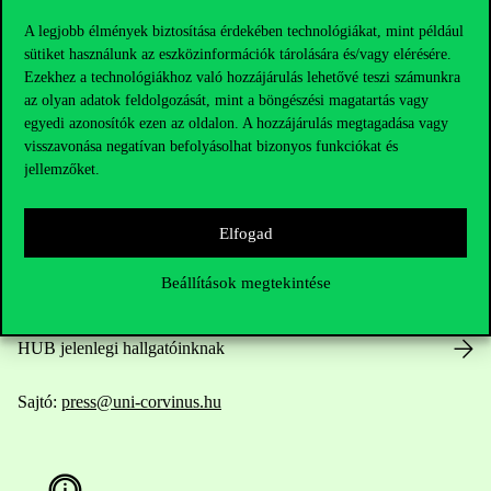
A legjobb élmények biztosítása érdekében technológiákat, mint például
sütiket használunk az eszközinformációk tárolására és/vagy elérésére.
Ezekhez a technológiákhoz való hozzájárulás lehetővé teszi számunkra
Elérhetőségek
az olyan adatok feldolgozását, mint a böngészési magatartás vagy
egyedi azonosítók ezen az oldalon. A hozzájárulás megtagadása vagy
visszavonása negatívan befolyásolhat bizonyos funkciókat és
jellemzőket.
Telefonszám:
+36 1 482 5000
Elfogad
Kérdésed van a felvételivel kapcsolatban?
Beállítások megtekintése
Oktatói elérhetőségek
HUB jelenlegi hallgatóinknak
Sajtó:
press@uni-corvinus.hu