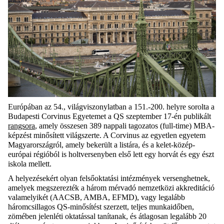
Európában az 54., világviszonylatban a 151.-200. helyre sorolta a
Budapesti
Corvinus
Egyetemet a QS szeptember 17-én publikált
rangsora
, amely összesen 389 nappali
tagozatos
(
full-time
) MBA-
képzést minősített világszerte. A
Corvinus
az egyetlen egyetem
Magyarországról, amely bekerült a listára, és
a
kelet-közép-
európai
régióból
is holtversenyben első lett egy horvát és egy észt
i
skola
mellett.
A helyezésekért
olyan felsőoktatási intézmények versenghetnek,
amelyek megszerezték a három mérvadó nemzetközi akkreditáció
valamelyikét
(AACSB, AMBA, EFMD),
vagy legalább
háromcsillagos QS-minősítést szerzett,
teljes munkaidőben,
zömében jelenléti oktatással tanítanak, és átlagosan legalább
20