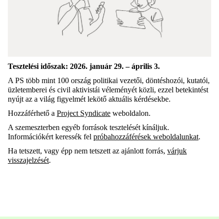
Tesztelési időszak: 2026. január 29. – április 3.
A PS több mint 100 ország politikai vezetői, döntéshozói, kutatói,
üzletemberei és civil aktivistái véleményét közli, ezzel betekintést
nyújt az a világ figyelmét lekötő aktuális kérdésekbe.
Hozzáférhető a
Project Syndicate
weboldalon.
A szemeszterben egyéb források tesztelését kínáljuk.
Információkért keressék fel
p
róbahozzáférések weboldalunkat
.
Ha tetszett, vagy épp nem tetszett az ajánlott forrás,
várjuk
visszajelzését
.