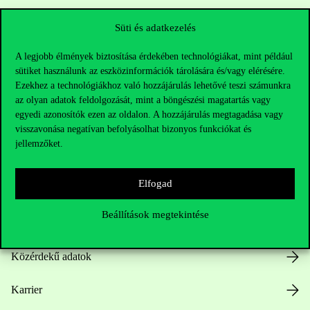
Sajtó:
press@uni-corvinus.hu
Süti és adatkezelés
A legjobb élmények biztosítása érdekében technológiákat, mint például
sütiket használunk az eszközinformációk tárolására és/vagy elérésére.
Ezekhez a technológiákhoz való hozzájárulás lehetővé teszi számunkra
az olyan adatok feldolgozását, mint a böngészési magatartás vagy
egyedi azonosítók ezen az oldalon. A hozzájárulás megtagadása vagy
Hasznos linkek
visszavonása negatívan befolyásolhat bizonyos funkciókat és
jellemzőket.
Elfogad
Nyitvatartás
Beállítások megtekintése
Házirend
Közérdekű adatok
Karrier