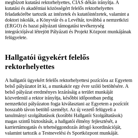
megbízott kutatási rektorhelyettes, CIAS dékán irányítja. A
kutatási és akadémiai közösségért felelős rektorhelyettes
feladatkörébe tartozik az intézetek és kutatóintézetek, valamint a
doktori iskolák, a Könyvtár és a Levéltár, továbbá a nemzetközi
(ERGO) és hazai pályázati támogatási tevékenység
integrációjával létrejött Pályázati és Projekt Központ munkájának
felügyelete.
Hallgatói ügyekért felelős
rektorhelyettes
A hallgatói ügyekért felelős rektorhelyettesi pozícióra az Egyetem
belső pályázatot írt ki, a munkakör egy évre szóló betöltésére. A
belső pályázat eredményes lezárásáig a terület munkáját
közvetlenül a rektor irányítja, későbbi időpontban pedig
nemzetközi pályázaton fogja kiválasztani az Egyetem a pozíciót
hosszabb távon betöltő személyt. Az új vezető felügyeli a
tanulmányi szolgáltatások (korábbi Hallgatói Szolgáltatások)
magas szintű biztosítását, a hallgatói élmény fejlesztését, a
karriertámogatás és tehetséggondozás átfogó koordinációját,
valamint tartozik a Testnevelési és Sportközpont munkáját.