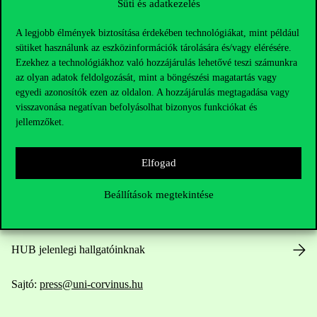
Süti és adatkezelés
A legjobb élmények biztosítása érdekében technológiákat, mint például
sütiket használunk az eszközinformációk tárolására és/vagy elérésére.
Ezekhez a technológiákhoz való hozzájárulás lehetővé teszi számunkra
az olyan adatok feldolgozását, mint a böngészési magatartás vagy
Elérhetőségek
egyedi azonosítók ezen az oldalon. A hozzájárulás megtagadása vagy
visszavonása negatívan befolyásolhat bizonyos funkciókat és
jellemzőket.
Telefonszám:
+36 1 482 5000
Elfogad
Kérdésed van a felvételivel kapcsolatban?
Beállítások megtekintése
Oktatói elérhetőségek
HUB jelenlegi hallgatóinknak
Sajtó:
press@uni-corvinus.hu