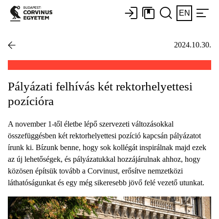
EN
2024.10.30.
Pályázati felhívás két rektorhelyettesi
pozícióra
A november 1-től életbe lépő szervezeti változásokkal
összefüggésben két rektorhelyettesi pozíció kapcsán pályázatot
írunk ki. Bízunk benne, hogy sok kollégát inspirálnak majd ezek
az új lehetőségek, és pályázatukkal hozzájárulnak ahhoz, hogy
közösen építsük tovább a Corvinust, erősítve nemzetközi
láthatóságunkat és egy még sikeresebb jövő felé vezető utunkat.