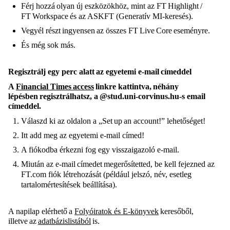
Férj hozzá olyan új eszközökhöz, mint az FT Highlight /
FT Workspace és az ASKFT (Generatív MI-keresés).
Vegyél részt ingyensen az összes FT Live Core eseményre.
És még sok más.
Regisztrálj egy perc alatt az egyetemi e-mail címeddel
A
Financial Times access
linkre kattintva, néhány
lépésben regisztrálhatsz, a @stud.uni-corvinus.hu-s email
címeddel.
Válaszd ki az oldalon a „Set up an account!” lehetőséget!
Itt add meg az egyetemi e-mail címed!
A fiókodba érkezni fog egy visszaigazoló e-mail.
Miután az e-mail címedet megerősítetted, be kell fejezned az
FT.com fiók létrehozását (például jelszó, név, esetleg
tartalomértesítések beállítása).
A napilap elérhető a
Folyóiratok és E-könyvek
keresőből,
illetve az
adatbázislistából
is.