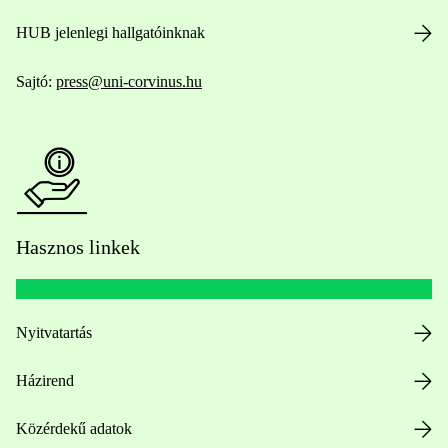
HUB jelenlegi hallgatóinknak
Sajtó:
press@uni-corvinus.hu
Hasznos linkek
Nyitvatartás
Házirend
Közérdekű adatok