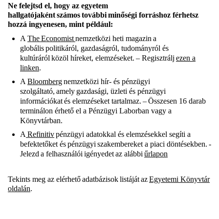
Ne felejtsd el, hogy az egyetem
hallgatójaként számos további minőségi forráshoz férhetsz
hozzá ingyenesen, mint például:
A
The Economist
nemzetközi heti magazin a
globális politikáról, gazdaságról, tudományról és
kultúráról közöl híreket, elemzéseket. – Regisztrálj
ezen a
linken
.
A
Bloomberg
nemzetközi hír- és pénzügyi
szolgáltató, amely gazdasági, üzleti és pénzügyi
információkat és elemzéseket tartalmaz. – Összesen 16 darab
terminálon érhető el a Pénzügyi Laborban vagy a
Könyvtárban.
A
Refinitiv
pénzügyi adatokkal és elemzésekkel segíti a
befektetőket és pénzügyi szakembereket a piaci döntésekben. -
Jelezd a felhasználói igényedet az alábbi
űrlapon
Tekints meg az elérhető adatbázisok listáját az
Egyetemi Könyvtár
oldalán
.