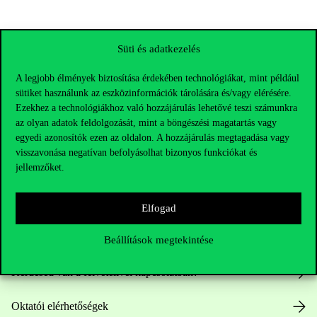
Süti és adatkezelés
A legjobb élmények biztosítása érdekében technológiákat, mint például
sütiket használunk az eszközinformációk tárolására és/vagy elérésére.
Ezekhez a technológiákhoz való hozzájárulás lehetővé teszi számunkra
az olyan adatok feldolgozását, mint a böngészési magatartás vagy
egyedi azonosítók ezen az oldalon. A hozzájárulás megtagadása vagy
visszavonása negatívan befolyásolhat bizonyos funkciókat és
jellemzőket.
Elérhetőségek
Elfogad
Telefonszám:
+36 1 482 5000
Beállítások megtekintése
Kérdésed van a felvételivel kapcsolatban?
Oktatói elérhetőségek