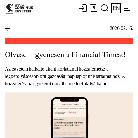
EN
2026.02.16.
Olvasd ingyenesen a Financial Timest!
Az egyetem hallgatójaként korlátlanul hozzáférhetsz a
legbefolyásosabb brit gazdasági napilap online tartalmaihoz. A
hozzáférést az egyetemi e-mail címeddel aktiválhatod.