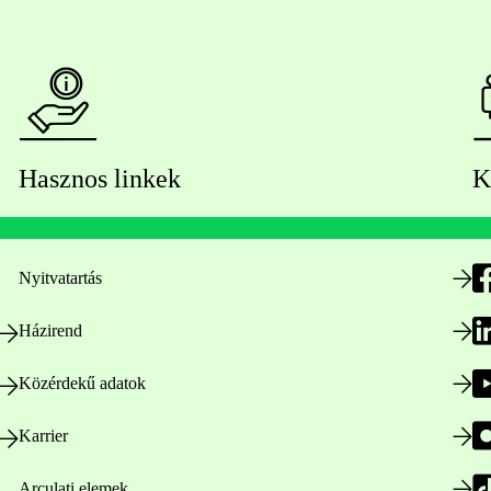
Hasznos linkek
K
Nyitvatartás
Házirend
Közérdekű adatok
Karrier
Arculati elemek