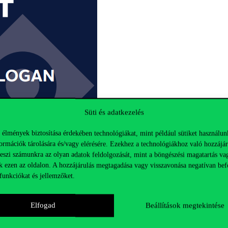
Süti és adatkezelés
 élmények biztosítása érdekében technológiákat, mint például sütiket használun
ormációk tárolására és/vagy elérésére. Ezekhez a technológiákhoz való hozzájár
teszi számunkra az olyan adatok feldolgozását, mint a böngészési magatartás va
k ezen az oldalon. A hozzájárulás megtagadása vagy visszavonása negatívan bef
funkciókat és jellemzőket.
Elfogad
Beállítások megtekintése