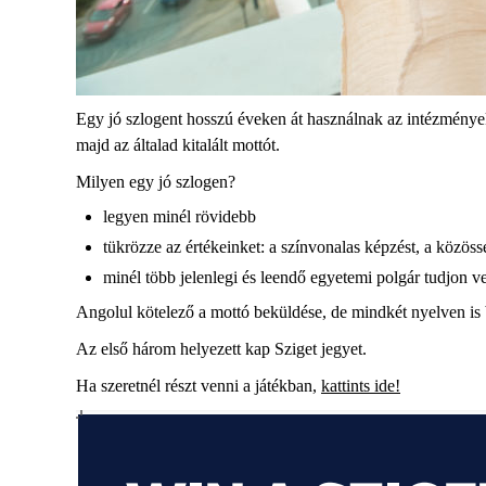
Egy jó szlogent hosszú éveken át használnak az intézmények,
majd az általad kitalált mottót.
Milyen egy jó szlogen?
legyen minél rövidebb
tükrözze az értékeinket: a színvonalas képzést, a közös
minél több jelenlegi és leendő egyetemi polgár tudjon v
Angolul kötelező a mottó beküldése, de mindkét nyelven i
Az első három helyezett kap Sziget jegyet.
Ha szeretnél részt venni a játékban,
kattints ide!