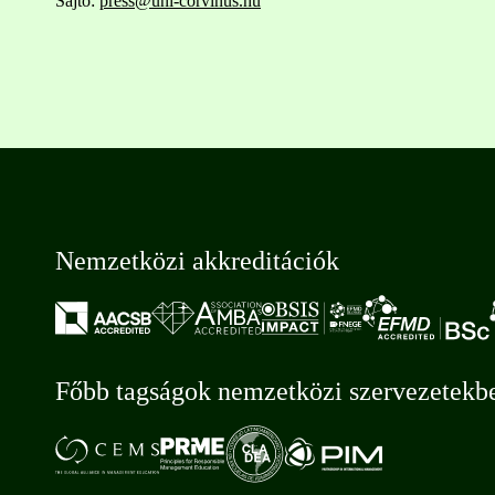
Sajtó:
press@uni-corvinus.hu
Nemzetközi akkreditációk
Főbb tagságok nemzetközi szervezetekb