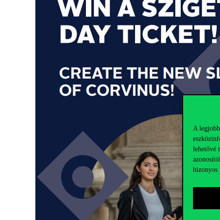
A legjobb
eszközinf
lehetővé 
azonosító
bizonyos 