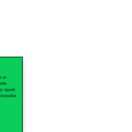
k az
ulás
gy egyedi
olyásolhat