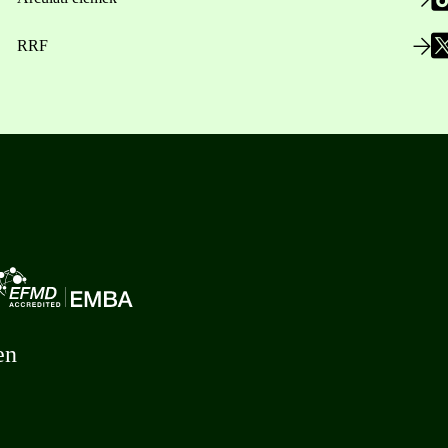
RRF
en