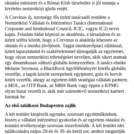
oktatási miniszter és a Római Klub társelnöke is
jól mutatja
a
kivételes
nemzetközi gárda
erejét
.
A Corvinus
új,
tizen
négy
fős
üzleti tanácsadó testülete a
Nemzetközi Vállalati és
Intézményi Tanács
(
International
Corporate
and
Institutional
Council
,
ICIC, vagyis
IC2)
nevet
kapta
.
Feladata
hidat képez
ni
az akadémia, a társadalom és az
üzleti szféra között,
hogy
a Corvinus
is alakítója lehessen
az
oktatás és a munka jövőjének.
Tagjai
m
unkaerőpiac
i
rálátás
sal
,
üzleti tapasztalat
tal
és szakértel
emmel
támogat
ják
az
e
gyetem
et,
hogy olyan
nemzetközi tehetségeket neveljen, akik
sikert aratnak
egy dinamikusan változó globális környezetben.
A tanács elnöke
Melanie
Seymour
, a
BlackRock
ügyfélélményért felelős globális
vezetője, a tagok között
szerepelnek
egyiptomi
,
grúz
és horvát
üzleti vezetők, ahogy
az egyetem
több
stratégiai
vállalati
partnere,
a MOL,
az OTP Bank, az MBH Bank
vagy éppen
a KPMG
olyan hazai vezetői
is
, akik
már számottevő
nemzetközi karriert
futottak be
.
Az első
találkozó
Budapesten
zajlik
A két testület kiegészíti egymást, szorosan együttműködnek,
hiszen a vállalati intézményi gyakorlat és az egyetem oktatási és
kutatás
i
tevékenysége szorosan összefonódik.
A
két testület i
dei
találkozás
ára
május 29
-én
és 30
–
á
n
kerül sor
,
a
mikor
megtartják