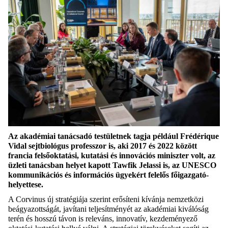
Az akadémiai tanácsadó testületnek tagja például Frédérique
Vidal sejtbiológus professzor is, aki 2017 és 2022 között
francia felsőoktatási, kutatási és innovációs miniszter volt, az
üzleti tanácsban helyet kapott Tawfik Jelassi is, az UNESCO
kommunikációs és információs ügyekért felelős főigazgató-
helyettese.
A Corvinus új stratégiája
szerint erősíteni kívánja
nemzetközi
beágyazottságát,
javítani teljesítményét az
akadémiai kiválóság
terén
és
hossz
ú
távon is releváns, innovatív, kezdeményező