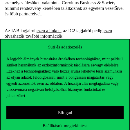
személyes
ülésüket,
valamint
a
Corvinus Business & Society
Summit
rendezvény
keretében
találkoznak
az egyetem
vezetőivel
és
főbb par
t
nereivel.
Az IAB tagjairól
ezen a linken
, az IC2 tagjairól pedig
ezen
olvashatók további információk.
Süti és adatkezelés
A legjobb élmények biztosítása érdekében technológiákat, mint például
sütiket használunk az eszközinformációk tárolására és/vagy elérésére.
Ezekhez a technológiákhoz való hozzájárulás lehetővé teszi számunkra
az olyan adatok feldolgozását, mint a böngészési magatartás vagy
egyedi azonosítók ezen az oldalon. A hozzájárulás megtagadása vagy
visszavonása negatívan befolyásolhat bizonyos funkciókat és
jellemzőket.
Elfogad
Beállítások megtekintése
Elérhetőségek