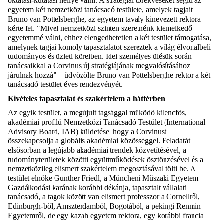
oktatási-kutatási hellyé válni
.
A stratégia
i
törekvéseket segíti az
egyetem két nemzetközi tanácsadó testülete, amelyek
tagjait
Bruno van
Pott
e
l
sberghe
, az egyetem tavaly kinevezett rektora
kérte fel
.
“
Mivel nemzetközi szinten szeretnénk kiemelkedő
egyetemmé válni, ehhez elengedhetetlen a két testület támogatása,
amelynek tagjai komoly tapasztalatot szereztek a világ élvonalbeli
tudományos és üzleti köreiben.
Idei
személyes ülésük során
tanácsaik
kal
a
Corvinus új stratégiájának megvalósításához
járulnak hozzá
”
– üdvözölte Bruno van
Pottelsberghe
rektor a két
tanácsadó
testület éves rendezvényét
.
Kivételes t
apasztalat
és
szakértelem
a háttérben
A
z egyik testület, a
megújult
tag
sággal
működő
kilenc
fős
,
akadémiai profilú
Nemzetközi Tanácsadó Testület (International
Advisory
Board
, IAB)
küldetése
, hogy a
Corvinust
összekapcsolja a globális akadémiai közösséggel.
Feladatát
elsősorban a
legújabb akadémiai trendek közvetítésével, a
tudományterületek közötti együttműködések ösztönzésével és a
nemzetközileg elismert szakértelem megosztásával
tölti be.
A
testület elnöke
Gunther
Friedl
, a Müncheni Műszaki Egyetem
Gazdá
l
kodási
karának
korábbi dékánja,
tapasztalt vállalati
tanácsadó, a tagok között van elismert professzor a
Cornellről
,
Edinburgh-
b
ő
l
, Amszterdamból,
Bogotából,
a pekingi
Renmin
Egyetemről, de egy kazah egyetem rektora, egy korábbi francia