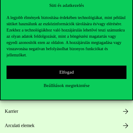
Süti és adatkezelés
A legjobb élmények biztosítása érdekében technológiákat, mint például
sütiket használunk az eszközinformációk tárolására és/vagy elérésére.
Ezekhez a technológiákhoz való hozzájárulás lehetővé teszi számunkra
az olyan adatok feldolgozását, mint a böngészési magatartás vagy
Hasznos linkek
egyedi azonosítók ezen az oldalon. A hozzájárulás megtagadása vagy
visszavonása negatívan befolyásolhat bizonyos funkciókat és
jellemzőket.
Nyitvatartás
Elfogad
Házirend
Beállítások megtekintése
Közérdekű adatok
Karrier
Arculati elemek