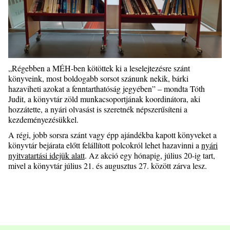
„Régebben a MÉH-ben kötöttek ki a leselejtezésre szánt
könyveink, most boldogabb sorsot szánunk nekik, bárki
hazaviheti azokat a fenntarthatóság jegyében” – mondta Tóth
Judit, a könyvtár zöld munkacsoportjának koordinátora, aki
hozzátette, a nyári olvasást is szeretnék népszerűsíteni a
kezdeményezésükkel.
A régi, jobb sorsra szánt vagy épp ajándékba kapott könyveket a
könyvtár bejárata előtt felállított polcokról lehet hazavinni a
nyári
nyitvatartási idejük alatt
. Az akció egy hónapig, július 20-ig tart,
mivel a könyvtár július 21. és augusztus 27. között zárva lesz.