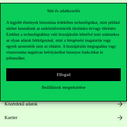
Sajtó:
press@uni-corvinus.hu
Süti és adatkezelés
A legjobb élmények biztosítása érdekében technológiákat, mint például
sütiket használunk az eszközinformációk tárolására és/vagy elérésére.
Ezekhez a technológiákhoz való hozzájárulás lehetővé teszi számunkra
az olyan adatok feldolgozását, mint a böngészési magatartás vagy
egyedi azonosítók ezen az oldalon. A hozzájárulás megtagadása vagy
Hasznos linkek
visszavonása negatívan befolyásolhat bizonyos funkciókat és
jellemzőket.
Elfogad
Nyitvatartás
Beállítások megtekintése
Házirend
Közérdekű adatok
Karrier