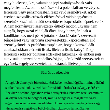
vagy hitelességükre, valamint a jogi szabályozásnak való
megfelelésre. Az online szűrésekkel a potenciálisan veszélyes,
terrorista vagy pénzmosásban részt vevő személyeket, adott
esetben szexuális erőszak elkövetésével vádolt egyéneket
szeretnék kiszűrni, mielőtt szerződéses kapcsolatba lépnek velük.
A nem kormányzati szervezetek érthető módon ugyanis nem
akarják, hogy azzal vádolják őket, hogy hozzájárulnak a
konfliktushoz, mert pénzt juttatnak „kockázatos”, szervezett
bűnözéssel vagy terrorista szervezetekkel kapcsolatban álló
személyeknek. A probléma csupán az, hogy a konszolidált
adatbázisokban elérhető listák, illetve a listák kategóriái (pl.
terrorista) sokszor politikai érdekeket tükröznek, és emberi jogi
aktivisták, nemzeti önrendelkezési jogukért küzdő szervezetek és
egyének, segélyszervezetek munkatársai, illetve politikai
újságírók is listára kerülhetnek.
Süti és adatkezelés
A segélyszervezetek a versenyszférában elterjed átvilágításokkal
(szűrésekkel) bizonyítani tudják az elszámoltathatóságukat az
A legjobb élmények biztosítása érdekében technológiákat, mint például
adományozók felé, de eközben az adatvédelmi törvényekben
sütiket használunk az eszközinformációk tárolására és/vagy elérésére.
előírt átláthatósági kötelezettség hatalmas kihívásokat jelent
Ezekhez a technológiákhoz való hozzájárulás lehetővé teszi számunkra
számukra. A tény, hogy egyre szélesebb körben kap figyelmet az,
az olyan adatok feldolgozását, mint a böngészési magatartás vagy
hogy milyen eszközökkel szereznek háttérinformációkat azokról a
személyekről, akikkel kapcsolatba lépnek, egyben legitimitásukat
egyedi azonosítók ezen az oldalon. A hozzájárulás megtagadása vagy
is veszélyeztetheti:
visszavonása negatívan befolyásolhat bizonyos funkciókat és