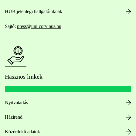
HUB jelenlegi hallgatóinknak
Sajtó:
press@uni-corvinus.hu
Hasznos linkek
Nyitvatartás
Házirend
Közérdekű adatok