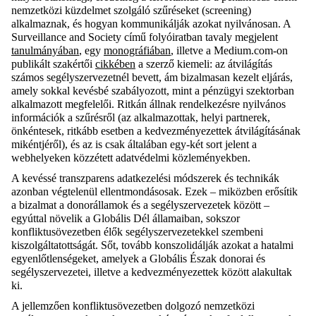
nemzetközi küzdelmet szolgáló szűréseket (screening)
alkalmaznak, és hogyan kommunikálják azokat nyilvánosan. A
Surveillance and Society
című folyóiratban tavaly megjelent
tanulmányában
, egy
monográfiában
, illetve
a Medium.com-on
publikált szakértői
cikkében
a szerző kiemeli: az átvilágítás
számos segélyszervezetnél bevett, ám bizalmasan kezelt eljárás,
amely sokkal kevésbé szabályozott, mint a pénzügyi szektorban
alkalmazott megfelelői. Ritkán állnak rendelkezésre nyilvános
információk a szűrésről (az alkalmazottak, helyi partnerek,
önkéntesek, ritkább esetben a kedvezményezettek átvilágításának
mikéntjéről), és az is csak általában egy-két sort jelent a
webhelyeken közzétett adatvédelmi közleményekben.
A kevéssé transzparens adatkezelési módszerek és technikák
azonban végtelenül ellentmondásosak. Ezek – miközben erősítik
a bizalmat a donorállamok és a segélyszervezetek között –
egyúttal növelik a Globális Dél államaiban, sokszor
konfliktusövezetben élők segélyszervezetekkel szembeni
kiszolgáltatottságát. Sőt, tovább konszolidálják azokat a hatalmi
egyenlőtlenségeket, amelyek a Globális Észak donorai és
segélyszervezetei, illetve a kedvezményezettek között alakultak
ki.
A jellemzően konfliktusövezetben dolgozó nemzetközi