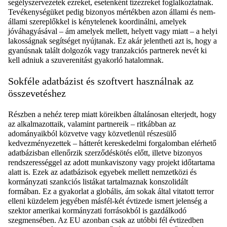
segélyszervezetek ezreket, esetenként tízezreket foglalkoztatnak.
Tevékenységüket pedig bizonyos mértékben azon állami és nem-
állami szereplőkkel is kénytelenek koordinálni, amelyek
jóváhagyásával – ám amelyek mellett, helyett vagy miatt – a helyi
lakosságnak segítséget nyújtanak. Ez akár jelentheti azt is, hogy a
gyanúsnak talált dolgozók vagy tranzakciós partnerek nevét ki
kell adniuk a szuverenitást gyakorló hatalomnak.
Sokféle adatbázist és szoftvert használnak az
összevetéshez
Részben a nehéz terep miatt köreikben általánosan elterjedt, hogy
az alkalmazottaik, valamint partnereik –
ritkábban az
adományaikból közvetve vagy közvetlenül részesülő
kedvezményezettek – hátterét kereskedelmi forgalomban elérhető
adatbázisban ellenőrzik szerződéskötés előtt, illetve bizonyos
rendszerességgel az adott munkaviszony vagy projekt időtartama
alatt is. Ezek az adatbázisok egyebek mellett nemzetközi és
kormányzati szankciós listákat tartalmaznak konszolidált
formában. Ez a gyakorlat a globális, ám sokak által vitatott terror
elleni küzdelem jegyében másfél-két évtizede ismert jelenség a
szektor amerikai kormányzati forrásokból is gazdálkodó
szegmensében. Az EU azonban csak az utóbbi fél évtizedben