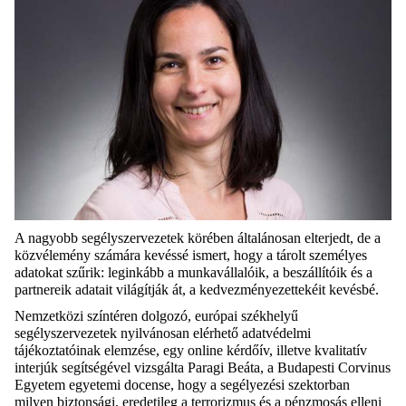
A nagyobb segélyszervezetek körében általánosan elterjedt, de a
közvélemény számára kevéssé ismert, hogy a tárolt személyes
adatokat szűrik: leginkább a munkavállalóik, a beszállítóik és a
partnereik adatait világítják át, a kedvezményezettekéit kevésbé.
Nemzetközi színtéren dolgozó, európai székhelyű
segélyszervezetek nyilvánosan elérhető adatvédelmi
tájékoztatóinak elemzése, egy online kérdőív, illetve kvalitatív
interjúk segítségével vizsgálta Paragi Beáta, a Budapesti Corvinus
Egyetem egyetemi docense, hogy a segélyezési szektorban
milyen biztonsági, eredetileg a terrorizmus és a pénzmosás elleni