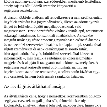
kötötte adományait olyan, szerződésekben megjelenő feltételhez,
amely sajátos bűnüldözői szerepbe kényszeríti a
segélyszervezeteket is.
A
piacon többféle
platform
áll rendelkezésre a nem profitorientált
ügyfelek számára is
a jogszabályoknak, illetve az adományozás
tényét és feltételeit rögzítő megállapodásoknak való
megfeleléshez
. Ezek hozzáférést kínálnak felhőalapú,
watchlistek
sokaságát tartalmazó, konszolidált adatbázishoz. Az ezekbe
integrált listák egy része eredetileg nyilvánosan elérhető államok
és nemzetközi szervezetek hivatalos honlapjain – pl. szankcióval
sújtott személyeket és azok családtagjait felsoroló listák,
bíróságok, adóhatóságok, bűnüldöző szervek által közzétett
információk –, más részük a
sajtó
hírek és közösségimédia-
megjelenések alapján
listáz gyanúsnak tekintett
személyeket. A
segélyszervezet
jogosultsággal bíró
munkatársa, miután
bejelentkezett az online rendszerbe, a szűrés során kizárhat egy-
egy országot, ha nem bízik annak szankciós listáiban.
Az átvilágítás átláthatatlansága
Az átvilágítások célja, hogy a nemzetközi környezetben dolgozó
segélyszervezetek megállapíthassák, felmerülnek-e olyan
kockázatok, amelyek hatással lehetnek működésükre, hírnevükre