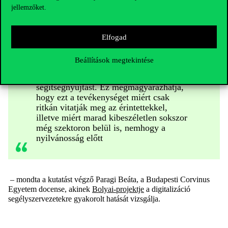
jellemzőket.
A segélyszervezetek adatkezelési
Elfogad
gyakorlata és annak kommunikációja
kényes kérdés nemcsak az érintettek
Beállítások megtekintése
emberi jogai miatt, hanem azért is, mert
tovább politizálják a humanitárius
segítségnyújtást. Ez megmagyarázhatja,
hogy ezt a tevékenységet miért csak
ritkán vitatják meg az érintettekkel,
illetve miért marad kibeszéletlen sokszor
még szektoron belül is, nemhogy a
nyilvánosság előtt
– mondta a kutatást végző Paragi Beáta, a Budapesti Corvinus
Egyetem docense, akinek
Bolyai-projektje
a digitalizáció
segélyszervezetekre gyakorolt hatását vizsgálja.