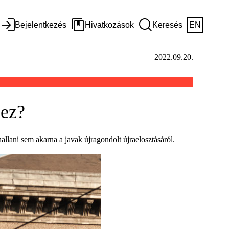
Bejelentkezés
Hivatkozások
Keresés
EN
2022.09.20.
hez?
allani sem akarna a javak újragondolt újraelosztásáról.