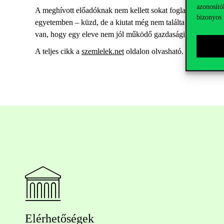
azonosító
A meghívott előadóknak nem kellett sokat foglalkozniuk a d
bizonyos 
egyetemben – küzd, de a kiutat még nem találta meg. Azt vi
van, hogy egy eleve nem jól működő gazdasági struktúrában
A teljes cikk a
szemlelek.net
oldalon olvasható.
Elérhetőségek