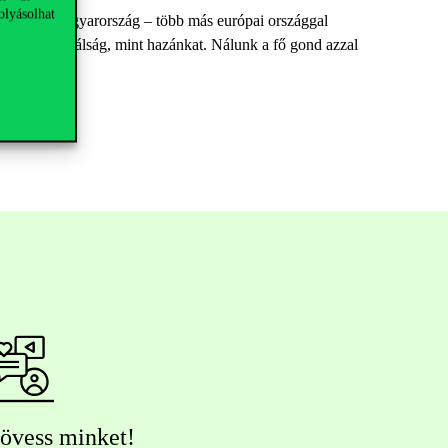
olyásolhat
s, mellyel Magyarország – több más európai országgal
értékben a válság, mint hazánkat. Nálunk a fő gond azzal
övess minket!