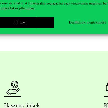
k ezen az oldalon. A hozzájárulás megtagadása vagy visszavonása negatívan bef
iagnózis felállításával, mert mindenki számára egyértelmű volt a krízi
funkciókat és jellemzőket.
szont fontos látnunk, hogy nem minden európai országot érinti olyan m
 ért bennünket a baj.
Elfogad
Beállítások megtekintése
Hasznos linkek
K