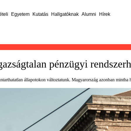
ételi
Egyetem
Kutatás
Hallgatóknak
Alumni
Hírek
gazságtalan pénzügyi rendszer
enntarthatatlan állapotokon változtatunk. Magyarország azonban mintha h