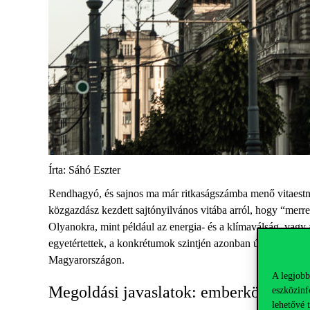
Írta: Sáhó Eszter
Rendhagyó, és sajnos ma már ritkaságszámba menő vitaestn
közgazdász kezdett sajtónyilvános vitába arról, hogy “mer
Olyanokra, mint például az energia- és a klímaválság, vagy 
egyetértettek, a konkrétumok szintjén azonban úgy tűnt, mi
Magyarországon.
A legjobb
Megoldási javaslatok: emberközpontú
eszközinf
lehetővé 