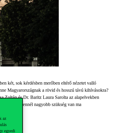
en két, sok kérdésben merőben eltérő nézetet valló
enne Magyarországnak a rövid és hosszú távú kihívásokra?
sa Zoltán és Dr. Baritz Laura Sarolta az alapelvekben
beszédekre mindennél nagyobb szükség van ma
k az
ulás
gy egyedi