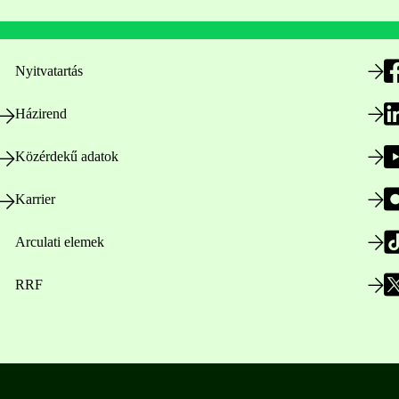
Nyitvatartás
Házirend
Közérdekű adatok
Karrier
Arculati elemek
RRF